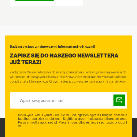
Bądź na bieżąco z najnowszymi informacjami rolniczymi!
ZAPISZ SIĘ DO NASZEGO NEWSLETTERA
JUŻ TERAZ!
Zachęcamy Cię do dołączenia do naszej społeczności i otrzymywania najświeższych
wiadomości dotyczących rolnictwa. Nasz newsletter to doskonałe źródło aktualności,
porad i analiz, które pomogą Ci być na bieżąco z wydarzeniami ważnymi dla rolników.
Risus quis varius quam quisque id. Sed egestas egestas fringilla phasellus
faucibus scelerisque eleifend. Sagittis aliquam malesuada bibendum arcu.
Purus in mollis nunc sed id. Placerat duis ultricies lacus sed turpis tincidunt
id.