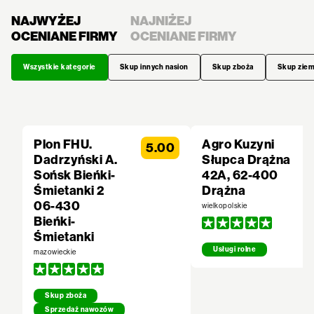
NAJWYŻEJ
NAJNIŻEJ
OCENIANE FIRMY
OCENIANE FIRMY
Wszystkie kategorie
Skup innych nasion
Skup zboża
Skup zie
Plon FHU.
Agro Kuzyni
5.00
Dadrzyński A.
Słupca Drążna
Sońsk Bieńki-
42A, 62-400
Śmietanki 2
Drążna
06-430
wielkopolskie
Bieńki-
Śmietanki
Usługi rolne
mazowieckie
Skup zboża
Sprzedaż nawozów