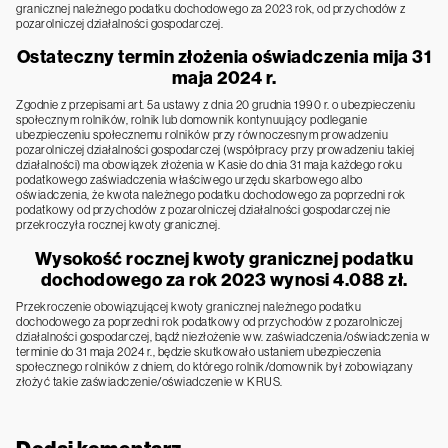
granicznej należnego podatku dochodowego za 2023 rok, od przychodów z
pozarolniczej działalności gospodarczej.
Ostateczny termin złożenia oświadczenia mija 31
maja 2024 r.
Zgodnie z przepisami art. 5a ustawy z dnia 20 grudnia 1990 r. o ubezpieczeniu
społecznym rolników, rolnik lub domownik kontynuujący podleganie
ubezpieczeniu społecznemu rolników przy równoczesnym prowadzeniu
pozarolniczej działalności gospodarczej (współpracy przy prowadzeniu takiej
działalności) ma obowiązek złożenia w Kasie do dnia 31 maja każdego roku
podatkowego zaświadczenia właściwego urzędu skarbowego albo
oświadczenia, że kwota należnego podatku dochodowego za poprzedni rok
podatkowy od przychodów z pozarolniczej działalności gospodarczej nie
przekroczyła rocznej kwoty granicznej.
Wysokość rocznej kwoty granicznej podatku
dochodowego za rok 2023 wynosi 4.088 zł.
Przekroczenie obowiązującej kwoty granicznej należnego podatku
dochodowego za poprzedni rok podatkowy od przychodów z pozarolniczej
działalności gospodarczej, bądź niezłożenie ww. zaświadczenia/oświadczenia w
terminie do 31 maja 2024 r., będzie skutkowało ustaniem ubezpieczenia
społecznego rolników z dniem, do którego rolnik/domownik był zobowiązany
złożyć takie zaświadczenie/oświadczenie w KRUS.