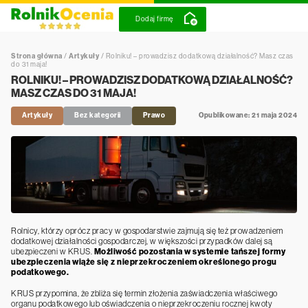
Dodaj firmę
Strona główna
/
Artykuły
/
Rolniku! – prowadzisz dodatkową działalność? Masz czas
do 31 maja!
ROLNIKU! – PROWADZISZ DODATKOWĄ DZIAŁALNOŚĆ?
MASZ CZAS DO 31 MAJA!
Artykuły
Bez kategorii
Prawo
Opublikowane: 21 maja 2024
Rolnicy, którzy oprócz pracy w gospodarstwie zajmują się też prowadzeniem
dodatkowej działalności gospodarczej, w większości przypadków dalej są
ubezpieczeni w KRUS.
Możliwość pozostania w systemie tańszej formy
ubezpieczenia wiąże się z nieprzekroczeniem określonego progu
podatkowego.
KRUS przypomina, że zbliża się termin złożenia zaświadczenia właściwego
organu podatkowego lub oświadczenia o nieprzekroczeniu rocznej kwoty