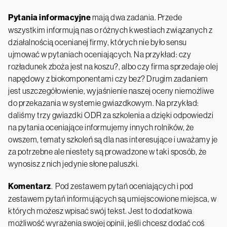
Pytania informacyjne
mają dwa zadania. Przede
wszystkim informują nas o różnych kwestiach związanych z
działalnością ocenianej firmy, których nie było sensu
ujmować w pytaniach oceniających. Na przykład: czy
rozładunek zboża jest na koszu?, albo czy firma sprzedaje olej
napędowy z biokomponentami czy bez? Drugim zadaniem
jest uszczegółowienie, wyjaśnienie naszej oceny niemożliwe
do przekazania w systemie gwiazdkowym. Na przykład:
daliśmy trzy gwiazdki ODR za szkolenia a dzięki odpowiedzi
na pytania oceniające informujemy innych rolników, że
owszem, tematy szkoleń są dla nas interesujące i uważamy je
za potrzebne ale niestety są prowadzone w taki sposób, że
wynosisz z nich jedynie słone paluszki.
Komentarz
. Pod zestawem pytań oceniających i pod
zestawem pytań informujących są umiejscowione miejsca, w
których możesz wpisać swój tekst. Jest to dodatkowa
możliwość wyrażenia swojej opinii, jeśli chcesz dodać coś