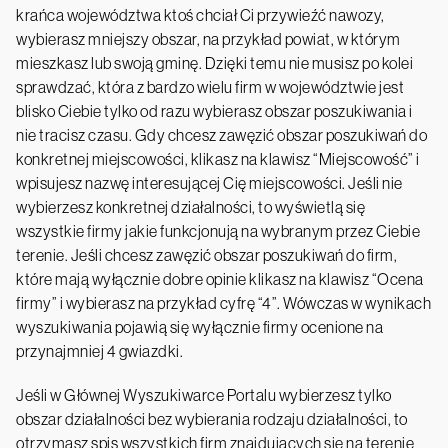
krańca województwa ktoś chciał Ci przywieźć nawozy,
wybierasz mniejszy obszar, na przykład powiat, w którym
mieszkasz lub swoją gminę. Dzięki temu nie musisz po kolei
sprawdzać, która z bardzo wielu firm w województwie jest
blisko Ciebie tylko od razu wybierasz obszar poszukiwania i
nie tracisz czasu. Gdy chcesz zawęzić obszar poszukiwań do
konkretnej miejscowości, klikasz na klawisz “Miejscowość” i
wpisujesz nazwę interesującej Cię miejscowości. Jeśli nie
wybierzesz konkretnej działalności, to wyświetlą się
wszystkie firmy jakie funkcjonują na wybranym przez Ciebie
terenie. Jeśli chcesz zawęzić obszar poszukiwań do firm,
które mają wyłącznie dobre opinie klikasz na klawisz “Ocena
firmy” i wybierasz na przykład cyfrę “4”. Wówczas w wynikach
wyszukiwania pojawią się wyłącznie firmy ocenione na
przynajmniej 4 gwiazdki.
Jeśli w Głównej Wyszukiwarce Portalu wybierzesz tylko
obszar działalności bez wybierania rodzaju działalności, to
otrzymasz spis wszystkich firm znajdujących się na terenie