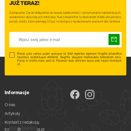
JUŻ TERAZ!
Zachęcamy Cię do dołączenia do naszej społeczności i otrzymywania najświeższych
wiadomości dotyczących rolnictwa. Nasz newsletter to doskonałe źródło aktualności,
porad i analiz, które pomogą Ci być na bieżąco z wydarzeniami ważnymi dla rolników.
Risus quis varius quam quisque id. Sed egestas egestas fringilla phasellus
faucibus scelerisque eleifend. Sagittis aliquam malesuada bibendum arcu.
Purus in mollis nunc sed id. Placerat duis ultricies lacus sed turpis tincidunt
id.
Informacje
O nas
Artykuły
Kontakt z redakcją:
ko
*****
@
**********
ia.pl