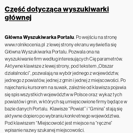
Część dotycząca wyszukiwarki
głównej
Główna Wyszukiwarka Portalu
. Po wejściu na stronę
www.rolnikocenia.pl
z lewej strony ekranu wyświetla się
Główna Wyszukiwarka Portalu. Pozwala ona na
wyszukiwanie firm według interesujących Cię parametrów.
Aktywne klawisze z lewej strony, pod tekstem „Obszar
działalności”, pozwalają na wybór jednego z województw,
jednego z powiatów, jednej z gmin i jednej z miejscowości. Po
najechaniu kursorem na suwak, zależnie od klawisza pojawia
się spis wszystkich województw w Polsce oraz wykaz tych
powiatów i gmin, w których są umiejscowione firmy będące w
bazie danych Portalu. Klawisze “Powiat” i “Gmina” stają się
aktywne dopiero po wybraniu konkretnego województwa.
Pod klawiszem “Miejscowość jest miejsce na “ręczne”
wpisanie nazwy szukanej miejscowości.