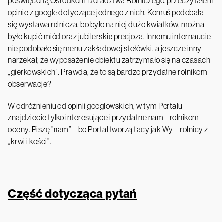
poświęconą Ośrodkom Doradztwa Rolniczego, przeczytałem
opinie z google dotyczące jednego z nich. Komuś podobała
się wystawa rolnicza, bo było na niej dużo kwiatków, można
było kupić miód oraz jubilerskie precjoza. Innemu internaucie
nie podobało się menu zakładowej stołówki, a jeszcze inny
narzekał, że wyposażenie obiektu zatrzymało się na czasach
„gierkowskich”. Prawda, że to są bardzo przydatne rolnikom
obserwacje?
W odróżnieniu od opinii googlowskich, w tym Portalu
znajdziecie tylko interesujące i przydatne nam – rolnikom
oceny. Piszę ”nam” – bo Portal tworzą tacy jak Wy – rolnicy z
„krwi i kości”.
Część dotycząca pytań