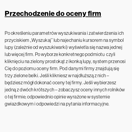
Przechodzenie do oceny firm
Po określeniu parametrów wyszukiwania i zatwierdzenia ich
przyciskiem „Wyszukaj” lub najechaniu kursorem na symbol
lupy (zależnie od wyszukiwarki) wyświetla się nazwa jednej
lub więcej firm. Po wyborze konkretnego podmiotu czyli
kliknięciu na zielony prostokąt z ikonką lupy, system przenosi
Cię do poziomu oceny firm. Pod danymi firmy znajdują się
trzy zielone belki. Jeśli klikniesz w najdłuższą z nich –
będziesz mógł dokonać oceny tej firmy. Jeśli wybierzesz
jedną z dwóch krótszych – zobaczysz oceny innych rolników
o tej firmie; odpowiednio opinie wyrażone w systemie
gwiazdkowym i odpowiedzi na pytania informacyjne.