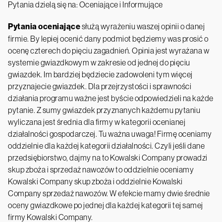
Pytania dzielą się na: Oceniające i Informujące
Pytania oceniające
służą wyrażeniu waszej opinii o danej
firmie. By lepiej ocenić dany podmiot będziemy was prosić o
ocenę czterech do pięciu zagadnień. Opinia jest wyrażana w
systemie gwiazdkowym w zakresie od jednej do pięciu
gwiazdek. Im bardziej będziecie zadowoleni tym więcej
przyznajecie gwiazdek. Dla przejrzystości i sprawności
działania programu ważne jest byście odpowiedzieli na każde
pytanie. Z sumy gwiazdek przyznanych każdemu pytaniu
wyliczana jest średnia dla firmy w kategorii ocenianej
działalności gospodarczej. Tu ważna uwaga! Firmę oceniamy
oddzielnie dla każdej kategorii działalności. Czyli jeśli dane
przedsiębiorstwo, dajmy na to Kowalski Company prowadzi
skup zboża i sprzedaż nawozów to oddzielnie oceniamy
Kowalski Company skup zboża i oddzielnie Kowalski
Company sprzedaż nawozów. W efekcie mamy dwie średnie
oceny gwiazdkowe po jednej dla każdej kategorii tej samej
firmy Kowalski Company.