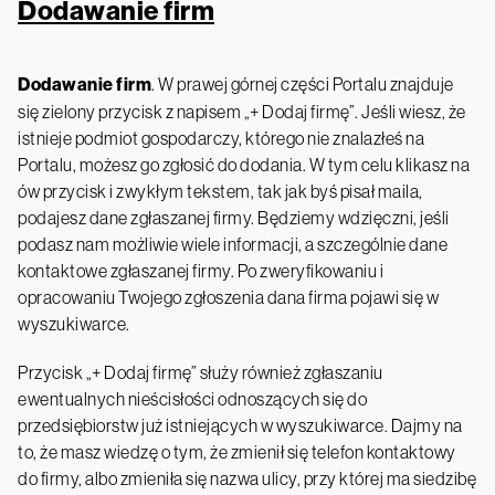
Dodawanie firm
Dodawanie firm
. W prawej górnej części Portalu znajduje
się zielony przycisk z napisem „+ Dodaj firmę”. Jeśli wiesz, że
istnieje podmiot gospodarczy, którego nie znalazłeś na
Portalu, możesz go zgłosić do dodania. W tym celu klikasz na
ów przycisk i zwykłym tekstem, tak jak byś pisał maila,
podajesz dane zgłaszanej firmy. Będziemy wdzięczni, jeśli
podasz nam możliwie wiele informacji, a szczególnie dane
kontaktowe zgłaszanej firmy. Po zweryfikowaniu i
opracowaniu Twojego zgłoszenia dana firma pojawi się w
wyszukiwarce.
Przycisk „+ Dodaj firmę” służy również zgłaszaniu
ewentualnych nieścisłości odnoszących się do
przedsiębiorstw już istniejących w wyszukiwarce. Dajmy na
to, że masz wiedzę o tym, że zmienił się telefon kontaktowy
do firmy, albo zmieniła się nazwa ulicy, przy której ma siedzibę