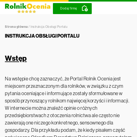
Dodaj firmę
Strona główna
/
Instrukcja Obsługi Portalu
INSTRUKCJA OBSŁUGI PORTALU
Wstęp
Na wstępie chcę zaznaczyć, że Portal Rolnik Ocenia jest
miejscem przeznaczonym dla rolników, w związku z czym
pytania oceniające i informujące zostały sformułowane w
sposób przynoszący rolnikom najwięcej korzyści i informacji.
W internecie można znaleźć opinie o różnych
przedsiębiorstwach z otoczenia rolnictwa ale często nie
zawierają one niczego konkretnego, sensownego dla
gospodarzy. Dla przykładu podam, że kiedy pisałem część