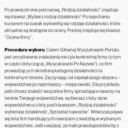
Po prawej stronie pod nazwą „Rodzaj działalności” znajduje
się klawisz „Wybierz rodzaj działalności” Po najechaniu
kursorem na suwak wyświetlą się rodzaje działalności, które
aktualnie są dostępne do oceny. Poniżej znajduje się klawisz
“Ocena firmy”.
Procedura wyboru
. Celem Głównej Wyszukiwarki Portalu
jest umożliwienie znalezienia nie tyle konkretnej firmy (o tym
w części dotyczącej „Wyszukiwarki Po Nazwie”), co firm
prowadzących określoną kategorię działalności na
konkretnym terenie. Zaczynając od największego obszaru –
województwa po najmniejszy – miejscowość. Dla przykładu:
jeśli chcesz znaleźć wszystkie firmy sprzedające nawozy na
terenie Twojego województwa, wybierasz z listy dane
województwo a z listy pod klawiszem „Rodzaj działalności”
wybierasz działalność „Sprzedaż nawozów”. Wówczas pojawi
się lista firm handlujących nawozami z siedzibą w wybranym
województwie. Jeśli uważasz, za mało prawdopodobne by z