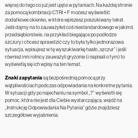
więcej do tego co już jest ujęte w pytaniach. Na każdej stronie
za pomocą kombinacji CTRI + F możesz wyświetlić
dodatkowe okienko, w które wpiszesz poszukiwany tekst.
Jeśli dajmy na to zauważyłeś coś niestandardowego w jakimś
przedsiębiorstwie, na przykład biegające po podłodze
szczury i chcesz sprawdzić czy to była tylko jednorazowa
sytuacja, wpisujesz w tę wyszukiwarkę hasło „szczur” i jeśli
również inni rolnicy zauważyli gryzonie (i napisali o tym) to
wyświetlą się ich wpisy na ten temat.
Znaki zapytania
są bezpośrednią pomocą przy
wątpliwościach podczas odpowiadania na konkretne pytania.
W sytuacji gdy po najechaniu na symbol „?” wyświetli się
pomoc, która nie jest dla Ciebie wystarczająca, wejdź na
„Instrukcję Odpowiadania Na Pytania” gdzie znajdziesz
szczegółowe wyjaśnienia.