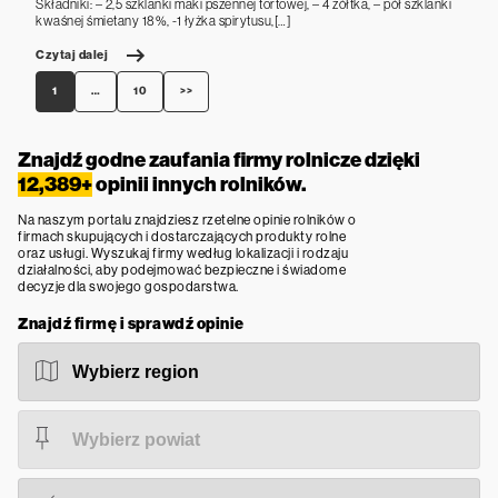
Składniki: – 2,5 szklanki maki pszennej tortowej, – 4 żółtka, – pół szklanki
kwaśnej śmietany 18%, -1 łyżka spirytusu,[…]
Czytaj dalej
1
…
10
>>
Znajdź godne zaufania firmy rolnicze dzięki
12,389+
opinii innych rolników.
Na naszym portalu znajdziesz rzetelne opinie rolników o
firmach skupujących i dostarczających produkty rolne
oraz usługi. Wyszukaj firmy według lokalizacji i rodzaju
działalności, aby podejmować bezpieczne i świadome
decyzje dla swojego gospodarstwa.
Znajdź firmę i sprawdź opinie