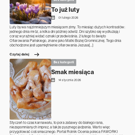
To już luty
01 lutego 2026
Luty bywa najzimniejszym miesiącem zimy. To miesiąc dużych kontrastów:
jednego dnia mróz, a kilka dni później odwilż. Dni szybko się wydłużają i
coraz wyraźniej widać oznaki przedwiośnia. 2 lutego to święto
Ofiarowania Pańskiego, znane jako Matki Bożej Gromnicznej. Tego dnia
obchodzone jest upamiętnienie ofiarowania Jezusa[…]
Czytaj dalej
Bez kategorii
Smak miesiąca
14 stycznia 2026
Styczeń to czas karnawału, to pora zabawy do białego rana,
niezapomnianych imprez, a także pysznego jedzenia. Warto więc
przygotować coś smacznego. Portal Rolnik Ocenia poleca FAWORKI