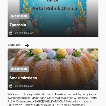
Bez kategorii
Życzenia
04 kwietnia 2026
Czytaj dalej
Bez kategorii
Smak miesiąca
02 kwietnia 2026
Wielkanoc zbliża się wielkimi krokami. To ostatni moment, by pomyśleć o
świątecznym menu. Jakie dania zagoszczą na stołach w tym roku? Portal
Rolnik Ocenia poleca BABKĘ WIELKANOCNĄ Składniki: – 4 jajka, –
200g masła, – sok z 1 cytryny i skórka, – 120g cukru drobnego,[…]