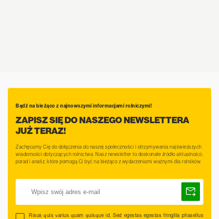
Bądź na bieżąco z najnowszymi informacjami rolniczymi!
ZAPISZ SIĘ DO NASZEGO NEWSLETTERA
JUŻ TERAZ!
Zachęcamy Cię do dołączenia do naszej społeczności i otrzymywania najświeższych
wiadomości dotyczących rolnictwa. Nasz newsletter to doskonałe źródło aktualności,
porad i analiz, które pomogą Ci być na bieżąco z wydarzeniami ważnymi dla rolników.
Risus quis varius quam quisque id. Sed egestas egestas fringilla phasellus