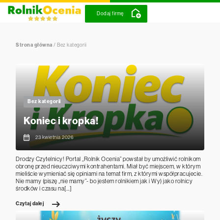
Dodaj firmę
Strona główna
/
Bez kategorii
Bez kategorii
Koniec i kropka!
23 kwietnia 2026
Drodzy Czytelnicy! Portal „Rolnik Ocenia” powstał by umożliwić rolnikom
obronę przed nieuczciwymi kontrahentami. Miał być miejscem, w którym
mieliście wymieniać się opiniami na temat firm, z którymi współpracujecie.
Nie mamy (piszę „nie mamy”- bo jestem rolnikiem jak i Wy) jako rolnicy
środków i czasu na[…]
Czytaj dalej