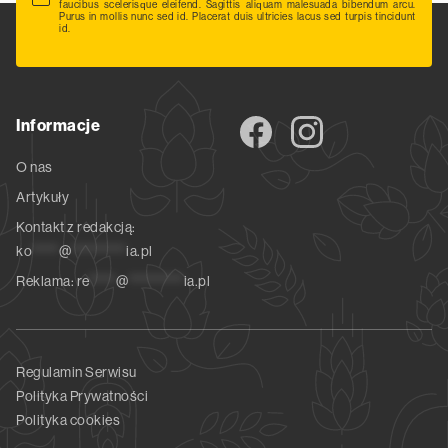
faucibus scelerisque eleifend. Sagittis aliquam malesuada bibendum arcu.
Purus in mollis nunc sed id. Placerat duis ultricies lacus sed turpis tincidunt
id.
Informacje
O nas
Artykuły
Kontakt z redakcją:
ko
*****
@
**********
ia.pl
Reklama:
re
*****
@
**********
ia.pl
Regulamin Serwisu
Polityka Prywatności
Polityka cookies