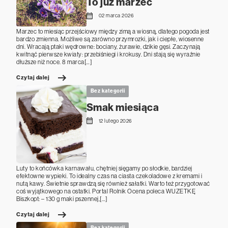
To już marzec
02 marca 2026
Marzec to miesiąc przejściowy między zimą a wiosną, dlatego pogoda jest
bardzo zmienna. Możliwe są zarówno przymrozki, jak i ciepłe, wiosenne
dni. Wracają ptaki wędrowne: bociany, żurawie, dzikie gęsi. Zaczynają
kwitnąć pierwsze kwiaty: przebiśniegi i krokusy. Dni stają się wyraźnie
dłuższe niż noce. 8 marca[…]
Czytaj dalej
Bez kategorii
Smak miesiąca
12 lutego 2026
Luty to końcówka karnawału, chętniej sięgamy po słodkie, bardziej
efektowne wypieki. To idealny czas na ciasta czekoladowe z kremami i
nutą kawy. Świetnie sprawdzą się również sałatki. Warto też przygotować
coś wyjątkowego na ostatki. Portal Rolnik Ocena poleca WUZETKĘ
Biszkopt: – 130 g maki pszennej,[…]
Czytaj dalej
Bez kategorii