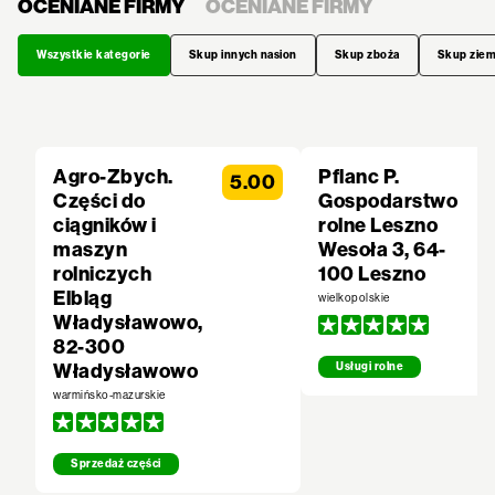
OCENIANE FIRMY
OCENIANE FIRMY
Wszystkie kategorie
Skup innych nasion
Skup zboża
Skup zie
Agro-Zbych.
Pflanc P.
5.00
Części do
Gospodarstwo
ciągników i
rolne Leszno
maszyn
Wesoła 3, 64-
rolniczych
100 Leszno
Elbląg
wielkopolskie
Władysławowo,
82-300
Władysławowo
Usługi rolne
warmińsko-mazurskie
Sprzedaż części