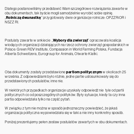
Dlatego postanowiliśmy przedstawić Wam szczegółowe rozwiązania zawarte w
obu dokumentach, tak byście mogli samodzielnie wyrobić sobie opinię.
„
Rolniczą dwunastkę
” przygotowały dwie organizacje rolnicze: OPZZRiOR i
NSZZ RI.
Postulaty zawarte w ankiecie „
Wybory dla zwierząt
” opracowała koalicja
wiodących organizacji działających na rzecz ochrony zwierząt gospodarskich w
Polsce: Green REV Institute, Compassion in World Farming Polska, Fundacja
Alberta Schweitzera, Eurogroup for Animals, Otwarte Klatki.
Oba dokumenty zostały przedstawione
partiom politycznym
w okolicach 25
września. Z odpowiedziami było różnie, jedne partie ustosunkowały się do
przedstawionych postulatów, inne nie.
W niektórych przypadkach organizacje uzyskały odpowiedź nie tyle od partii
politycznych co od poszczególnych polityków. Były sytuacje, kiedy ta czy inna
partia odpowiedziała tylko na część pytań.
W związku z tym nie można w sposób jednoznaczny powiedzieć, że jakaś
organizacja polityczna wypowiedziała się w taki a nie inny konkretny sposób.
Poniżej prezentujemy pełen zestaw postulatów zawartych w obu dokumentach.