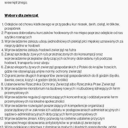
wewnętrznego.
Wybory dla zwierząt
Odejście od chowu klatkowego w przypadku kur niosek, świń, cieląt, królików,
przepiórek
Poprawa dobrostanu kurczaków hodowanych na mięso poprzez odejście od ras
szybko rosnących
Wprowadzenie zakazu uboju jednodniowych piskląt płci męskiej uznawanych za
nieprzydatne w hodowli
Wprowadzenie zakazu hodowli zwierząt na futra
Zakaz sprzedaży żywych ryb przeznaczonych do konsumpcji oraz
wprowadzenie przepisów dotyczących ochrony dobrostanu ryb podczas
hodowli, transportu oraz uboju
Zakaz eksportu żywych zwierząt gospodarskich z Polski do krajów trzecich,
gdzie nie obowiązują unijne normy ochrony zwierząt
Ograniczenie długich transportów zwierząt gospodarskich do 8 godzin (bydło,
świnie, owce, kozy) i 4 godzin (drób, króliki)
Ustanowienie Rzecznika Ochrony Zwierząt albo Rzecznika Praw Zwierząt
Wprowadzenie moratorium na budowę nowych i rozbudowę istniejących ferm
przemysłowych
Wprowadzenie regulacji ograniczających koncentrację i oddziaływanie ferm
przemysłowych na lokalne społeczności
Wprowadzenie rozwiązań poszerzających kompetencje organizacji
pozarządowych w zakresie ich udziału w postępowaniach administracyjnych i
sądowo-administracyjnych dotyczących ferm przemysłowych
Wprowadzenie zmian, który pozwolą na rzetelne ustalenie przyczyn
powszechnego stosowania antybiotyków w produkcji zwierzęcej
Wizja polskiego rolnictwa z dominacją małych i średnich gospodarstw, gdzie