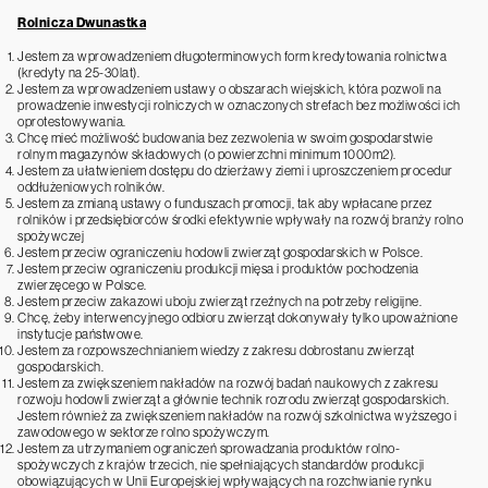
Rolnicza Dwunastka
Jestem za wprowadzeniem długoterminowych form kredytowania rolnictwa
(kredyty na 25-30lat).
Jestem za wprowadzeniem ustawy o obszarach wiejskich, która pozwoli na
prowadzenie inwestycji rolniczych w oznaczonych strefach bez możliwości ich
oprotestowywania.
Chcę mieć możliwość budowania bez zezwolenia w swoim gospodarstwie
rolnym magazynów składowych (o powierzchni minimum 1000m2).
Jestem za ułatwieniem dostępu do dzierżawy ziemi i uproszczeniem procedur
oddłużeniowych rolników.
Jestem za zmianą ustawy o funduszach promocji, tak aby wpłacane przez
rolników i przedsiębiorców środki efektywnie wpływały na rozwój branży rolno
spożywczej
Jestem przeciw ograniczeniu hodowli zwierząt gospodarskich w Polsce.
Jestem przeciw ograniczeniu produkcji mięsa i produktów pochodzenia
zwierzęcego w Polsce.
Jestem przeciw zakazowi uboju zwierząt rzeźnych na potrzeby religijne.
Chcę, żeby interwencyjnego odbioru zwierząt dokonywały tylko upoważnione
instytucje państwowe.
Jestem za rozpowszechnianiem wiedzy z zakresu dobrostanu zwierząt
gospodarskich.
Jestem za zwiększeniem nakładów na rozwój badań naukowych z zakresu
rozwoju hodowli zwierząt a głównie technik rozrodu zwierząt gospodarskich.
Jestem również za zwiększeniem nakładów na rozwój szkolnictwa wyższego i
zawodowego w sektorze rolno spożywczym.
Jestem za utrzymaniem ograniczeń sprowadzania produktów rolno-
spożywczych z krajów trzecich, nie spełniających standardów produkcji
obowiązujących w Unii Europejskiej wpływających na rozchwianie rynku