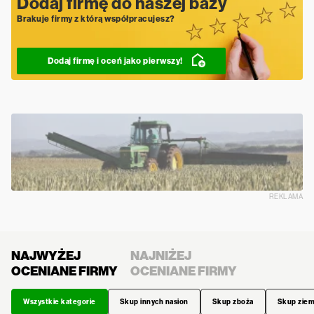
Dodaj firmę do naszej bazy
Brakuje firmy z którą współpracujesz?
Dodaj firmę i oceń jako pierwszy!
REKLAMA
NAJWYŻEJ
NAJNIŻEJ
OCENIANE FIRMY
OCENIANE FIRMY
Wszystkie kategorie
Skup innych nasion
Skup zboża
Skup zie