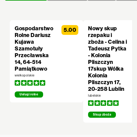
Gospodarstwo
Nowy skup
5.00
Rolne Dariusz
rzepaku i
Kujawa
zboża - Celina i
Szamotuły
Tadeusz Pytka
Przecławska
- Kolonia
14, 64-514
Pliszczyn
Pamiątkowo
17skup Wólka
Kolonia
wielkopolskie
Pliszczyn 17,
20-258 Lublin
Usługi rolne
lubelskie
Skup zboża