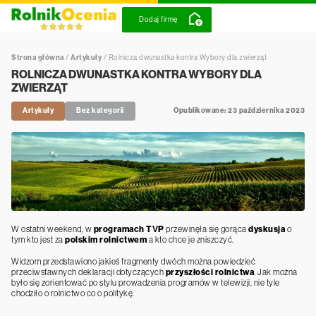
Dodaj firmę
Strona główna
/
Artykuły
/
Rolnicza dwunastka kontra Wybory dla zwierząt
ROLNICZA DWUNASTKA KONTRA WYBORY DLA
ZWIERZĄT
Artykuły
Bez kategorii
Opublikowane: 23 października 2023
W ostatni weekend, w
programach TVP
przewinęła się gorąca
dyskusja
o
tym kto jest za
polskim rolnictwem
a kto chce je zniszczyć.
Widzom przedstawiono jakieś fragmenty dwóch można powiedzieć
przeciwstawnych deklaracji dotyczących
przyszłości rolnictwa
. Jak można
było się zorientować po stylu prowadzenia programów w telewizji, nie tyle
chodziło o rolnictwo co o politykę.