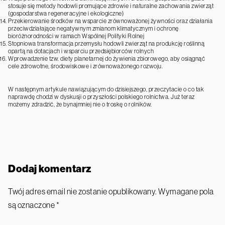
stosuje się metody hodowli promujące zdrowie i naturalne zachowania zwierząt
(gospodarstwa regeneracyjne i ekologiczne)
Przekierowanie środków na wsparcie zrównoważonej żywności oraz działania
przeciwdziałające negatywnym zmianom klimatycznym i ochronę
bioróżnorodności w ramach Wspólnej Polityki Rolnej
Stopniowa transformacja przemysłu hodowli zwierząt na produkcję roślinną
opartą na dotacjach i wsparciu przedsiębiorców rolnych
Wprowadzenie tzw. diety planetarnej do żywienia zbiorowego, aby osiągnąć
cele zdrowotne, środowiskowe i zrównoważonego rozwoju.
W następnym artykule nawiązującym do dzisiejszego, przeczytacie o co tak
naprawdę chodzi w dyskusji o przyszłości polskiego rolnictwa. Już teraz
możemy zdradzić, że bynajmniej nie o troskę o rolników.
Dodaj komentarz
Twój adres email nie zostanie opublikowany.
Wymagane pola
są oznaczone
*