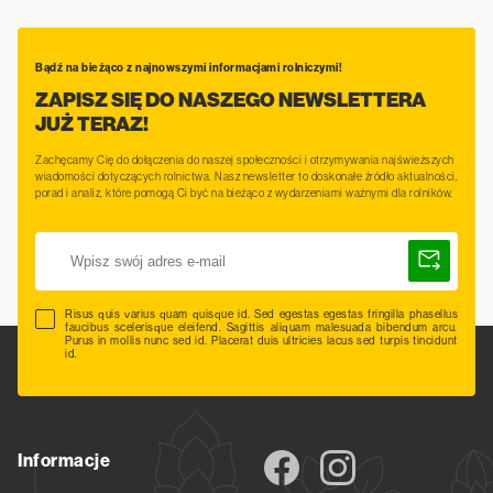
Bądź na bieżąco z najnowszymi informacjami rolniczymi!
ZAPISZ SIĘ DO NASZEGO NEWSLETTERA
JUŻ TERAZ!
Zachęcamy Cię do dołączenia do naszej społeczności i otrzymywania najświeższych
wiadomości dotyczących rolnictwa. Nasz newsletter to doskonałe źródło aktualności,
porad i analiz, które pomogą Ci być na bieżąco z wydarzeniami ważnymi dla rolników.
Risus quis varius quam quisque id. Sed egestas egestas fringilla phasellus
faucibus scelerisque eleifend. Sagittis aliquam malesuada bibendum arcu.
Purus in mollis nunc sed id. Placerat duis ultricies lacus sed turpis tincidunt
id.
Informacje