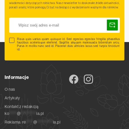
wiadomości dotyczących rolnictwa. Nasz newsletter to doskonałe źródło aktualności,
porad i analiz, które pomogą Ci być na bieżąco z wydarzeniami ważnymi dla rolników.
Risus quis varius quam quisque id. Sed egestas egestas fringilla phasellus
faucibus scelerisque eleifend. Sagittis aliquam malesuada bibendum arcu.
Purus in mollis nunc sed id. Placerat duis ultricies lacus sed turpis tincidunt
id.
Informacje
O nas
Artykuły
Kontakt z redakcją:
ko
*****
@
**********
ia.pl
Reklama:
re
*****
@
**********
ia.pl