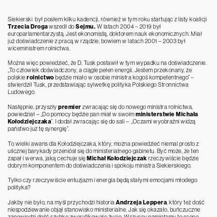
Siekierski był posłem kilku kadencji, również w tym roku startując z listy koalicji
Trzecia Droga
wszedł do
Sejmu.
W latach 2004 – 2019 był
europarlamentarzystą. Jest ekonomistą, doktorem nauk ekonomicznych. Miał
już doświadczenie z pracą w rządzie, bowiem w latach 2001 – 2003 był
wiceministrem rolnictwa.
Można więc powiedzieć, że D. Tusk postawił w tym wypadku na doświadczenie.
„To człowiek doświadczony, a ciągle pełen energii. Jestem przekonany, że
polskie
rolnictwo
będzie miało w osobie ministra kogoś kompetentnego” –
stwierdził Tusk, przedstawiając sylwetkę polityka Polskiego Stronnictwa
Ludowego.
Następnie, przyszły
premier
zwracając się do nowego ministra rolnictwa,
powiedział – „Do pomocy będzie pan miał w swoim
ministerstwie Michała
Kołodziejczaka
”. I dodał zwracając się do sali – „Oczami wyobraźni widzą
państwo już tę synergię”.
To wielki awans dla Kołodziejczaka, który, można powiedzieć niemal prosto z
ulicznej barykady przeniósł się do ministerialnego gabinetu. Być może, że ten
zapał i werwa, jaką cechuje się
Michał Kołodziejczak
rzeczywiście będzie
dobrym komponentem do doświadczenia i spokoju ministra Siekierskiego.
Tylko czy rzeczywiście entuzjazm i energia będą stałymi emocjami młodego
polityka?
Jakby nie było, na myśl przychodzi historia
Andrzeja Leppera
, który też dość
niespodziewanie objął stanowisko ministerialne. Jak się okazało, buńczuczne
zapowiedzi dość szybko zweryfikowało życie. Wszyscy pamiętamy tę scenę