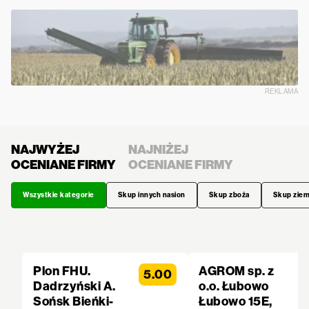
REKLAMA
NAJWYŻEJ
NAJNIŻEJ
OCENIANE FIRMY
OCENIANE FIRMY
Wszystkie kategorie
Skup innych nasion
Skup zboża
Skup zie
Plon FHU.
AGROM sp. z
5.00
Dadrzyński A.
o.o. Łubowo
Sońsk Bieńki-
Łubowo 15E,