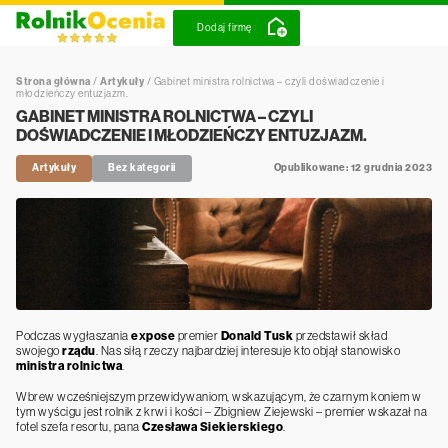
Dodaj firmę
Strona główna
/
Artykuły
/
Gabinet ministra rolnictwa – czyli doświadczenie i
młodzieńczy entuzjazm.
GABINET MINISTRA ROLNICTWA – CZYLI
DOŚWIADCZENIE I MŁODZIEŃCZY ENTUZJAZM.
Artykuły
Bez kategorii
Opublikowane: 12 grudnia 2023
Podczas wygłaszania
expose
premier
Donald Tusk
przedstawił skład
swojego
rządu
. Nas siłą rzeczy najbardziej interesuje kto objął stanowisko
ministra rolnictwa
.
Wbrew wcześniejszym przewidywaniom, wskazującym, że czarnym koniem w
tym wyścigu jest rolnik z krwi i kości – Zbigniew Ziejewski – premier wskazał na
fotel szefa resortu, pana
Czesława Siekierskiego
.