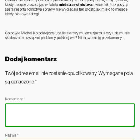
kiedy Lepper zasiadając w fotelu
ministra rolnictwa
stwierdził, że z pozycji
szefa resortu rolnictwa sprawy nie wyglądają tak prosto jak miało to miejsce
kiedy blokował drogi.
Co powie Michał Kołodziejczak, na ile starczy mu entuzjazmu i czy uda mu się
skutecznie rozwiązać problemy polskiej wsi? Niebawem się przekonamy…
Dodaj komentarz
Twój adres email nie zostanie opublikowany.
Wymagane pola
są oznaczone
*
Komentarz
*
Nazwa
*