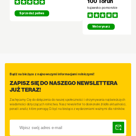
100 Toruń
kujawsko-pomorskie
Sprzedaż paliwa
Weterynarz
Bądź na bieżąco z najnowszymi informacjami rolniczymi!
ZAPISZ SIĘ DO NASZEGO NEWSLETTERA
JUŻ TERAZ!
Zachęcamy Cię do dołączenia do naszej społeczności i otrzymywania najświeższych
wiadomości dotyczących rolnictwa. Nasz newsletter to doskonałe źródło aktualności,
porad i analiz, które pomogą Ci być na bieżąco z wydarzeniami ważnymi dla rolników.