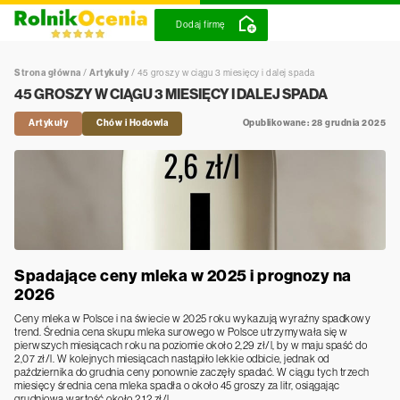
Dodaj firmę
Strona główna
/
Artykuły
/
45 groszy w ciągu 3 miesięcy i dalej spada
45 GROSZY W CIĄGU 3 MIESIĘCY I DALEJ SPADA
Artykuły
Chów i Hodowla
Opublikowane: 28 grudnia 2025
Spadające ceny mleka w 2025 i prognozy na
2026
Ceny mleka w Polsce i na świecie w 2025 roku wykazują wyraźny spadkowy
trend. Średnia cena skupu mleka surowego w Polsce utrzymywała się w
pierwszych miesiącach roku na poziomie około 2,29 zł/l, by w maju spaść do
2,07 zł/l. W kolejnych miesiącach nastąpiło lekkie odbicie, jednak od
października do grudnia ceny ponownie zaczęły spadać. W ciągu tych trzech
miesięcy średnia cena mleka spadła o około 45 groszy za litr, osiągając
grudniową wartość około 2,12 zł/l.