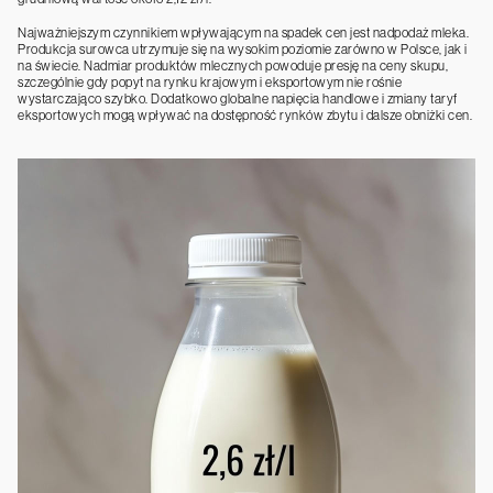
Najważniejszym czynnikiem wpływającym na spadek cen jest nadpodaż mleka.
Produkcja surowca utrzymuje się na wysokim poziomie zarówno w Polsce, jak i
na świecie. Nadmiar produktów mlecznych powoduje presję na ceny skupu,
szczególnie gdy popyt na rynku krajowym i eksportowym nie rośnie
wystarczająco szybko. Dodatkowo globalne napięcia handlowe i zmiany taryf
eksportowych mogą wpływać na dostępność rynków zbytu i dalsze obniżki cen.