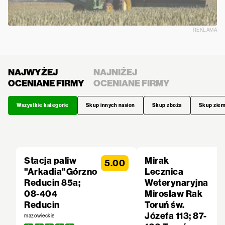
REKLAMA
NAJWYŻEJ
NAJNIŻEJ
OCENIANE FIRMY
OCENIANE FIRMY
Wszystkie kategorie
Skup innych nasion
Skup zboża
Skup zie
Stacja paliw
Mirak
5.00
"Arkadia"Górzno
Lecznica
Reducin 85a;
Weterynaryjna
08-404
Mirosław Rak
Reducin
Toruń św.
Józefa 113; 87-
mazowieckie