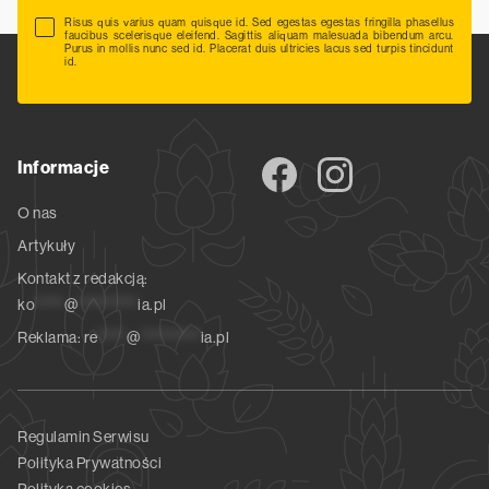
Risus quis varius quam quisque id. Sed egestas egestas fringilla phasellus
faucibus scelerisque eleifend. Sagittis aliquam malesuada bibendum arcu.
Purus in mollis nunc sed id. Placerat duis ultricies lacus sed turpis tincidunt
id.
Informacje
O nas
Artykuły
Kontakt z redakcją:
ko
*****
@
**********
ia.pl
Reklama:
re
*****
@
**********
ia.pl
Regulamin Serwisu
Polityka Prywatności