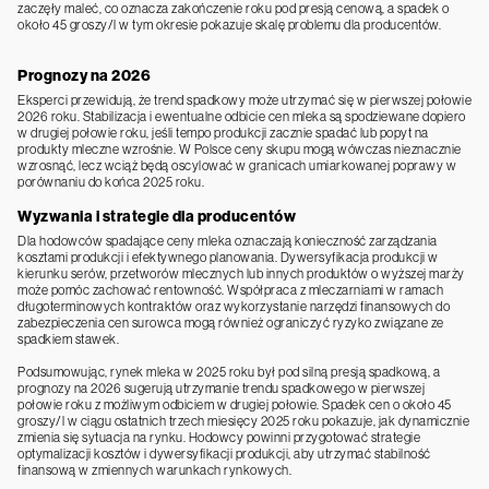
zaczęły maleć, co oznacza zakończenie roku pod presją cenową, a spadek o
około 45 groszy/l w tym okresie pokazuje skalę problemu dla producentów.
Prognozy na 2026
Eksperci przewidują, że trend spadkowy może utrzymać się w pierwszej połowie
2026 roku. Stabilizacja i ewentualne odbicie cen mleka są spodziewane dopiero
w drugiej połowie roku, jeśli tempo produkcji zacznie spadać lub popyt na
produkty mleczne wzrośnie. W Polsce ceny skupu mogą wówczas nieznacznie
wzrosnąć, lecz wciąż będą oscylować w granicach umiarkowanej poprawy w
porównaniu do końca 2025 roku.
Wyzwania i strategie dla producentów
Dla hodowców spadające ceny mleka oznaczają konieczność zarządzania
kosztami produkcji i efektywnego planowania. Dywersyfikacja produkcji w
kierunku serów, przetworów mlecznych lub innych produktów o wyższej marży
może pomóc zachować rentowność. Współpraca z mleczarniami w ramach
długoterminowych kontraktów oraz wykorzystanie narzędzi finansowych do
zabezpieczenia cen surowca mogą również ograniczyć ryzyko związane ze
spadkiem stawek.
Podsumowując, rynek mleka w 2025 roku był pod silną presją spadkową, a
prognozy na 2026 sugerują utrzymanie trendu spadkowego w pierwszej
połowie roku z możliwym odbiciem w drugiej połowie. Spadek cen o około 45
groszy/l w ciągu ostatnich trzech miesięcy 2025 roku pokazuje, jak dynamicznie
zmienia się sytuacja na rynku. Hodowcy powinni przygotować strategie
optymalizacji kosztów i dywersyfikacji produkcji, aby utrzymać stabilność
finansową w zmiennych warunkach rynkowych.