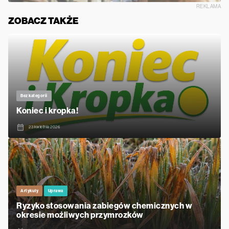
REKLAMA
ZOBACZ TAKŻE
Bez kategorii
Koniec i kropka!
23 kwietnia 2026
Artykuły
Uprawa
Ryzyko stosowania zabiegów chemicznych w
okresie możliwych przymrozków