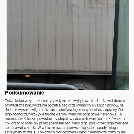
Podsumowanie
Żniwa kukurydzy na ziarno były w tym roku wyjątkowo trudne. Nawet dobrze
prowadzona kukurydza nie potrafiła dać oczekiwanych wysokich plonów, na
dodatek wysoka wilgotność ziarna obniżała jego cenę i dochód z uprawy. Do
tego dochodzą niezwykle trudne warunki warunki pogodowe i terenowe. Te
trudności w zbiorze spowodowały stopniowy dowóz towaru do punktów skupu,
co uchroniło rolników przed spadkami cen. Mało tego, pod koniec tego miesiąca
cena nawet wzrosła. W wielu miejscach pierwsze tej jesieni opady śniegu
zatrzymały żniwa. Tu i ówdzie rolnicy próbowali młócić kukurydzę mimo to, ale