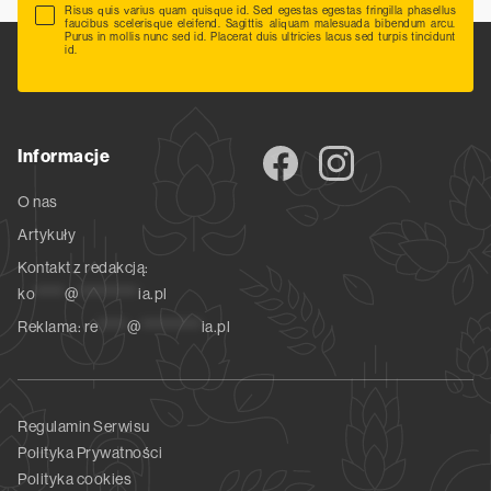
Risus quis varius quam quisque id. Sed egestas egestas fringilla phasellus
faucibus scelerisque eleifend. Sagittis aliquam malesuada bibendum arcu.
Purus in mollis nunc sed id. Placerat duis ultricies lacus sed turpis tincidunt
id.
Informacje
O nas
Artykuły
Kontakt z redakcją:
ko
*****
@
**********
ia.pl
Reklama:
re
*****
@
**********
ia.pl
Regulamin Serwisu
Polityka Prywatności
Polityka cookies