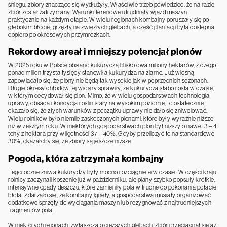
śniegu, zbiory znacząco się wydłużyły. Właściwie trzeb powiedzieć, że na razie
zbiór został zatrzymany. Warunki terenowe utrudniały wjazd maszyn
praktycznie na każdym etapie. W wielu regionach kombajny poruszały się po
głębokim błocie, grzęzły na zwięzłych glebach, a część plantacji była dostępna
dopiero po okresowych przymrozkach.
Rekordowy areał i mniejszy potencjał plonów
W 2025 roku w Polsce obsiano kukurydzą blisko dwa miliony hektarów, z czego
ponad milion trzysta tysięcy stanowiła kukurydza na ziarno. Już wiosną
zapowiadało się, że plony nie będą tak wysokie jak w poprzednich sezonach.
Długie okresy chłodów tej wiosny sprawiły, że kukurydza słabo rosła w czasie,
w którym decydował się plon. Mimo, że w wielu gospodarstwach technologia
uprawy, obsada i kondycja roślin stały na wysokim poziomie, to ostatecznie
okazało się, że złych warunków z początku uprawy nie dało się zniwelować.
Wielu rolników było niemile zaskoczonych plonami, które były wyraźnie niższe
niż w zeszłym roku. W niektórych gospodarstwach plon był niższy o nawet 3 – 4
tony z hektara przy wilgotności 37 – 40%. Gdyby przeliczyć to na standardowe
30%, okazałoby się, że zbiory są jeszcze niższe.
Pogoda, która zatrzymała kombajny
Tegoroczne żniwa kukurydzy były mocno rozciągnięte w czasie. W części kraju
rolnicy zaczynali koszenie już w październiku, ale plany szybko popsuły krótkie,
intensywne opady deszczu, które zamieniły pola w trudne do pokonania połacie
błota. Zdarzało się, że kombajny lgnęły, a gospodarstwa musiały organizować
dodatkowe sprzęty do wyciągania maszyn lub rezygnować z najtrudniejszych
fragmentów pola.
W niektórych rejonach, zwłaszcza o cięższych glebach, zbiór przeciągnął się aż