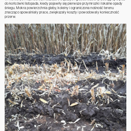
do końcówki listopada, kiedy pojawiły się pierwsze przymrozki i lokalne opady
śniegu. Mokra powierzchnia gleby, koleiny i ograniczona nośność terenu
znacząco spowalniały prace, zwiększały koszty i powodowały konieczność
przerw.