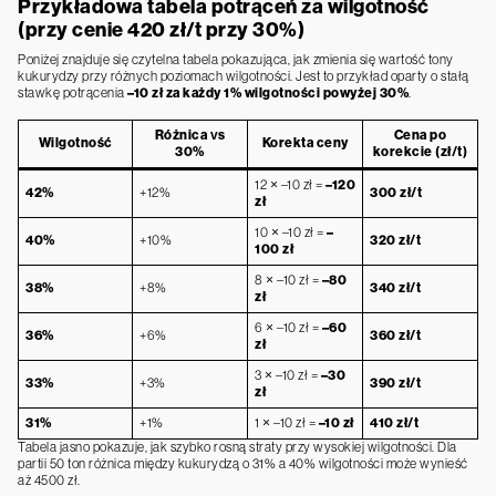
Przykładowa tabela potrąceń za wilgotność
(przy cenie 420 zł/t przy 30%)
Poniżej znajduje się czytelna tabela pokazująca, jak zmienia się wartość tony
kukurydzy przy różnych poziomach wilgotności. Jest to przykład oparty o stałą
stawkę potrącenia
–10 zł za każdy 1% wilgotności powyżej 30%
.
Różnica vs
Cena po
Wilgotność
Korekta ceny
30%
korekcie (zł/t)
12 × –10 zł =
–120
42%
+12%
300 zł/t
zł
10 × –10 zł =
–
40%
+10%
320 zł/t
100 zł
8 × –10 zł =
–80
38%
+8%
340 zł/t
zł
6 × –10 zł =
–60
36%
+6%
360 zł/t
zł
3 × –10 zł =
–30
33%
+3%
390 zł/t
zł
31%
+1%
1 × –10 zł =
–10 zł
410 zł/t
Tabela jasno pokazuje, jak szybko rosną straty przy wysokiej wilgotności. Dla
partii 50 ton różnica między kukurydzą o 31% a 40% wilgotności może wynieść
aż 4500 zł.