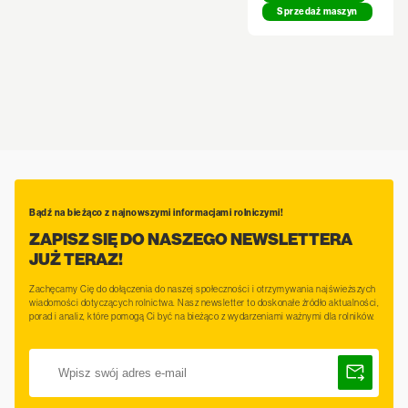
Sprzedaż maszyn
Bądź na bieżąco z najnowszymi informacjami rolniczymi!
ZAPISZ SIĘ DO NASZEGO NEWSLETTERA
JUŻ TERAZ!
Zachęcamy Cię do dołączenia do naszej społeczności i otrzymywania najświeższych
wiadomości dotyczących rolnictwa. Nasz newsletter to doskonałe źródło aktualności,
porad i analiz, które pomogą Ci być na bieżąco z wydarzeniami ważnymi dla rolników.