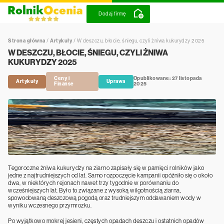
Dodaj firmę
Strona główna
/
Artykuły
/
W deszczu, błocie, śniegu, czyli żniwa kukurydzy 2025
W DESZCZU, BŁOCIE, ŚNIEGU, CZYLI ŻNIWA
KUKURYDZY 2025
Ceny i
Opublikowane: 27 listopada
Artykuły
Uprawa
Finanse
2025
Tegoroczne żniwa kukurydzy na ziarno zapisały się w pamięci rolników jako
jedne z najtrudniejszych od lat. Samo rozpoczęcie kampanii opóźniło się o około
dwa, w niektórych rejonach nawet trzy tygodnie w porównaniu do
wcześniejszych lat. Było to związane z wysoką wilgotnością ziarna,
spowodowaną deszczową pogodą oraz trudniejszym oddawaniem wody w
wyniku wczesnego przymrozku.
Po wyjątkowo mokrej jesieni, częstych opadach deszczu i ostatnich opadów