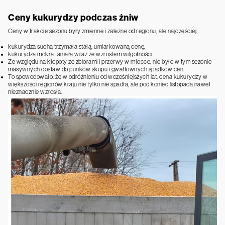
Ceny kukurydzy podczas żniw
Ceny w trakcie sezonu były zmienne i zależne od regionu, ale najczęściej:
kukurydza sucha trzymała stałą, umiarkowaną cenę,
kukurydza mokra taniała wraz ze wzrostem wilgotności.
Ze względu na kłopoty ze zbiorami i przerwy w młocce, nie było w tym sezonie
masywnych dostaw do punków skupu i gwałtownych spadków cen.
To spowodowało, że w odróżnieniu od wcześniejszych lat, cena kukurydzy w
większości regionów kraju nie tylko nie spadła, ale pod koniec listopada nawet
nieznacznie wzrosła.