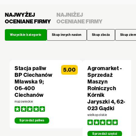
NAJWYŻEJ
NAJNIŻEJ
OCENIANE FIRMY
OCENIANE FIRMY
Wszystkie kategorie
Skup innych nasion
Skup zboża
Skup zie
Stacja paliw
Agromarket -
5.00
BP Ciechanów
Sprzedaż
Mławska 9;
Maszyn
06-400
Rolniczych
Ciechanów
Kórnik
Jaryszki 4, 62-
mazowieckie
023 Gądki
wielkopolskie
Sprzedaż paliwa
Sprzedaż części