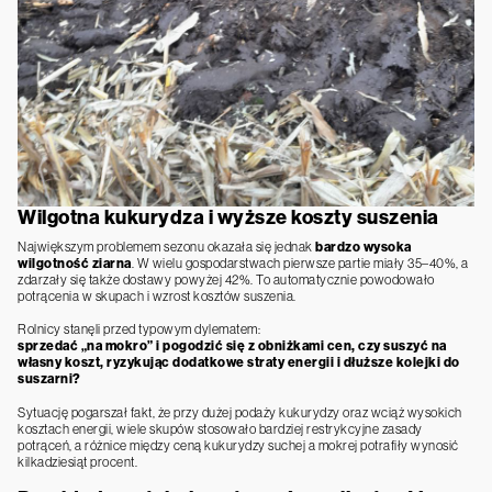
Wilgotna kukurydza i wyższe koszty suszenia
Największym problemem sezonu okazała się jednak
bardzo wysoka
wilgotność ziarna
. W wielu gospodarstwach pierwsze partie miały 35–40%, a
zdarzały się także dostawy powyżej 42%. To automatycznie powodowało
potrącenia w skupach i wzrost kosztów suszenia.
Rolnicy stanęli przed typowym dylematem:
sprzedać „na mokro” i pogodzić się z obniżkami cen, czy suszyć na
własny koszt, ryzykując dodatkowe straty energii i dłuższe kolejki do
suszarni?
Sytuację pogarszał fakt, że przy dużej podaży kukurydzy oraz wciąż wysokich
kosztach energii, wiele skupów stosowało bardziej restrykcyjne zasady
potrąceń, a różnice między ceną kukurydzy suchej a mokrej potrafiły wynosić
kilkadziesiąt procent.