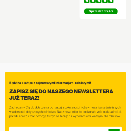
Sprzedaż części
Bądź na bieżąco z najnowszymi informacjami rolniczymi!
ZAPISZ SIĘ DO NASZEGO NEWSLETTERA
JUŻ TERAZ!
Zachęcamy Cię do dołączenia do naszej społeczności i otrzymywania najświeższych
wiadomości dotyczących rolnictwa. Nasz newsletter to doskonałe źródło aktualności,
porad i analiz, które pomogą Ci być na bieżąco z wydarzeniami ważnymi dla rolników.