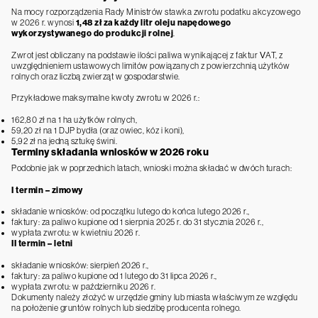
Na mocy rozporządzenia Rady Ministrów stawka zwrotu podatku akcyzowego
w 2026 r. wynosi
1,48 zł za każdy litr oleju napędowego
wykorzystywanego do produkcji rolnej
.
Zwrot jest obliczany na podstawie ilości paliwa wynikającej z faktur VAT, z
uwzględnieniem ustawowych limitów powiązanych z powierzchnią użytków
rolnych oraz liczbą zwierząt w gospodarstwie.
Przykładowe maksymalne kwoty zwrotu w 2026 r.:
162,80 zł na 1 ha użytków rolnych,
59,20 zł na 1 DJP bydła (oraz owiec, kóz i koni),
5,92 zł na jedną sztukę świni.
Terminy składania wniosków w 2026 roku
Podobnie jak w poprzednich latach, wnioski można składać w dwóch turach:
I termin – zimowy
składanie wniosków: od początku lutego do końca lutego 2026 r.,
faktury: za paliwo kupione od 1 sierpnia 2025 r. do 31 stycznia 2026 r.,
wypłata zwrotu: w kwietniu 2026 r.
II termin – letni
składanie wniosków: sierpień 2026 r.,
faktury: za paliwo kupione od 1 lutego do 31 lipca 2026 r.,
wypłata zwrotu: w październiku 2026 r.
Dokumenty należy złożyć w urzędzie gminy lub miasta właściwym ze względu
na położenie gruntów rolnych lub siedzibę producenta rolnego.