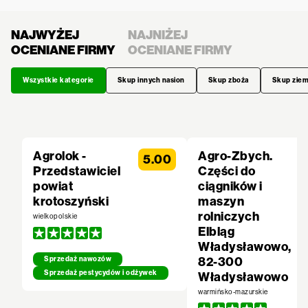
NAJWYŻEJ
NAJNIŻEJ
OCENIANE FIRMY
OCENIANE FIRMY
Wszystkie kategorie
Skup innych nasion
Skup zboża
Skup zie
Agrolok -
Agro-Zbych.
5.00
Przedstawiciel
Części do
powiat
ciągników i
krotoszyński
maszyn
rolniczych
wielkopolskie
Elbląg
Władysławowo,
82-300
Sprzedaż nawozów
Sprzedaż pestycydów i odżywek
Władysławowo
warmińsko-mazurskie