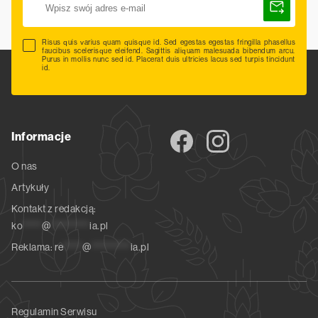
Risus quis varius quam quisque id. Sed egestas egestas fringilla phasellus
faucibus scelerisque eleifend. Sagittis aliquam malesuada bibendum arcu.
Purus in mollis nunc sed id. Placerat duis ultricies lacus sed turpis tincidunt
id.
Informacje
O nas
Artykuły
Kontakt z redakcją:
ko
*****
@
**********
ia.pl
Reklama:
re
*****
@
**********
ia.pl
Regulamin Serwisu