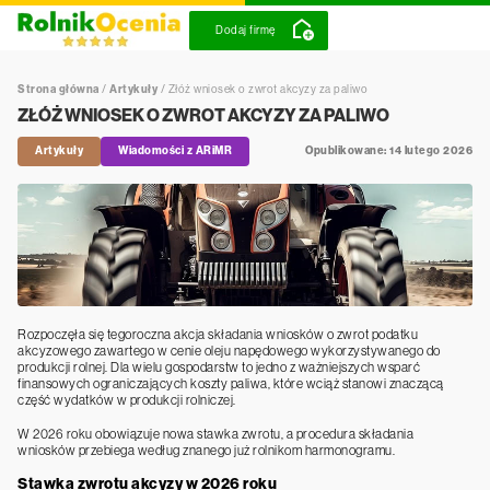
Dodaj firmę
Strona główna
/
Artykuły
/
Złóż wniosek o zwrot akcyzy za paliwo
ZŁÓŻ WNIOSEK O ZWROT AKCYZY ZA PALIWO
Artykuły
Wiadomości z ARiMR
Opublikowane: 14 lutego 2026
Rozpoczęła się tegoroczna akcja składania wniosków o zwrot podatku
akcyzowego zawartego w cenie oleju napędowego wykorzystywanego do
produkcji rolnej. Dla wielu gospodarstw to jedno z ważniejszych wsparć
finansowych ograniczających koszty paliwa, które wciąż stanowi znaczącą
część wydatków w produkcji rolniczej.
W 2026 roku obowiązuje nowa stawka zwrotu, a procedura składania
wniosków przebiega według znanego już rolnikom harmonogramu.
Stawka zwrotu akcyzy w 2026 roku