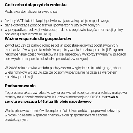
Co trzeba dołączyć do wniosku
Podstawą do naliczenia zwrotu są:
faktury VAT (lub ich kopie) potwierdzające zakup oleju napędowego,
dane dotyczące gospodarstwa i powierzchni użytków rolnych,
w przypadku produkcji zwierzęcej – dane o pogłowiu (część informacji gminy
pobierają z systemów ARiMR).
Ważne wsparcie dla gospodarstw
Zwrot akcyzy za paliwo rolnicze od lat pozostaje jednym z podstawowych
mechanizmów wsparcia rolników w pokrywaniu kosztów produkcji. Program
rekompensuje część wydatków na olej napędowy wykorzystywany w pracach
polowych, transporcie i obsłudze produkcji zwierzęcej.
W 2026 roku stawka została podwyższona względem roku ubiegłego, choć
wielu rolników wciąż uważa, że poziom wsparcia nie nadąża za wzrostem
kosztów produkcji.
Podsumowanie
Tegoroczna akcja zwrotu akcyzy za paliwo rolnicze już trwa, a rolnicy mają dwa
terminy na złożenie wniosków. Kluczowa informacja na 2026 r. to
stawka
zwrotu wynosząca 1,48 zł za litr oleju napędowego
.
Warto pilnować terminów i kompletności dokumentów – poprawnie złożony
wniosek to realne wsparcie finansowe dla gospodarstwa w sezonie
produkcyjnym.