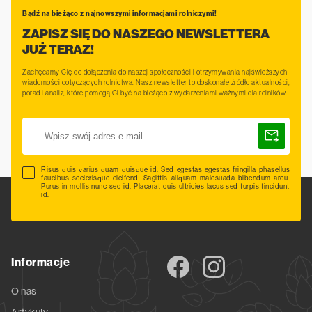
Bądź na bieżąco z najnowszymi informacjami rolniczymi!
ZAPISZ SIĘ DO NASZEGO NEWSLETTERA
JUŻ TERAZ!
Zachęcamy Cię do dołączenia do naszej społeczności i otrzymywania najświeższych
wiadomości dotyczących rolnictwa. Nasz newsletter to doskonałe źródło aktualności,
porad i analiz, które pomogą Ci być na bieżąco z wydarzeniami ważnymi dla rolników.
Risus quis varius quam quisque id. Sed egestas egestas fringilla phasellus
faucibus scelerisque eleifend. Sagittis aliquam malesuada bibendum arcu.
Purus in mollis nunc sed id. Placerat duis ultricies lacus sed turpis tincidunt
id.
Informacje
O nas