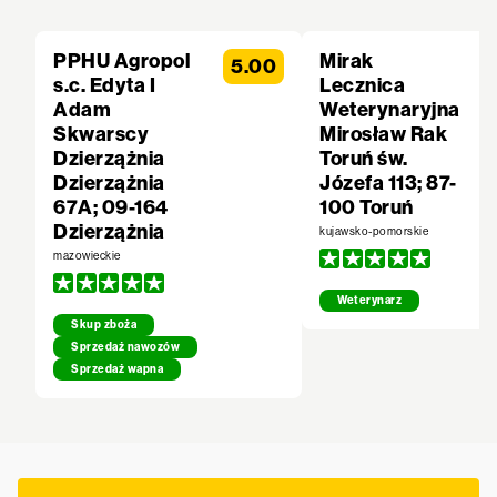
PPHU Agropol
Mirak
5.00
s.c. Edyta I
Lecznica
Adam
Weterynaryjna
Skwarscy
Mirosław Rak
Dzierzążnia
Toruń św.
Dzierzążnia
Józefa 113; 87-
67A; 09-164
100 Toruń
Dzierzążnia
kujawsko-pomorskie
mazowieckie
Weterynarz
Skup zboża
Sprzedaż nawozów
Sprzedaż wapna