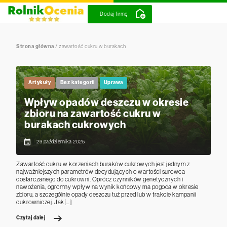
Dodaj firmę
Strona główna
/
zawartość cukru w burakach
Artykuły
Bez kategorii
Uprawa
Wpływ opadów deszczu w okresie
zbioru na zawartość cukru w
burakach cukrowych
29 października 2025
Zawartość cukru w korzeniach buraków cukrowych jest jednym z
najważniejszych parametrów decydujących o wartości surowca
dostarczanego do cukrowni. Oprócz czynników genetycznych i
nawożenia, ogromny wpływ na wynik końcowy ma pogoda w okresie
zbioru, a szczególnie opady deszczu tuż przed lub w trakcie kampanii
cukrowniczej. Jak[…]
Czytaj dalej