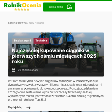
Dodaj firmę
Strona główna
/
New Holland
Bez kategorii
Technika
Najczęściej kupowane ciągniki w
pierwszych ośmiu miesiącach 2025
roku
20 września 2025
W 2025 roku rynek nowych ciągników rolniczych w Polsce wykazuje
dynamiczny rozwój, z wyraźnymi liderami sprzedaży oraz interesującymi
zmianami w porównaniu do roku poprzedniego. Poniżej przedstawiam
szczegółowe zestawienie wyników sprzedaży trzech najczęściej
wybieranych marek, porównanie z rokiem 2024 oraz analizę regionalnych
preferencji rolników. Top 3[…]
Czytaj dalej