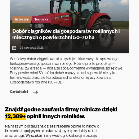
Artykuły
Technika
Dobór ciągników dla gospodarstw roślinnych i
mlecznych o powierzchni 50–70 ha
23 czerwca 2025
Właściwy dobór ciągników rolniczych jest kluczowy dla sprawnego
funkcjonowania gospodarstwa rolnego. Różne profile produkcji —
roślinna i zwierzęca — niosą ze sobą odmienne wymagania sprzętowe.
Przy powierzchni 50–70 ha dobór maszyn musi zapewnić nie tylko
terminowość prac, ale też odpowiednią ekonomię użytkowania.
Gospodarstwo roślinne (50–70[…]
Czytaj dalej
Znajdź godne zaufania firmy rolnicze dzięki
12,389+
opinii innych rolników.
Na naszym portalu znajdziesz rzetelne opinie rolników o
firmach skupujących i dostarczających produkty rolne
oraz usługi. Wyszukaj firmy według lokalizacji i rodzaju