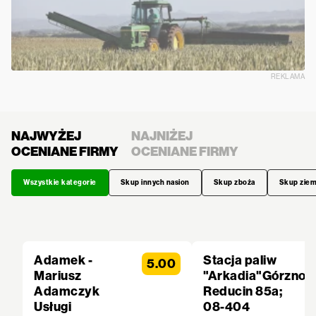
REKLAMA
NAJWYŻEJ
NAJNIŻEJ
OCENIANE FIRMY
OCENIANE FIRMY
Wszystkie kategorie
Skup innych nasion
Skup zboża
Skup zie
Adamek -
Stacja paliw
5.00
Mariusz
"Arkadia"Górzno
Adamczyk
Reducin 85a;
Usługi
08-404