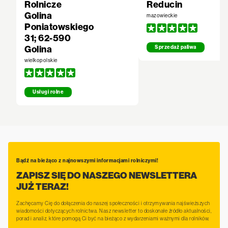
Rolnicze
Reducin
Golina
mazowieckie
Poniatowskiego
31; 62-590
Golina
Sprzedaż paliwa
wielkopolskie
Usługi rolne
Bądź na bieżąco z najnowszymi informacjami rolniczymi!
ZAPISZ SIĘ DO NASZEGO NEWSLETTERA
JUŻ TERAZ!
Zachęcamy Cię do dołączenia do naszej społeczności i otrzymywania najświeższych
wiadomości dotyczących rolnictwa. Nasz newsletter to doskonałe źródło aktualności,
porad i analiz, które pomogą Ci być na bieżąco z wydarzeniami ważnymi dla rolników.