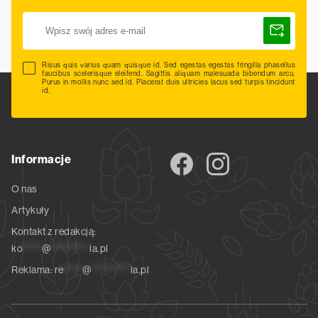
Risus quis varius quam quisque id. Sed egestas egestas fringilla phasellus
faucibus scelerisque eleifend. Sagittis aliquam malesuada bibendum arcu.
Purus in mollis nunc sed id. Placerat duis ultricies lacus sed turpis tincidunt
id.
Informacje
O nas
Artykuły
Kontakt z redakcją:
ko
*****
@
**********
ia.pl
Reklama:
re
*****
@
**********
ia.pl