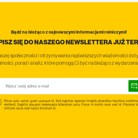
Bądź na bieżąco z najnowszymi informacjami rolniczymi!
PISZ SIĘ DO NASZEGO NEWSLETTERA JUŻ TER
szej społeczności i otrzymywania najświeższych wiadomości doty
lności, porad i analiz, które pomogą Ci być na bieżąco z wydarzen
Risus quis varius quam quisque id. Sed egestas egestas fringilla phasellus faucibus sceleris
eleifend. Sagittis aliquam malesuada bibendum arcu. Purus in mollis nunc sed id. Placerat d
ultricies lacus sed turpis tincidunt id.