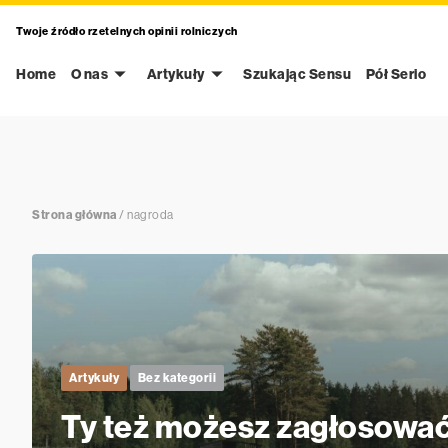
Twoje źródło rzetelnych opinii rolniczych
Home
O nas
Artykuły
Szukając Sensu
Pół Serio
Strona główna
/
nagroda
Artykuły
Bez kategorii
Ty też możesz zagłosowa