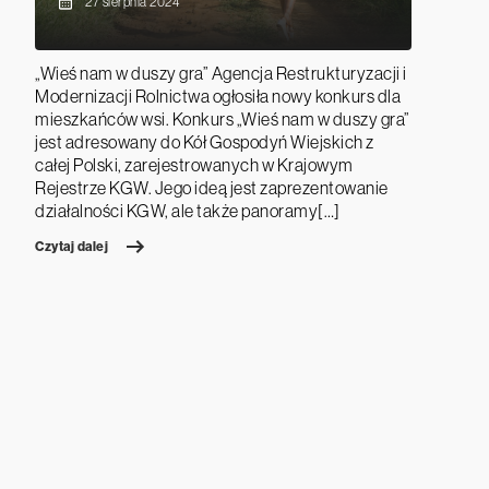
27 sierpnia 2024
„Wieś nam w duszy gra” Agencja Restrukturyzacji i
Modernizacji Rolnictwa ogłosiła nowy konkurs dla
mieszkańców wsi. Konkurs „Wieś nam w duszy gra”
jest adresowany do Kół Gospodyń Wiejskich z
całej Polski, zarejestrowanych w Krajowym
Rejestrze KGW. Jego ideą jest zaprezentowanie
działalności KGW, ale także panoramy[…]
Czytaj dalej