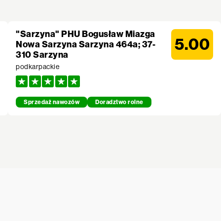
"Sarzyna" PHU Bogusław Miazga
5.00
Nowa Sarzyna Sarzyna 464a; 37-
310 Sarzyna
podkarpackie
Sprzedaż nawozów
Doradztwo rolne