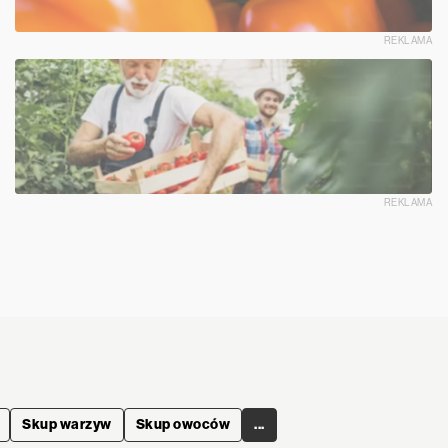
REKLAMA
REKLAMA
Skup warzyw
Skup owoców
...