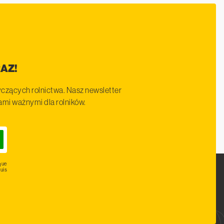
AZ!
czących rolnictwa. Nasz newsletter
iami ważnymi dla rolników.
que
uis