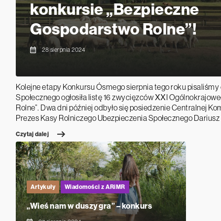
konkursie „Bezpieczne
Gospodarstwo Rolne”!
28 sierpnia 2024
Kolejne etapy Konkursu Ósmego sierpnia tego roku pisaliśmy
Społecznego ogłosiła listę 16 zwycięzców XXI Ogólnokrajo
Rolne”. Dwa dni później odbyło się posiedzenie Centralnej Ko
Prezes Kasy Rolniczego Ubezpieczenia Społecznego Dariusz
Czytaj dalej
Artykuły
Wiadomości z ARiMR
„Wieś nam w duszy gra” – konkurs