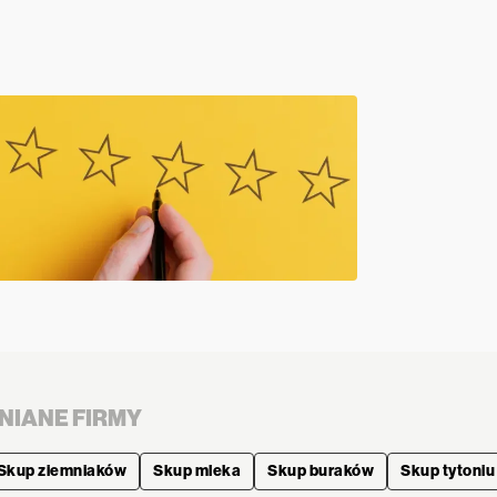
NIANE FIRMY
Skup ziemniaków
Skup mleka
Skup buraków
Skup tytoniu