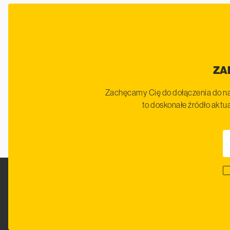
ZA
Zachęcamy Cię do dołączenia do na
to doskonałe źródło aktua