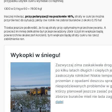
przypadku ubytek cukru wyniesie co najmniej:
1300 x 0,1 kg x 60 = 7800 kg!
Inaczej mówiąc,
przy polaryzacji na poziomie 16%,
straty w cukrze można
przyrównać do sytuacji, jakby ów rolnik nie zebrał buraków z około 0,75 ha!
Trzeba jeszcze podkreślić, że to są straty przy optymalnym przechowywaniu. A
przecież im mniej delikatnie był przeprowadzony zbiór (czyli im większe będą
powierzchnie skaleczeń korzeni), tym większe będą straty cukru na rzecz
zabliźniania ran.