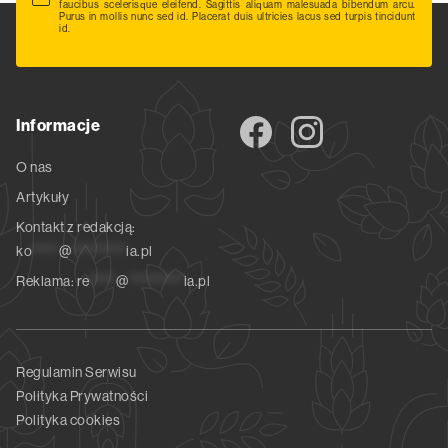
faucibus scelerisque eleifend. Sagittis aliquam malesuada bibendum arcu.
Purus in mollis nunc sed id. Placerat duis ultricies lacus sed turpis tincidunt
id.
Informacje
O nas
Artykuły
Kontakt z redakcją:
ko
*****
@
**********
ia.pl
Reklama:
re
*****
@
**********
ia.pl
Regulamin Serwisu
Polityka Prywatności
Polityka cookies