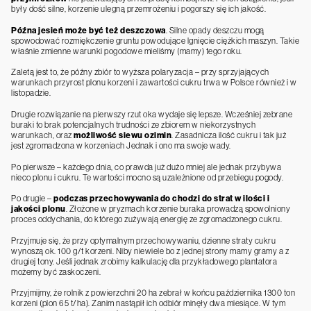
były dość silne, korzenie ulegną przemrożeniu i pogorszy się ich jakość.
Późna jesień może być też deszczowa
. Silne opady deszczu mogą
spowodować rozmiękczenie gruntu powodujące lgnięcie ciężkich maszyn. Takie
właśnie zmienne warunki pogodowe mieliśmy (mamy) tego roku.
Zaletą jest to, że późny zbiór to wyższa polaryzacja – przy sprzyjających
warunkach przyrost plonu korzeni i zawartości cukru trwa w Polsce również i w
listopadzie.
Drugie rozwiązanie na pierwszy rzut oka wydaje się lepsze. Wcześniej zebrane
buraki to brak potencjalnych trudności ze zbiorem w niekorzystnych
warunkach, oraz
możliwość siewu ozimin
. Zasadnicza ilość cukru i tak już
jest zgromadzona w korzeniach Jednak i ono ma swoje wady.
Po pierwsze – każdego dnia, co prawda już dużo mniej ale jednak przybywa
nieco plonu i cukru. Te wartości mocno są uzależnione od przebiegu pogody.
Po drugie –
podczas przechowywania do chodzi do strat w ilości i
jakości plonu
. Złożone w pryzmach korzenie buraka prowadzą spowolniony
proces oddychania, do którego zużywają energię ze zgromadzonego cukru.
Przyjmuje się, że przy optymalnym przechowywaniu, dzienne straty cukru
wynoszą ok. 100 g/t korzeni. Niby niewiele bo z jednej strony mamy gramy a z
drugiej tony. Jeśli jednak zrobimy kalkulację dla przykładowego plantatora
możemy być zaskoczeni.
Przyjmijmy, że rolnik z powierzchni 20 ha zebrał w końcu października 1300 ton
korzeni (plon 65 t/ha). Zanim nastąpił ich odbiór minęły dwa miesiące. W tym