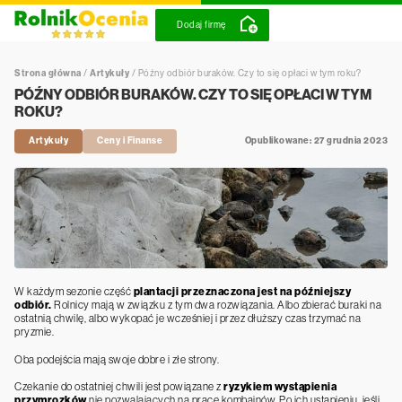
Dodaj firmę
Strona główna
/
Artykuły
/
Późny odbiór buraków. Czy to się opłaci w tym roku?
PÓŹNY ODBIÓR BURAKÓW. CZY TO SIĘ OPŁACI W TYM
ROKU?
Artykuły
Ceny i Finanse
Opublikowane: 27 grudnia 2023
W każdym sezonie część
plantacji przeznaczona jest na późniejszy
odbiór.
Rolnicy mają w związku z tym dwa rozwiązania. Albo zbierać buraki na
ostatnią chwilę, albo wykopać je wcześniej i przez dłuższy czas trzymać na
pryzmie.
Oba podejścia mają swoje dobre i złe strony.
Czekanie do ostatniej chwili jest powiązane z
ryzykiem wystąpienia
przymrozków
nie pozwalających na pracę kombajnów. Po ich ustąpieniu, jeśli