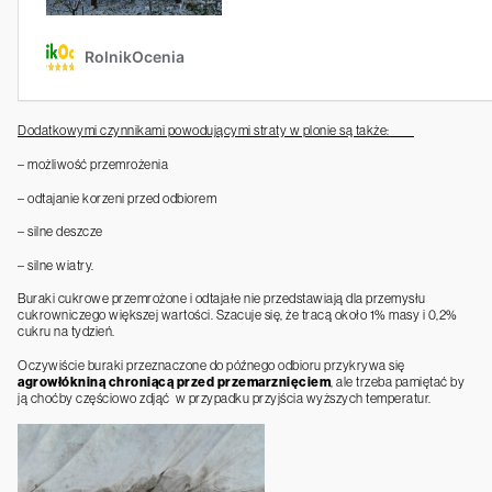
Dodatkowymi czynnikami powodującymi straty w plonie są także:
– możliwość przemrożenia
– odtajanie korzeni przed odbiorem
– silne deszcze
– silne wiatry.
Buraki cukrowe przemrożone i odtajałe nie przedstawiają dla przemysłu
cukrowniczego większej wartości. Szacuje się, że tracą około 1% masy i 0,2%
cukru na tydzień.
Oczywiście buraki przeznaczone do późnego odbioru przykrywa się
agrowłókniną chroniącą przed przemarznięciem
, ale trzeba pamiętać by
ją choćby częściowo zdjąć w przypadku przyjścia wyższych temperatur.