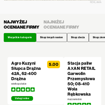
REKLAMA
NAJWYŻEJ
NAJNIŻEJ
OCENIANE FIRMY
OCENIANE FIRMY
Wszystkie kategorie
Skup innych nasion
Skup zboża
Skup zie
Agro Kuzyni
Stacja paliw
5.00
Słupca Drążna
AXAN RETAIL
42A, 62-400
Garwolin
Drążna
Przemysłowa
50; 08-410
wielkopolskie
Wola
Rębkowska
Usługi rolne
mazowieckie