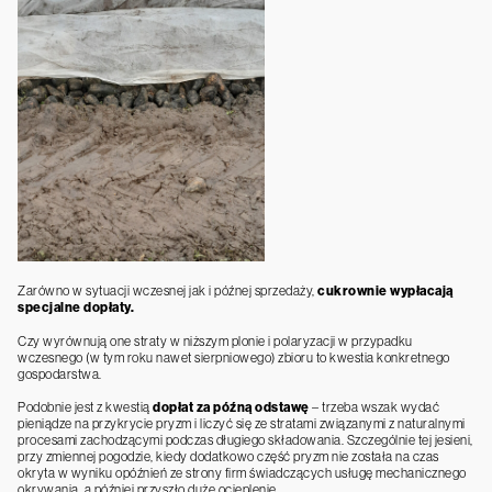
Zarówno w sytuacji wczesnej jak i późnej sprzedaży,
cukrownie wypłacają
specjalne dopłaty.
Czy wyrównują one straty w niższym plonie i polaryzacji w przypadku
wczesnego (w tym roku nawet sierpniowego) zbioru to kwestia konkretnego
gospodarstwa.
Podobnie jest z kwestią
dopłat za późną odstawę
– trzeba wszak wydać
pieniądze na przykrycie pryzm i liczyć się ze stratami związanymi z naturalnymi
procesami zachodzącymi podczas długiego składowania. Szczególnie tej jesieni,
przy zmiennej pogodzie, kiedy dodatkowo część pryzm nie została na czas
okryta w wyniku opóźnień ze strony firm świadczących usługę mechanicznego
okrywania, a później przyszło duże ocieplenie.