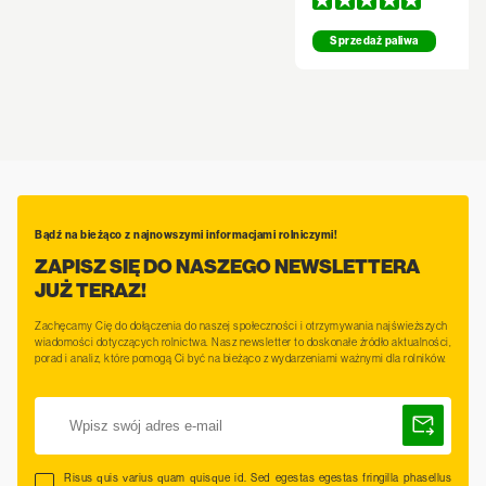
Sprzedaż paliwa
Bądź na bieżąco z najnowszymi informacjami rolniczymi!
ZAPISZ SIĘ DO NASZEGO NEWSLETTERA
JUŻ TERAZ!
Zachęcamy Cię do dołączenia do naszej społeczności i otrzymywania najświeższych
wiadomości dotyczących rolnictwa. Nasz newsletter to doskonałe źródło aktualności,
porad i analiz, które pomogą Ci być na bieżąco z wydarzeniami ważnymi dla rolników.
Risus quis varius quam quisque id. Sed egestas egestas fringilla phasellus