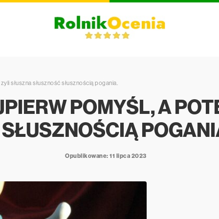
Czyli słuszna słuszność słusznością pogania.
AJPIERW POMYŚL, A POT
SŁUSZNOŚCIĄ POGANI
Opublikowane: 11 lipca 2023