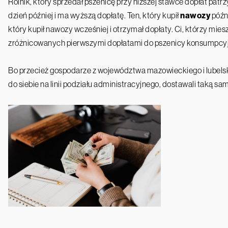
Rolnik, który sprzedał pszenicę przy niższej stawce dopłat patr
dzień później i ma wyższą dopłatę. Ten, który kupił
nawozy
późni
który kupił nawozy wcześniej i otrzymał dopłaty. Ci, którzy miesz
zróżnicowanych pierwszymi dopłatami do pszenicy konsumpcyjne
Bo przecież gospodarze z województwa mazowieckiego i lubelsk
do siebie na linii podziału administracyjnego, dostawali taką sa