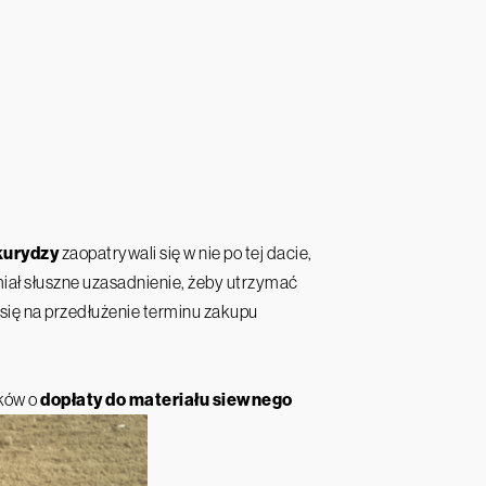
kurydzy
zaopatrywali się w nie po tej dacie,
iał słuszne uzasadnienie, żeby utrzymać
się na przedłużenie terminu zakupu
sków o
dopłaty do materiału siewnego