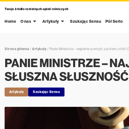
Twoje źródło rzetelnych opinii rolniczych
Home
O nas
Artykuły
Szukając Sensu
Pół Serio
Strona główna
/
Artykuły
/
Panie Ministrze – najpierw pomyśl, a potem zrób! 
PANIE MINISTRZE – N
SŁUSZNA SŁUSZNOŚĆ 
Artykuły
Szukając Sensu