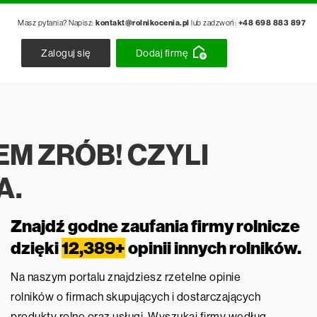
Masz pytania? Napisz:
kontakt@rolnikocenia.pl
lub zadzwoń:
+48 698 883 897
Zaloguj się
Dodaj firmę
EM ZRÓB! CZYLI
A.
Znajdź godne zaufania firmy rolnicze
dzięki
12,389+
opinii innych rolników.
Na naszym portalu znajdziesz rzetelne opinie
rolników o firmach skupujących i dostarczających
produkty rolne oraz usługi. Wyszukaj firmy według