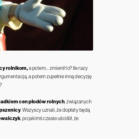
y rolnikom,
a potem… zmienił to? Ile razy
rgumentacją, a potem zupełnie inną decyzję
?
padkiem cen płodów rolnych
, związanych
 pszenicy
. Wszyscy uznali, że dopłaty będą
owalczyk
, po jakimś czasie uściślił, że