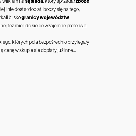
zy wilkiem na
sąsiada
, który sprzedał
zboże
ej i nie dostał dopłat, boczy się na tego,
kali blisko
granicy województw
j też mieli do siebie wzajemne pretensje.
iego, których pola bezpośrednio przylegały
mą cenę w skupie ale dopłaty już inne…