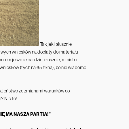
Tak jak i słusznie
owych wniosków na dopłaty do materiału
potem jeszcze bardziej słusznie, minister
iosków (tych na 65 zł/ha), bo nie wiadomo
 szaleństwo ze zmianami warunków co
? Nic to!
IĘ MA NASZA PARTIA!”