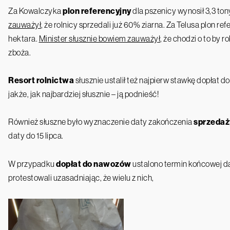
Za Kowalczyka
plon referencyjny
dla pszenicy wynosił 3,3 ton
zauważył
, że rolnicy sprzedali już 60% ziarna. Za Telusa plon re
hektara.
Minister słusznie bowiem zauważył
, że chodzi o to by r
zboża.
Resort rolnictwa
słusznie ustalił też najpierw stawkę dopłat d
jakże, jak najbardziej słusznie – ją podnieść!
Również słuszne było wyznaczenie daty zakończenia
sprzedaż
daty do 15 lipca.
W przypadku
dopłat do nawozów
ustalono termin końcowej d
protestowali uzasadniając, że wielu z nich,