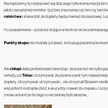
Nie będziemy tu rozpisywać się dlaczego tylko konsumpcja bo to
jakiś czas później minister (już bez znaczenia czy ten czy tamte
rolnictwa
) stwierdził, że dopłaty będą również do paszowej. I u
I to uzasadnienie – przecież stojące w kontrze do wcześniejszego
Punkty skupu
nie musiały już pisać, że kupują pszenicę konsu
Ale
chłopi
dalej protestowali twierdząc, że przecież nie tylko ps
(wtedy, już
Telus
) utrzymywał, że pszenica jest tym najważniej
dopłaty. Utrzymywał, utrzymywał i… nie utrzymał! Bowiem niedłu
wszystkich rodzajów zbóż, kukurydzy i nawet do rzepaku. I oczyw
znowu w kontrze do tego co wcześniej było słuszne…