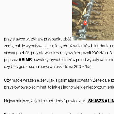
przy stawce 65 zł/ha w przypadku zbóż.
zachęcał do wycofywania złożonych już wniosków i składania n
siewnego zbóż, przy stawce trzy razy wyższej czyli 200 zł/ha. A 
poprzez
ARiMR
powstrzymywał rolników przed wycofywaniem wn
czy UE zgodzi się na nowe wnioski (te na 200 zł/ha).
Czy macie wrażenie, że tu jakiś galimatias powstał? Że te całe
przysłowiowe pięć minut, to jakieś jedno wielkie nieporozumienie
Najważniejsze, że jak to ktoś kiedyś powiedział:
„
SŁUSZNĄ LIN