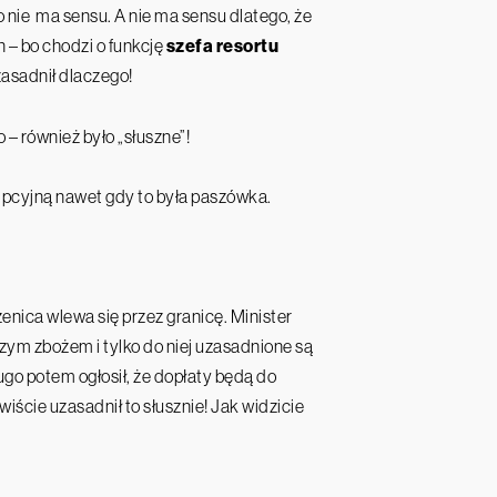
 nie ma sensu. A nie ma sensu dlatego, że
n – bo chodzi o funkcję
szefa
resortu
zasadnił dlaczego!
 – również było „słuszne”!
mpcyjną nawet gdy to była paszówka.
zenica wlewa się przez granicę. Minister
szym zbożem i tylko do niej uzasadnione są
go potem ogłosił, że dopłaty będą do
iście uzasadnił to słusznie! Jak widzicie