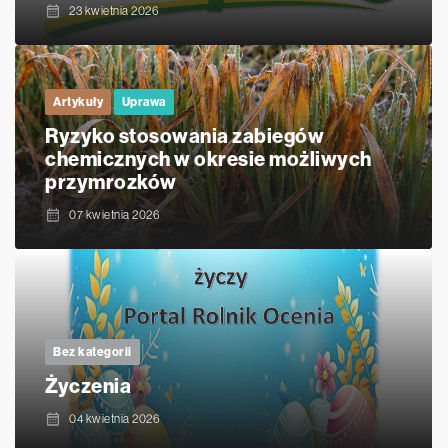
23 kwietnia 2026
Artykuły
Uprawa
Ryzyko stosowania zabiegów
chemicznych w okresie możliwych
przymrozków
07 kwietnia 2026
Bez kategorii
Życzenia
04 kwietnia 2026