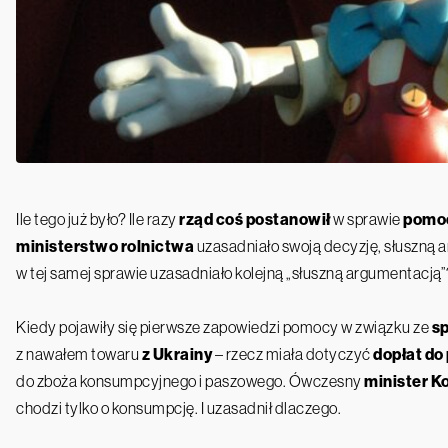
Ile tego już było? Ile razy
rząd coś postanowił
w sprawie
pomoc
ministerstwo rolnictwa
uzasadniało swoją decyzję, słuszną a
w tej samej sprawie uzasadniało kolejną „słuszną argumentacją”
Kiedy pojawiły się pierwsze zapowiedzi pomocy w związku ze
s
z nawałem towaru
z Ukrainy
– rzecz miała dotyczyć
dopłat do
do zboża konsumpcyjnego i paszowego. Ówczesny
minister K
chodzi tylko o konsumpcję. I uzasadnił dlaczego.