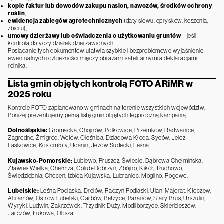
kopie faktur lub dowodów zakupu nasion, nawozów, środków ochrony
roślin
,
ewidencja zabiegów agrotechnicznych
(daty siewu, oprysków, koszenia,
zbioru),
umowy dzierżawy lub oświadczenia o użytkowaniu gruntów
– jeśli
kontrola dotyczy działek dzierżawionych.
Posiadanie tych dokumentów ułatwia szybkie i bezproblemowe wyjaśnienie
ewentualnych rozbieżności między obrazami satelitarnymi a deklaracjami
rolnika.
Lista gmin objętych kontrolą FOTO ARiMR w
2025 roku
Kontrole FOTO zaplanowano w gminach na terenie wszystkich województw.
Poniżej prezentujemy pełną listę gmin objętych tegoroczną kampanią:
Dolnośląskie:
Gromadka, Chojnów, Polkowice, Przemków, Radwanice,
Zagrodno, Żmigród, Wołów, Oleśnica, Dziadowa Kłoda, Syców, Jelcz-
Laskowice, Kostomłoty, Udanin, Jeżów Sudecki, Leśna.
Kujawsko-Pomorskie:
Lubiewo, Pruszcz, Świecie, Dąbrowa Chełmińska,
Zławieś Wielka, Chełmża, Golub-Dobrzyń, Zbójno, Kikół, Tłuchowo,
Świedziebnia, Choceń, Izbica Kujawska, Lubraniec, Mogilno, Rogowo.
Lubelskie:
Leśna Podlaska, Drelów, Radzyń Podlaski, Ulan-Majorat, Kłoczew,
Abramów, Ostrów Lubelski, Garbów, Bełżyce, Baranów, Stary Brus, Urszulin,
Wyryki, Ludwin, Zakrzówek, Trzydnik Duży, Modliborzyce, Skierbieszów,
Jarczów, Łukowa, Obsza.