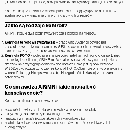
(dawniej cross-compliance) oraz prawidłowość wykorzystania gruntów rolnych.
Kontrole mają zapewnić, że środki publiczne trafiają wyłącznie do rolników
spełniających wymagania unijnych i krajowych przepisów.
Jakie są rodzaje kontroli?
ARiMR stosuje dwa podstawowe rodzaje kontroli na miejscu:
Kontrola terenowa (wizytacja)
– pracownicy Agencji odwiedzają
gospodarstwo, dokonują pomiarów GPS, oględzin pól i porównują rzeczywisty
stan upraw z tym, co zostało zadeklarowane we wniosku.
Kontrola FOTO
– polega na analizie zdjęć satelitarnych i ortofotomap. Dzięki
technologii satelitarnej ARiMR może zdalnie sprawdzić, czy na danej działce
rzeczywiście występuje deklarowana uprawa i jaka jest jej powierzchnia.
W 2025 roku rozszerzono zakres kontroli FOTO. Obejmuje ona wybrane gminy
w całej Polsce, gdzie sprawdzana będzie zgodność deklaracji z obrazami
satelitarnymi.
Co sprawdza ARiMR i jakie mogą być
konsekwencje?
Kontrole mają na celu sprawdzenie:
zgodności powierzchni działek rolnych z wnioskiem o dopłaty,
faktycznego sposobu użytkowania gruntów,
realizacji wymagań środowiskowych i warunkowości,
spełnienia zobowiązań w ramach programów rolno-środowiskowych i
ekologicznych.