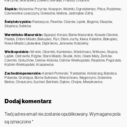
Karczma, Skarszewy, Zblewo, Gardeja, Prabuty, Chojnice.
Śląskie:
Mykanów, Przyrów, Koszęcin, Woźniki, Ogrodzieniec, Pilica, Rudziniec,
Czerwionka-Leszczyny, Goleszów, Istebna, Jastrzębie-Zdrój.
Świętokrzyskie:
Radoszyce, Pawłów, Ożarów, Lipnik, Bogoria, Staszów,
Stopnica, Sobków.
Warmińsko-Mazurskie:
Sępopol, Korsze, Banie Mazurskie, Kowale Oleckie,
Pasłęk, Dobre Miasto, Biskupiec, Ryn, Stare Juchy, Iława, Kisielice, Biskupiec,
Nowe Miasto Lubawskie, Dąbrówno, Janowiec Kościelny.
Wielkopolskie:
Wronki, Oborniki, Kamieniec, Wielichowo, Witkowo, Słupca,
Lądek, Ostrowite, Rzgów, Stare Miasto, Skulsk, Koło, Osiek Mały, Żerków,
Czermin, Gołuchów, Ceków-Kolonia, Ostrów Wielkopolski, Raszków, Pogorzela,
Koźmin Wielkopolski, Kraszewice.
Zachodniopomorskie:
Kamień Pomorski, Trzebiatów, Kołobrzeg, Bobolice,
Polanów, Grzmiąca, Borne Sulinowo, Wierzchowo, Węgorzyno, Goleniów,
Bielice, Choszczno, Suchań, Barlinek, Dębno, Chojna, Mieszkowice.
Dodaj komentarz
Twój adres email nie zostanie opublikowany.
Wymagane pola
są oznaczone
*