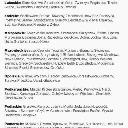
Lubuskie:
Stare Kurowo, Strzelce Krajeńskie, Zwierzyn, Bogdaniec, Trzciel,
Skąpe, Świebodzin, Babimost, Siedlisko, Trzebiel.
Łódzkie:
Wartkowice, Dmosin, Kowiesy, Żelechlinek, Inowłódz, Rzeczyca,
Poświętne, Szadek, Moszczenica, Sulejów, Bełchatów, Widawa, Osjaków,
Łubnice, Pajęczno, Przedbórz, Żytno.
Małopolskie:
Książ Wielki, Koniusza, Szczurowa, Skrzyszów, Pleśna, Lipnica
Murowana, Łososina Dolna, Raciechowice, Gdów, Dobra, Jodłownik, Łużna,
Uście Gorlickie, Łapsze Niżne.
Mazowieckie:
Łyse, Czerwin, Troszyn, Płoniawy-Bramura, Sypniewo,
Przasnysz, Jednorożec, Stary Lubotyń, Bieżuń, Lutocin, Strzegowo, Mochowo,
Nowe Miasto, Pokrzywnica, Somianka, Wyszogród, Iłów, Rybno, Wiskitki,
Siennica, Grębków, Suchożebry, Huszlew, Belsk Duży, Błędów, Mogielnica,
Stromiec, Pionki, Gniewoszów, Orońsko.
Opolskie:
Wilków, Wołczyn, Radłów, Zębowice, Chrząstowice, Łubniany,
Turawa, Prószków, Ujazd, Głubczyce.
Podkarpackie:
Majdan Królewski, Bojanów, Mielec, Kuryłówka, Narol,
Sieniawa, Kańczuga, Zarzecze, Ostrów, Iwierzyce, Wiśniowa, Chmielnik,
Chorkówka, Sanok.
Podlaskie:
Grajewo, Rajgród, Jaświły, Mońki, Jedwabne, Nowogród,
Śniadowo, Szumowo, Czyżew, Ciechanowiec, Poświętne, Brańsk, Wyszki,
Drohiczyn, Perlejewo.
Pomorskie:
Krokowa, Czarna Dąbrówka, Parchowo, Sierakowice, Linia, Nowa