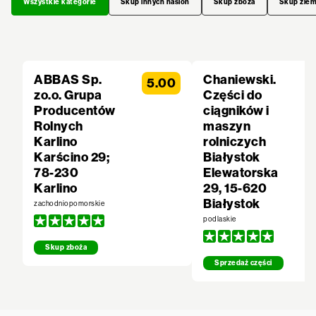
Wszystkie kategorie
Skup innych nasion
Skup zboża
Skup zie
ABBAS Sp.
Chaniewski.
5.00
zo.o. Grupa
Części do
Producentów
ciągników i
Rolnych
maszyn
Karlino
rolniczych
Karścino 29;
Białystok
78-230
Elewatorska
Karlino
29, 15-620
Białystok
zachodniopomorskie
podlaskie
Skup zboża
Sprzedaż części