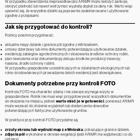
W przypadku stwierdzenia nieprawidłowości ARiMR może nałożyć sankcje,
obniżyć płatność lub nawet wstrzymać wypłatę dopłat za dany rok. Warto więc
upewnić się, że wszystkie działki są poprawnie zadeklarowane i użytkowane
zgodnie z przepisami.
Jak się przygotować do kontroli?
Rolnicy powinni przygotować:
aktualne mapy działek i granice pól zgodne z eWnioskiem,
umowy dzierżawy lub inne dokumenty potwierdzające użytkowanie działek,
ewidencję zabiegów agrotechnicznych i stosowania środków ochrony roślin,
plan nawożenia oraz dokumentację zakupu środków produkcji (nawozy,
nasiona, środki ochrony roślin).
W przypadku gospodarstw uczestniczących w działaniach ekologicznych lub
rolno-środowiskowych prowadzenie takich ewidencji jest obowiązkowe.
Dokumenty potrzebne przy kontroli FOTO
Kontrola FOTO ma charakter zdalny i nie zawsze wymaga wizyty w
gospodarstwie. Rolnik nie musi więc przygotowywać wszystkich dokumentów
do okazania na miejscu, jednak
warto mieć je w gotowości
, ponieważ ARiMR
może wezwać do złożenia wyjaśnień lub dostarczenia dowodów
potwierdzających faktyczne użytkowanie gruntów.
W praktyce przy kontroli FOTO przydatne są:
zrzuty ekranu lub wydruki map z eWniosku
, pokazujące granice działek,
zdjęcia pól
wykonane w okresie wegetacji (jeśli ARiMR ma wątpliwości co do
uprawy),