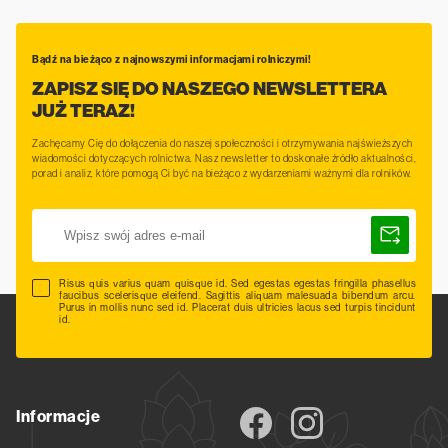
Bądź na bieżąco z najnowszymi informacjami rolniczymi!
ZAPISZ SIĘ DO NASZEGO NEWSLETTERA
JUŻ TERAZ!
Zachęcamy Cię do dołączenia do naszej społeczności i otrzymywania najświeższych
wiadomości dotyczących rolnictwa. Nasz newsletter to doskonałe źródło aktualności,
porad i analiz, które pomogą Ci być na bieżąco z wydarzeniami ważnymi dla rolników.
Risus quis varius quam quisque id. Sed egestas egestas fringilla phasellus
faucibus scelerisque eleifend. Sagittis aliquam malesuada bibendum arcu.
Purus in mollis nunc sed id. Placerat duis ultricies lacus sed turpis tincidunt
id.
Informacje