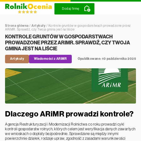
Dodaj firmę
Strona główna
/
Artykuły
/
Kontrole gruntów w gospodarstwach prowadzone przez
ARiMR. Sprawdź, czy Twoja gmina jest na liście
KONTROLE GRUNTÓW W GOSPODARSTWACH
PROWADZONE PRZEZ ARIMR. SPRAWDŹ, CZY TWOJA
GMINA JEST NA LIŚCIE
Artykuły
Wiadomości z ARiMR
Opublikowane: 10 października 2025
Dlaczego ARiMR prowadzi kontrole?
Agencja Restrukturyzacji i Modernizacji Rolnictwa co roku prowadzi cykl
kontroli gospodarstw rolnych, których celem jest weryfikacja danych zawartych
we wnioskach o dopłaty bezpośrednie. Sprawdzane są między innymi
powierzchnie działek, rodzaje upraw, zgodność z zasadami warunkowości