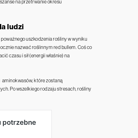
e szanse na przetrwanie okresu
la ludzi
do poważnego uszkodzenia rośliny w wyniku
tocznie nazwać roślinnym red bullem. Coś co
ić czasu i sił (energii właśnie) na
aju aminokwasów, które zostaną
h. Po wszelkiego rodzaju stresach, rośliny