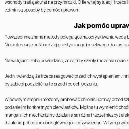
wschody trafią akurat na przymrozki. O ile w tej sytuacji trzeba 
ozimin są sposoby by pomóc uprawom.
Jak pomóc upr
Powszechnie znane metody polegające na opryskiwaniu wodą 
Nas interesuje coś bardziej praktycznego i możliwego do zasto
Na wstępie trzeba powiedzieć, że są trzy szkoły radzenia sobi
Jedni twierdzą, że trzeba reagować przed ich wystąpieniem, inni, 
by zabiegi podzielić na te przed i po ochłodzeniu.
W pewnym stopniu możemy próbować chronić uprawy przed s
podanie im konkretnych pierwiastków. Można tu wymienić choćby
mangan. Ich mechanizmy działania są różne i raczej niezbyt efekt
działanie poboczne obok głównego – odżywczego. W tym przypad