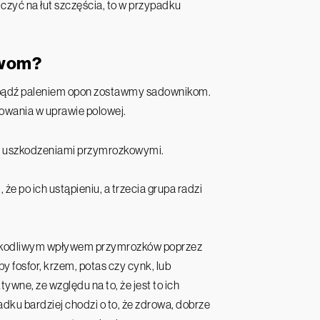
liczyć na łut szczęścia, to w przypadku
awom?
bądź paleniem opon zostawmy sadownikom.
sowania w uprawie polowej.
e z uszkodzeniami przymrozkowymi.
że po ich ustąpieniu, a trzecia grupa radzi
zkodliwym wpływem przymrozków poprzez
 fosfor, krzem, potas czy cynk, lub
ywne, ze względu na to, że jest to ich
ku bardziej chodzi o to, że zdrowa, dobrze