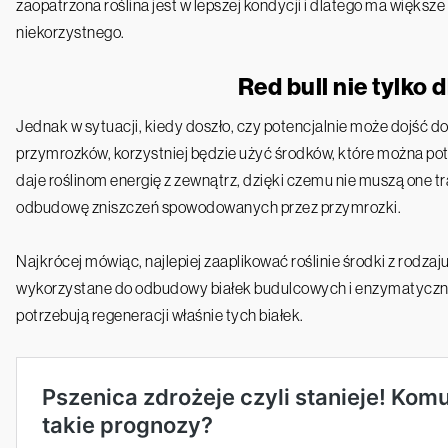
zaopatrzona roślina jest w lepszej kondycji i dlatego ma większ
niekorzystnego.
Red bull nie tylko d
Jednak w sytuacji, kiedy doszło, czy potencjalnie może dojść 
przymrozków, korzystniej będzie użyć środków, które można po
daje roślinom energię z zewnątrz, dzięki czemu nie muszą one trac
odbudowę zniszczeń spowodowanych przez przymrozki.
Najkrócej mówiąc, najlepiej zaaplikować roślinie środki z rodz
wykorzystane do odbudowy białek budulcowych i enzymatycznyc
potrzebują regeneracji właśnie tych białek.