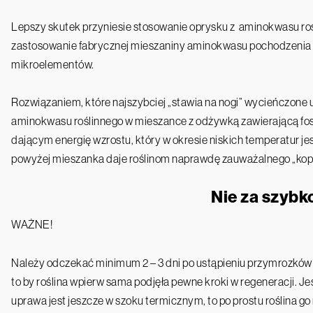
Lepszy skutek przyniesie stosowanie oprysku z aminokwasu ro
zastosowanie fabrycznej mieszaniny aminokwasu pochodzenia
mikroelementów.
Rozwiązaniem, które najszybciej „stawia na nogi” wycieńczone 
aminokwasu roślinnego w mieszance z odżywką zawierającą fosfo
dającym energię wzrostu, który w okresie niskich temperatur j
powyżej mieszanka daje roślinom naprawdę zauważalnego „kop
Nie za szybk
WAŻNE!
Należy odczekać minimum 2 – 3 dni po ustąpieniu przymrozkó
to by roślina wpierw sama podjęła pewne kroki w regeneracji. Je
uprawa jest jeszcze w szoku termicznym, to po prostu roślina go