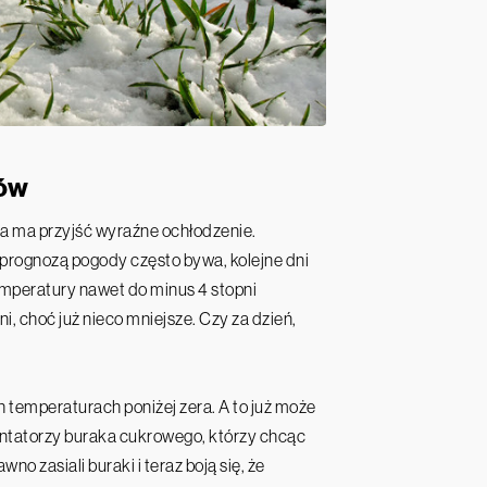
dów
ia ma przyjść wyraźne ochłodzenie.
 z prognozą pogody często bywa, kolejne dni
emperatury nawet do minus 4 stopni
i, choć już nieco mniejsze. Czy za dzień,
temperaturach poniżej zera. A to już może
lantatorzy buraka cukrowego, którzy chcąc
 zasiali buraki i teraz boją się, że