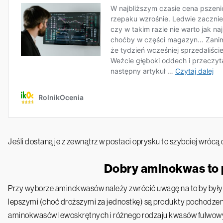
Jeśli dostaną je z zewnątrz w postaci oprysku to szybciej wróc
Dobry aminokwas to
Przy wyborze aminokwasów należy zwrócić uwagę na to by były
lepszymi (choć droższymi za jednostkę) są produkty pochodzen
aminokwasów lewoskrętnych i różnego rodzaju kwasów fulwowyc