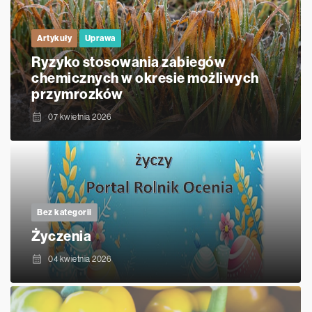
Artykuły
Uprawa
Ryzyko stosowania zabiegów
chemicznych w okresie możliwych
przymrozków
07 kwietnia 2026
Bez kategorii
Życzenia
04 kwietnia 2026