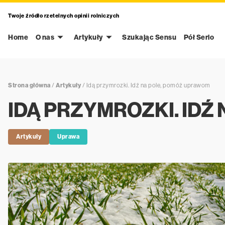
Twoje źródło rzetelnych opinii rolniczych
Home
O nas
Artykuły
Szukając Sensu
Pół Serio
Strona główna
/
Artykuły
/
Idą przymrozki. Idź na pole, pomóż uprawom
IDĄ PRZYMROZKI. IDŹ
Artykuły
Uprawa