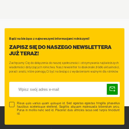
Bądź na bieżąco z najnowszymi informacjami rolniczymi!
ZAPISZ SIĘ DO NASZEGO NEWSLETTERA
JUŻ TERAZ!
Zachęcamy Cię do dołączenia do naszej społeczności i otrzymywania najświeższych
wiadomości dotyczących rolnictwa. Nasz newsletter to doskonałe źródło aktualności,
porad i analiz, które pomogą Ci być na bieżąco z wydarzeniami ważnymi dla rolników.
Risus quis varius quam quisque id. Sed egestas egestas fringilla phasellus
faucibus scelerisque eleifend. Sagittis aliquam malesuada bibendum arcu.
Purus in mollis nunc sed id. Placerat duis ultricies lacus sed turpis tincidunt
id.