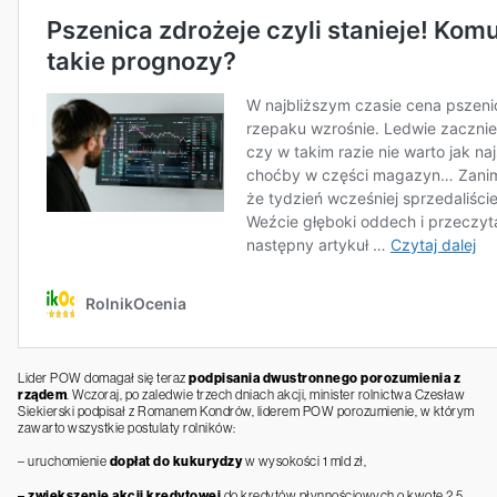
Lider POW domagał się teraz
podpisania dwustronnego porozumienia z
rządem
. Wczoraj, po zaledwie trzech dniach akcji, minister rolnictwa Czesław
Siekierski podpisał z Romanem Kondrów, liderem POW porozumienie, w którym
zawarto wszystkie postulaty rolników:
– uruchomienie
dopłat do kukurydzy
w wysokości 1 mld zł,
– zwiększenie akcji kredytowej
do kredytów płynnościowych o kwotę 2,5