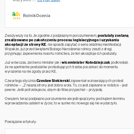
Zważywszy na to, że zgodnie z podpisanym porozumieniem,
postulaty zostaną
zrealizowane po zakończeniu procesu legislacyjnego i uzyskaniu
akceptacji ze strony KE
, nie sposób zapytać o sens ostatniej manifestacji.
Wszakże, już przed świętami Bożego Narodzenia rolnicy zeszli z drogi,
przyjmując zapewnienia resortu rolnictwa, że ten akceptuje ich postulaty.
Już wówczas, zarówno minister jak i
wiceminister Kołodziejczak
podkreślali,
że na spełnienie postulatów protestujących trzeba poczekać do momentu
wyrażenia na nie zgody przez KE.
Czwartego stycznia
Czesław Siekierski
zapewniał wznawiających protest
rolników – „Z naszej strony jest dobra wola. To, co jest zapisane w notatce – jest
pewne. Jeśli potrzebujecie, abym do Was przyjechał – przyjadę.
Owszem, teraz podpisano porozumienie ale jeśli spojrzymy pod kątem terminu
wprowadzenia ustaleń w życie, to w sumie nic nowego się nie wydarzyło.
Powiązane artykuły: