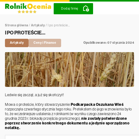
Dodaj firmę
Strona główna
/
Artykuły
/
I po proteście…
I PO PROTEŚCIE…
Artykuły
Ceny i Finanse
Opublikowane: 07 stycznia 2024
Ledwie się zaczął, a już się skończył!
Mowa o proteście, który stowarzyszenie
Podkarpacka Oszukana Wieś
rozpoczęła czwartego stycznia tego roku. Pretekstem do jego wznowienia było
to, że wcześniejsze ustalenia z rolnikami (w wyniku czego zawieszono 24
grudnia 2023 r. blokadę przejścia granicznego),
nie zostały potwierdzone
poprzez stworzenie konkretnego dokumentu a jedynie sporządzono
notatkę.