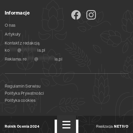
Informacje
O nas
Artykuły
Kontakt z redakcją:
ko
*****
@
**********
ia.pl
Reklama:
re
*****
@
**********
ia.pl
Regulamin Serwisu
Polityka Prywatności
Polityka cookies
Rolnik Ocenia 2024
Realizacja:
NETIVO