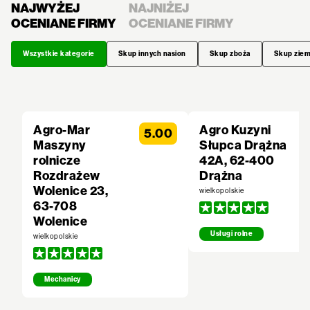
NAJWYŻEJ
NAJNIŻEJ
OCENIANE FIRMY
OCENIANE FIRMY
Wszystkie kategorie
Skup innych nasion
Skup zboża
Skup zie
Agro-Mar
Agro Kuzyni
5.00
Maszyny
Słupca Drążna
rolnicze
42A, 62-400
Rozdrażew
Drążna
Wolenice 23,
wielkopolskie
63-708
Wolenice
Usługi rolne
wielkopolskie
Mechanicy