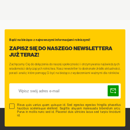
Bądź na bieżąco z najnowszymi informacjami rolniczymi!
ZAPISZ SIĘ DO NASZEGO NEWSLETTERA
JUŻ TERAZ!
Zachęcamy Cię do dołączenia do naszej społeczności i otrzymywania najświeższych
wiadomości dotyczących rolnictwa. Nasz newsletter to doskonałe źródło aktualności,
porad i analiz, które pomogą Ci być na bieżąco z wydarzeniami ważnymi dla rolników.
Risus quis varius quam quisque id. Sed egestas egestas fringilla phasellus
faucibus scelerisque eleifend. Sagittis aliquam malesuada bibendum arcu.
Purus in mollis nunc sed id. Placerat duis ultricies lacus sed turpis tincidunt
id.