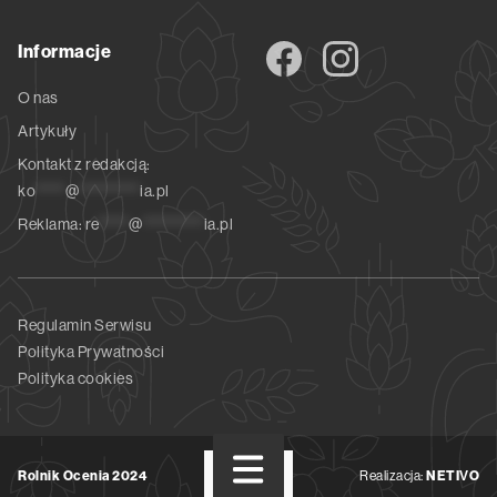
Informacje
O nas
Artykuły
Kontakt z redakcją:
ko
*****
@
**********
ia.pl
Reklama:
re
*****
@
**********
ia.pl
Regulamin Serwisu
Polityka Prywatności
Polityka cookies
Rolnik Ocenia 2024
Realizacja:
NETIVO