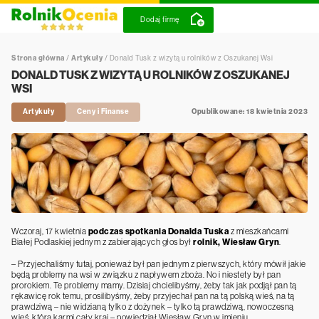
Dodaj firmę
Strona główna
/
Artykuły
/
Donald Tusk z wizytą u rolników z Oszukanej Wsi
DONALD TUSK Z WIZYTĄ U ROLNIKÓW Z OSZUKANEJ
WSI
Artykuły
Ceny i Finanse
Opublikowane: 18 kwietnia 2023
Wczoraj, 17 kwietnia
podczas spotkania Donalda Tuska
z mieszkańcami
Białej Podlaskiej jednym z zabierających głos był
rolnik, Wiesław Gryn
.
– Przyjechaliśmy tutaj, ponieważ był pan jednym z pierwszych, który mówił jakie
będą problemy na wsi w związku z napływem zboża. No i niestety był pan
prorokiem. Te problemy mamy. Dzisiaj chcielibyśmy, żeby tak jak podjął pan tą
rękawicę rok temu, prosilibyśmy, żeby przyjechał pan na tą polską wieś, na tą
prawdziwą – nie widzianą tylko z dożynek – tylko tą prawdziwą, nowoczesną
wieś, która karmi cały kraj – powiedział Wiesław Gryn w imieniu