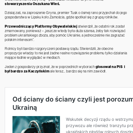
stowarzyszenia Oszukana Wieś.
Dzisiaj zaś, na zaproszenie Gryna, premier Tusk o ósmej rano przyjechał do jego
gospodarstwa w Lipsku koło Zamościa, gdzie spotkał się z grupą rolników.
Przewodniczący Platformy Obywatelskiej
stwierdził, że ostatni rok został
zmarnowany, ponieważ – „jeszcze wtedy była duża szansa, żeby tak rozwiązać
problem ukraińskiego zboża, aby pomóc Ukrainie, a jednocześnie nie zagrażać
polskim interesom”.
Rolnicy byli bardzo rozgoryczeni postawą rządu. Stwierdzili, że obecne
propozycje władzy to nie jest żadne realne rozwiązanie problemu tylko działania
mające ładnie wyglądać w mediach.
Jeden z gospodarzy przyznał, że w poprzednich wyborach
głosował na PiS i
był bardzo za Kaczyńskim
ale teraz… bardzo się na nim zawiódł.