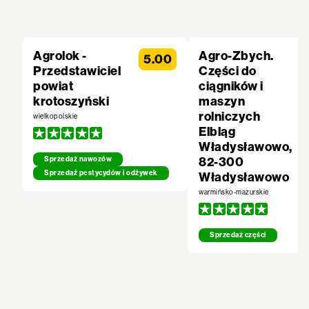
Agrolok -
Agro-Zbych.
5.00
Przedstawiciel
Części do
powiat
ciągników i
krotoszyński
maszyn
rolniczych
wielkopolskie
Elbląg
Władysławowo,
82-300
Sprzedaż nawozów
Sprzedaż pestycydów i odżywek
Władysławowo
warmińsko-mazurskie
Sprzedaż części