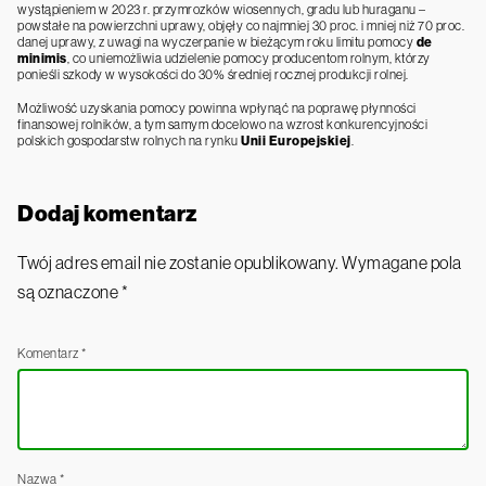
wystąpieniem w 2023 r. przymrozków wiosennych, gradu lub huraganu –
powstałe na powierzchni uprawy, objęły co najmniej 30 proc. i mniej niż 70 proc.
danej uprawy, z uwagi na wyczerpanie w bieżącym roku limitu pomocy
de
minimis
, co uniemożliwia udzielenie pomocy producentom rolnym, którzy
ponieśli szkody w wysokości do 30% średniej rocznej produkcji rolnej.
Możliwość uzyskania pomocy powinna wpłynąć na poprawę płynności
finansowej rolników, a tym samym docelowo na wzrost konkurencyjności
polskich gospodarstw rolnych na rynku
Unii Europejskiej
.
Dodaj komentarz
Twój adres email nie zostanie opublikowany.
Wymagane pola
są oznaczone
*
Komentarz
*
Nazwa
*