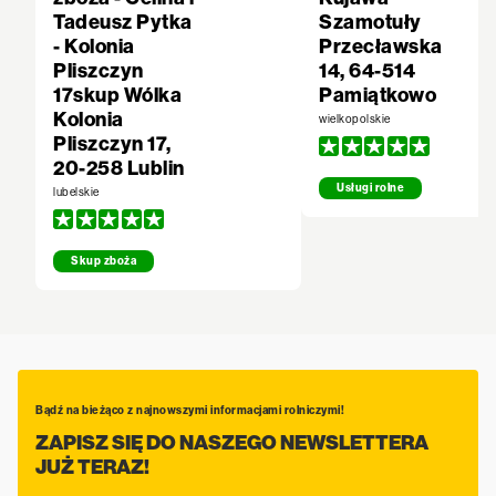
Tadeusz Pytka
Szamotuły
- Kolonia
Przecławska
Pliszczyn
14, 64-514
17skup Wólka
Pamiątkowo
Kolonia
wielkopolskie
Pliszczyn 17,
20-258 Lublin
Usługi rolne
lubelskie
Skup zboża
Bądź na bieżąco z najnowszymi informacjami rolniczymi!
ZAPISZ SIĘ DO NASZEGO NEWSLETTERA
JUŻ TERAZ!