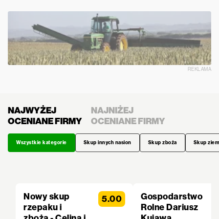
REKLAMA
NAJWYŻEJ
NAJNIŻEJ
OCENIANE FIRMY
OCENIANE FIRMY
Wszystkie kategorie
Skup innych nasion
Skup zboża
Skup zie
Nowy skup
Gospodarstwo
5.00
rzepaku i
Rolne Dariusz
zboża - Celina i
Kujawa