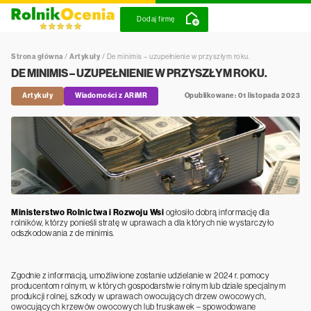
Dodaj firmę
Strona główna
/
Artykuły
/
De minimis – uzupełnienie w przyszłym roku.
DE MINIMIS – UZUPEŁNIENIE W PRZYSZŁYM ROKU.
Artykuły
Wiadomości z ARiMR
Opublikowane: 01 listopada 2023
Ministerstwo Rolnictwa i Rozwoju Wsi
ogłosiło dobrą informację dla
rolników, którzy ponieśli stratę w uprawach a dla których nie wystarczyło
odszkodowania z de minimis.
Zgodnie z informacją, umożliwione zostanie udzielanie w 2024 r. pomocy
producentom rolnym, w których gospodarstwie rolnym lub dziale specjalnym
produkcji rolnej, szkody w uprawach owocujących drzew owocowych,
owocujących krzewów owocowych lub truskawek – spowodowane