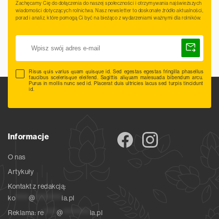
Zachęcamy Cię do dołączenia do naszej społeczności i otrzymywania najświeższych
wiadomości dotyczących rolnictwa. Nasz newsletter to doskonałe źródło aktualności,
porad i analiz, które pomogą Ci być na bieżąco z wydarzeniami ważnymi dla rolników.
Risus quis varius quam quisque id. Sed egestas egestas fringilla phasellus
faucibus scelerisque eleifend. Sagittis aliquam malesuada bibendum arcu.
Purus in mollis nunc sed id. Placerat duis ultricies lacus sed turpis tincidunt
id.
Informacje
O nas
Artykuły
Kontakt z redakcją:
ko
*****
@
**********
ia.pl
Reklama:
re
*****
@
**********
ia.pl