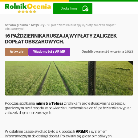
Dodaj firmę
Strona główna
/
Artykuły
/
16 października ruszają wypłaty zaliczek dopłat
obszarowych.
16 PAŹDZIERNIKA RUSZAJĄ WYPŁATY ZALICZEK
DOPŁAT OBSZAROWYCH.
Artykuły
Wiadomości z ARiMR
Opublikowane: 26 września 2023
Podczas spotkania
ministra Telusa
z rolnikami protestującymi na przejściu
granicznym, szef resortu zapowiedział uruchomienie od 16 października wypłat
zaliczek dopłat obszarowych.
W ostatnim czasie słychać było o kłopotach
ARiMR
z systemem
informatycznym do obsługi dopłat. Pojawiały się głosy o możliwych