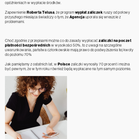
opóźnieniach w wypłacie środków.
Zapewnienie
Roberta Telusa
, że program
wypłat zaliczek
ruszy od połowy
przyszłego miesiąca świadczy o tym, że
Agencja
uporała się wreszcie z
problemami.
Choć zgodnie z przepisami można co do zasady wypłacać
zaliczki na poczet
płatności bezpośrednich
w wysokości 50%, to z uwagi na szczególne
uwarunkowania, państwa członkowskie mają prawo do podwyższenia tej kwoty
do poziomu 70%
Jak pamiętamy z ostatnich lat, w
Polsce
zaliczki wynosiły 70 procent i można
być pewnym, że w tym roku również będą wypłacane na tym samym poziomie.