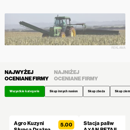
REKLAMA
NAJWYŻEJ
NAJNIŻEJ
OCENIANE FIRMY
OCENIANE FIRMY
Wszystkie kategorie
Skup innych nasion
Skup zboża
Skup zie
Agro Kuzyni
Stacja paliw
5.00
Słupca Drążna
AXAN RETAIL