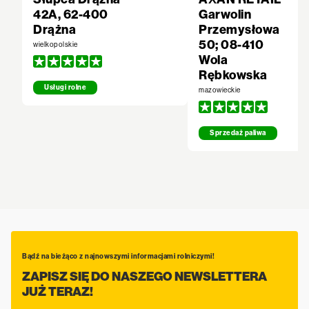
42A, 62-400
Garwolin
Drążna
Przemysłowa
50; 08-410
wielkopolskie
Wola
Rębkowska
Usługi rolne
mazowieckie
Sprzedaż paliwa
Bądź na bieżąco z najnowszymi informacjami rolniczymi!
ZAPISZ SIĘ DO NASZEGO NEWSLETTERA
JUŻ TERAZ!