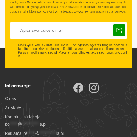
Zachęcamy Cię do dołączenia do naszej społeczności i otrzymywania najświeższych
wiadomości dotyczących rolnictwa. Nasz newsletter to doskonałe źródło aktualności,
porad i analiz, które pomogą Ci być na bieżąco z wydarzeniami ważnymi dla rolników.
Risus quis varius quam quisque id. Sed egestas egestas fringilla phasellus
faucibus scelerisque eleifend. Sagittis aliquam malesuada bibendum arcu.
Purus in mollis nunc sed id. Placerat duis ultricies lacus sed turpis tincidunt
id.
Informacje
O nas
Artykuły
Kontakt z redakcją:
ko
*****
@
**********
ia.pl
Reklama:
re
*****
@
**********
ia.pl