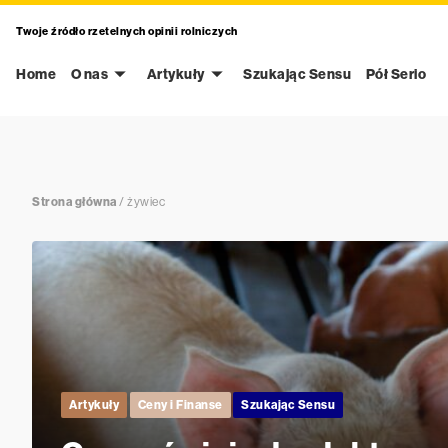
Twoje źródło rzetelnych opinii rolniczych
Home
O nas
Artykuły
Szukając Sensu
Pół Serio
Strona główna
/
żywiec
Artykuły
Ceny i Finanse
Szukając Sensu