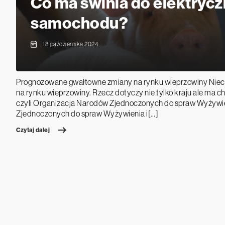
Co ma świnia do elektryc
samochodu?
18 października 2024
Prognozowane gwałtowne zmiany na rynku wieprzowiny Nieci
na rynku wieprzowiny. Rzecz dotyczy nie tylko kraju ale ma c
czyli Organizacja Narodów Zjednoczonych do spraw Wyżywie
Zjednoczonych do spraw Wyżywienia i[…]
Czytaj dalej