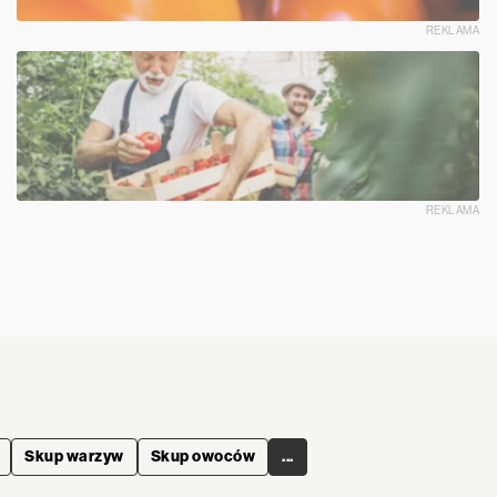
REKLAMA
REKLAMA
Skup warzyw
Skup owoców
...