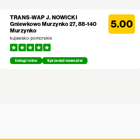
TRANS-WAP J. NOWICKI
5.00
Gniewkowo Murzynko 27, 88-140
Murzynko
kujawsko-pomorskie
Usługi rolne
Sprzedaż nawozów