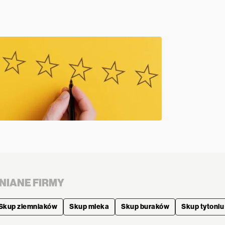
NIANE FIRMY
Skup ziemniaków
Skup mleka
Skup buraków
Skup tytoniu