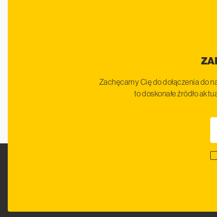
ZA
Zachęcamy Cię do dołączenia do na
to doskonałe źródło aktua