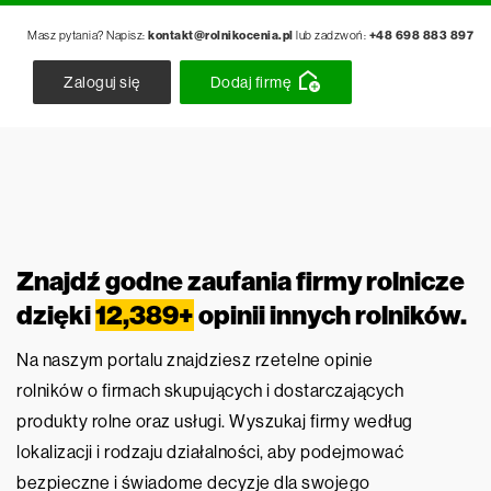
Masz pytania? Napisz:
kontakt@rolnikocenia.pl
lub zadzwoń:
+48 698 883 897
Zaloguj się
Dodaj firmę
Znajdź godne zaufania firmy rolnicze
dzięki
12,389+
opinii innych rolników.
Na naszym portalu znajdziesz rzetelne opinie
rolników o firmach skupujących i dostarczających
produkty rolne oraz usługi. Wyszukaj firmy według
lokalizacji i rodzaju działalności, aby podejmować
bezpieczne i świadome decyzje dla swojego