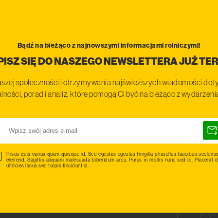
Bądź na bieżąco z najnowszymi informacjami rolniczymi!
PISZ SIĘ DO NASZEGO NEWSLETTERA JUŻ TER
szej społeczności i otrzymywania najświeższych wiadomości doty
lności, porad i analiz, które pomogą Ci być na bieżąco z wydarzen
Risus quis varius quam quisque id. Sed egestas egestas fringilla phasellus faucibus sceleris
eleifend. Sagittis aliquam malesuada bibendum arcu. Purus in mollis nunc sed id. Placerat d
ultricies lacus sed turpis tincidunt id.