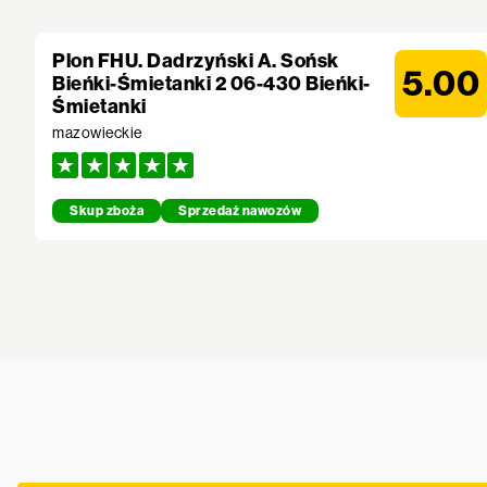
Plon FHU. Dadrzyński A. Sońsk
5.00
Bieńki-Śmietanki 2 06-430 Bieńki-
Śmietanki
mazowieckie
Skup zboża
Sprzedaż nawozów