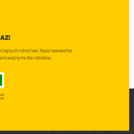
AZ!
czących rolnictwa. Nasz newsletter
iami ważnymi dla rolników.
que
uis