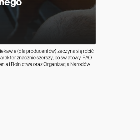
znego
ekawie (dla producentów) zaczyna się robić
harakter znacznie szerszy, bo światowy. FAO
nia i Rolnictwa oraz Organizacja Narodów