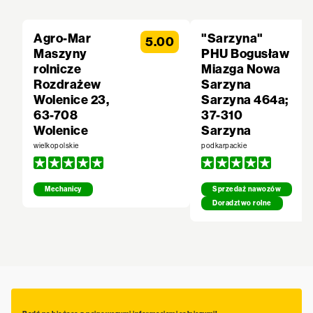
Agro-Mar
"Sarzyna"
5.00
Maszyny
PHU Bogusław
rolnicze
Miazga Nowa
Rozdrażew
Sarzyna
Wolenice 23,
Sarzyna 464a;
63-708
37-310
Wolenice
Sarzyna
wielkopolskie
podkarpackie
Mechanicy
Sprzedaż nawozów
Doradztwo rolne