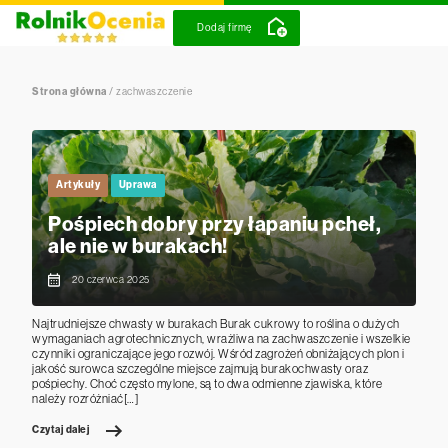
Dodaj firmę
Strona główna
/
zachwaszczenie
Artykuły
Uprawa
Pośpiech dobry przy łapaniu pcheł,
ale nie w burakach!
20 czerwca 2025
Najtrudniejsze chwasty w burakach Burak cukrowy to roślina o dużych
wymaganiach agrotechnicznych, wrażliwa na zachwaszczenie i wszelkie
czynniki ograniczające jego rozwój. Wśród zagrożeń obniżających plon i
jakość surowca szczególne miejsce zajmują burakochwasty oraz
pośpiechy. Choć często mylone, są to dwa odmienne zjawiska, które
należy rozróżniać[…]
Czytaj dalej