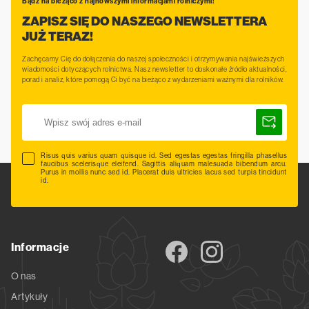
Bądź na bieżąco z najnowszymi informacjami rolniczymi!
ZAPISZ SIĘ DO NASZEGO NEWSLETTERA
JUŻ TERAZ!
Zachęcamy Cię do dołączenia do naszej społeczności i otrzymywania najświeższych
wiadomości dotyczących rolnictwa. Nasz newsletter to doskonałe źródło aktualności,
porad i analiz, które pomogą Ci być na bieżąco z wydarzeniami ważnymi dla rolników.
Risus quis varius quam quisque id. Sed egestas egestas fringilla phasellus
faucibus scelerisque eleifend. Sagittis aliquam malesuada bibendum arcu.
Purus in mollis nunc sed id. Placerat duis ultricies lacus sed turpis tincidunt
id.
Informacje
O nas
Artykuły