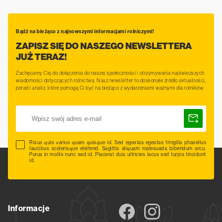
Bądź na bieżąco z najnowszymi informacjami rolniczymi!
ZAPISZ SIĘ DO NASZEGO NEWSLETTERA
JUŻ TERAZ!
Zachęcamy Cię do dołączenia do naszej społeczności i otrzymywania najświeższych
wiadomości dotyczących rolnictwa. Nasz newsletter to doskonałe źródło aktualności,
porad i analiz, które pomogą Ci być na bieżąco z wydarzeniami ważnymi dla rolników.
Risus quis varius quam quisque id. Sed egestas egestas fringilla phasellus
faucibus scelerisque eleifend. Sagittis aliquam malesuada bibendum arcu.
Purus in mollis nunc sed id. Placerat duis ultricies lacus sed turpis tincidunt
id.
Informacje