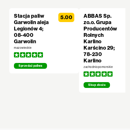
Stacja paliw
ABBAS Sp.
5.00
Garwolin aleja
zo.o. Grupa
Legionów 4;
Producentów
08-400
Rolnych
Garwolin
Karlino
Karścino 29;
mazowieckie
78-230
Karlino
Sprzedaż paliwa
zachodniopomorskie
Skup zboża