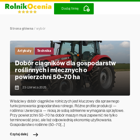
Dodaj firmę
Strona główna
/
wybór
Artykuły
Technika
Dobór ciągników dla gospodarstw
roślinnych i mlecznych o
powierzchni 50–70 ha
23 czerwca 2025
Właściwy dobór ciągników rolniczych jest kluczowy dla sprawnego
funkcjonowania gospodarstwa rolnego. Różne profile produkcji —
roślinna i zwierzęca — niosą ze sobą odmienne wymagania sprzętowe.
Przy powierzchni 50–70 ha dobór maszyn musi zapewnić nie tylko
terminowość prac, ale też odpowiednią ekonomię użytkowania.
Gospodarstwo roślinne (50–70[…]
Czytaj dalej