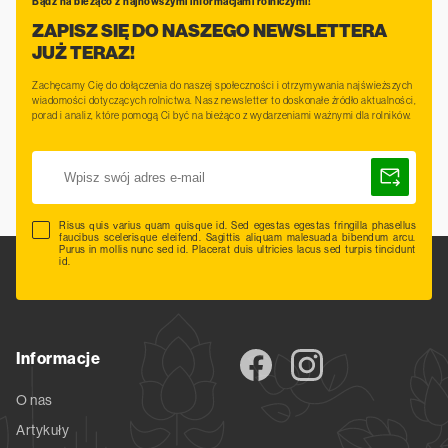
Bądź na bieżąco z najnowszymi informacjami rolniczymi!
ZAPISZ SIĘ DO NASZEGO NEWSLETTERA
JUŻ TERAZ!
Zachęcamy Cię do dołączenia do naszej społeczności i otrzymywania najświeższych
wiadomości dotyczących rolnictwa. Nasz newsletter to doskonałe źródło aktualności,
porad i analiz, które pomogą Ci być na bieżąco z wydarzeniami ważnymi dla rolników.
Risus quis varius quam quisque id. Sed egestas egestas fringilla phasellus
faucibus scelerisque eleifend. Sagittis aliquam malesuada bibendum arcu.
Purus in mollis nunc sed id. Placerat duis ultricies lacus sed turpis tincidunt
id.
Informacje
O nas
Artykuły