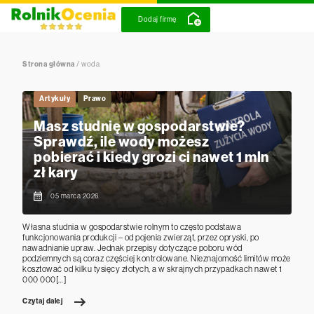
Dodaj firmę
Strona główna
/
woda
Artykuły
Prawo
Masz studnię w gospodarstwie?
Sprawdź, ile wody możesz
pobierać i kiedy grozi ci nawet 1 mln
zł kary
05 marca 2026
Własna studnia w gospodarstwie rolnym to często podstawa
funkcjonowania produkcji – od pojenia zwierząt, przez opryski, po
nawadnianie upraw. Jednak przepisy dotyczące poboru wód
podziemnych są coraz częściej kontrolowane. Nieznajomość limitów może
kosztować od kilku tysięcy złotych, a w skrajnych przypadkach nawet 1
000 000[…]
Czytaj dalej