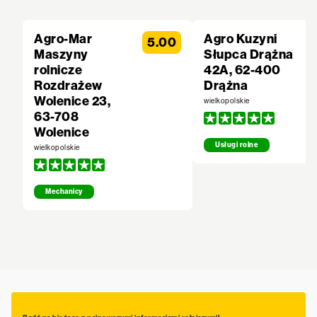
Agro-Mar
Agro Kuzyni
5.00
Maszyny
Słupca Drążna
rolnicze
42A, 62-400
Rozdrażew
Drążna
Wolenice 23,
wielkopolskie
63-708
Wolenice
Usługi rolne
wielkopolskie
Mechanicy