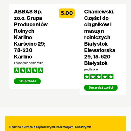
ABBAS Sp.
Chaniewski.
5.00
zo.o. Grupa
Części do
Producentów
ciągników i
Rolnych
maszyn
Karlino
rolniczych
Karścino 29;
Białystok
78-230
Elewatorska
Karlino
29, 15-620
Białystok
zachodniopomorskie
podlaskie
Skup zboża
Sprzedaż części
Bądź na bieżąco z najnowszymi informacjami rolniczymi!