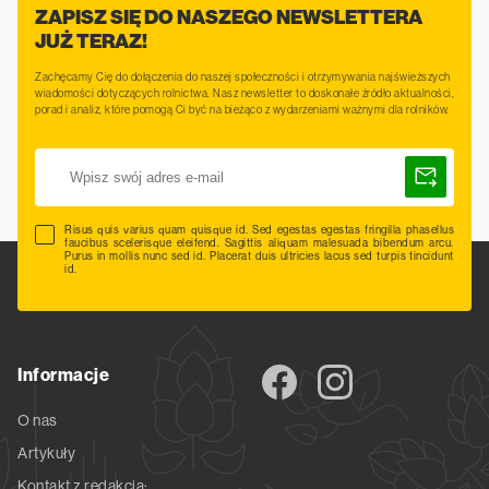
ZAPISZ SIĘ DO NASZEGO NEWSLETTERA
JUŻ TERAZ!
Zachęcamy Cię do dołączenia do naszej społeczności i otrzymywania najświeższych
wiadomości dotyczących rolnictwa. Nasz newsletter to doskonałe źródło aktualności,
porad i analiz, które pomogą Ci być na bieżąco z wydarzeniami ważnymi dla rolników.
Risus quis varius quam quisque id. Sed egestas egestas fringilla phasellus
faucibus scelerisque eleifend. Sagittis aliquam malesuada bibendum arcu.
Purus in mollis nunc sed id. Placerat duis ultricies lacus sed turpis tincidunt
id.
Informacje
O nas
Artykuły
Kontakt z redakcją: