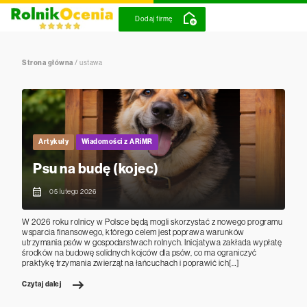
Dodaj firmę
Strona główna
/
ustawa
Artykuły
Wiadomości z ARiMR
Psu na budę (kojec)
05 lutego 2026
W 2026 roku rolnicy w Polsce będą mogli skorzystać z nowego programu
wsparcia finansowego, którego celem jest poprawa warunków
utrzymania psów w gospodarstwach rolnych. Inicjatywa zakłada wypłatę
środków na budowę solidnych kojców dla psów, co ma ograniczyć
praktykę trzymania zwierząt na łańcuchach i poprawić ich[…]
Czytaj dalej