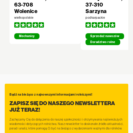
63-708
37-310
Wolenice
Sarzyna
wielkopolskie
podkarpackie
Mechanicy
Sprzedaż nawozów
Doradztwo rolne
Bądź na bieżąco z najnowszymi informacjami rolniczymi!
ZAPISZ SIĘ DO NASZEGO NEWSLETTERA
JUŻ TERAZ!
Zachęcamy Cię do dołączenia do naszej społeczności i otrzymywania najświeższych
wiadomości dotyczących rolnictwa. Nasz newsletter to doskonałe źródło aktualności,
porad i analiz, które pomogą Ci być na bieżąco z wydarzeniami ważnymi dla rolników.