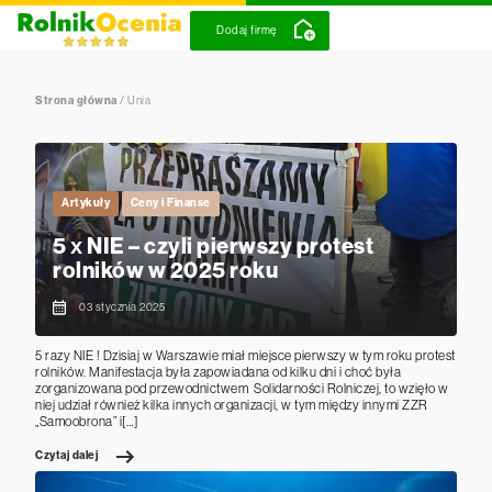
Dodaj firmę
Strona główna
/
Unia
Artykuły
Ceny i Finanse
5 x NIE – czyli pierwszy protest
rolników w 2025 roku
03 stycznia 2025
5 razy NIE ! Dzisiaj w Warszawie miał miejsce pierwszy w tym roku protest
rolników. Manifestacja była zapowiadana od kilku dni i choć była
zorganizowana pod przewodnictwem Solidarności Rolniczej, to wzięło w
niej udział również kilka innych organizacji, w tym między innymi ZZR
„Samoobrona” i[…]
Czytaj dalej