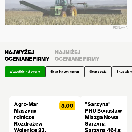
REKLAMA
NAJWYŻEJ
NAJNIŻEJ
OCENIANE FIRMY
OCENIANE FIRMY
Wszystkie kategorie
Skup innych nasion
Skup zboża
Skup zie
Agro-Mar
"Sarzyna"
5.00
Maszyny
PHU Bogusław
rolnicze
Miazga Nowa
Rozdrażew
Sarzyna
Wolenice 23,
Sarzyna 464a;