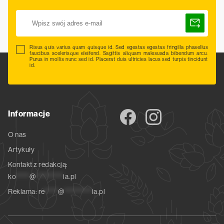
Risus quis varius quam quisque id. Sed egestas egestas fringilla phasellus
faucibus scelerisque eleifend. Sagittis aliquam malesuada bibendum arcu.
Purus in mollis nunc sed id. Placerat duis ultricies lacus sed turpis tincidunt
id.
Informacje
O nas
Artykuły
Kontakt z redakcją:
ko
*****
@
**********
ia.pl
Reklama:
re
*****
@
**********
ia.pl