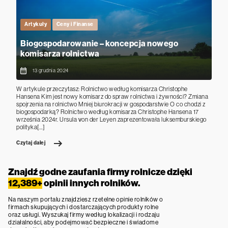
Artykuły
Ceny i Finanse
Biogospodarowanie – koncepcja nowego
komisarza rolnictwa
13 grudnia 2024
W artykule przeczytasz: Rolnictwo według komisarza Christophe
Hansena Kim jest nowy komisarz do spraw rolnictwa i żywności? Zmiana
spojrzenia na rolnictwo Mniej biurokracji w gospodarstwie O co chodzi z
biogospodarką? Rolnictwo według komisarza Christophe Hansena 17
września 2024r. Ursula von der Leyen zaprezentowała luksemburskiego
polityka[…]
Czytaj dalej
Znajdź godne zaufania firmy rolnicze dzięki
12,389+
opinii innych rolników.
Na naszym portalu znajdziesz rzetelne opinie rolników o
firmach skupujących i dostarczających produkty rolne
oraz usługi. Wyszukaj firmy według lokalizacji i rodzaju
działalności, aby podejmować bezpieczne i świadome