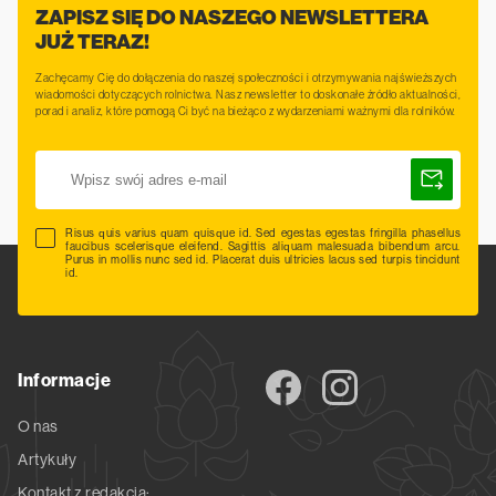
ZAPISZ SIĘ DO NASZEGO NEWSLETTERA
JUŻ TERAZ!
Zachęcamy Cię do dołączenia do naszej społeczności i otrzymywania najświeższych
wiadomości dotyczących rolnictwa. Nasz newsletter to doskonałe źródło aktualności,
porad i analiz, które pomogą Ci być na bieżąco z wydarzeniami ważnymi dla rolników.
Risus quis varius quam quisque id. Sed egestas egestas fringilla phasellus
faucibus scelerisque eleifend. Sagittis aliquam malesuada bibendum arcu.
Purus in mollis nunc sed id. Placerat duis ultricies lacus sed turpis tincidunt
id.
Informacje
O nas
Artykuły
Kontakt z redakcją: