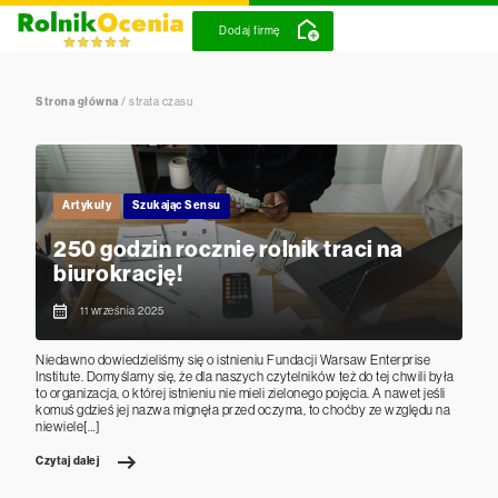
Dodaj firmę
Strona główna
/
strata czasu
Artykuły
Szukając Sensu
250 godzin rocznie rolnik traci na
biurokrację!
11 września 2025
Niedawno dowiedzieliśmy się o istnieniu Fundacji Warsaw Enterprise
Institute. Domyślamy się, że dla naszych czytelników też do tej chwili była
to organizacja, o której istnieniu nie mieli zielonego pojęcia. A nawet jeśli
komuś gdzieś jej nazwa mignęła przed oczyma, to choćby ze względu na
niewiele[…]
Czytaj dalej