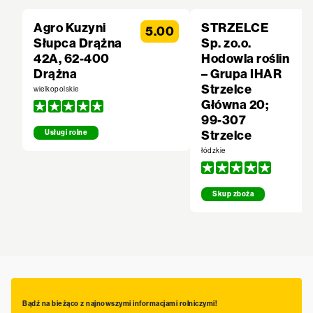
Agro Kuzyni
STRZELCE
5.00
Słupca Drążna
Sp. zo.o.
42A, 62-400
Hodowla roślin
Drążna
– Grupa IHAR
Strzelce
wielkopolskie
Główna 20;
99-307
Strzelce
Usługi rolne
łódzkie
Skup zboża
Bądź na bieżąco z najnowszymi informacjami rolniczymi!