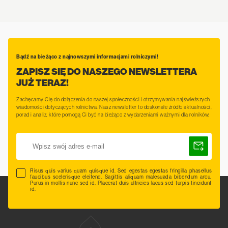
Bądź na bieżąco z najnowszymi informacjami rolniczymi!
ZAPISZ SIĘ DO NASZEGO NEWSLETTERA
JUŻ TERAZ!
Zachęcamy Cię do dołączenia do naszej społeczności i otrzymywania najświeższych
wiadomości dotyczących rolnictwa. Nasz newsletter to doskonałe źródło aktualności,
porad i analiz, które pomogą Ci być na bieżąco z wydarzeniami ważnymi dla rolników.
Risus quis varius quam quisque id. Sed egestas egestas fringilla phasellus
faucibus scelerisque eleifend. Sagittis aliquam malesuada bibendum arcu.
Purus in mollis nunc sed id. Placerat duis ultricies lacus sed turpis tincidunt
id.