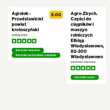
Agrolok -
Agro-Zbych.
5.00
Przedstawiciel
Części do
powiat
ciągników i
krotoszyński
maszyn
rolniczych
wielkopolskie
Elbląg
Władysławowo,
82-300
Sprzedaż nawozów
Sprzedaż pestycydów i odżywek
Władysławowo
warmińsko-mazurskie
Sprzedaż części