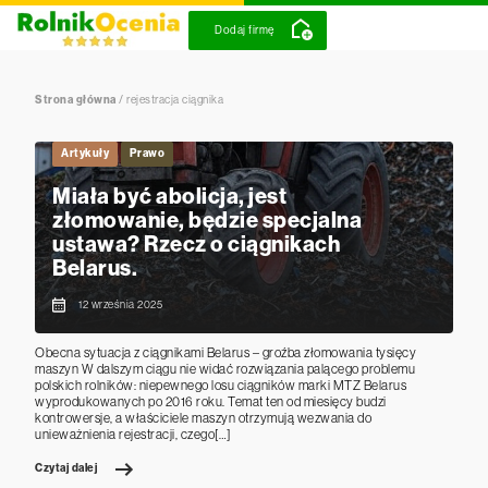
Dodaj firmę
Strona główna
/
rejestracja ciągnika
Artykuły
Prawo
Miała być abolicja, jest
złomowanie, będzie specjalna
ustawa? Rzecz o ciągnikach
Belarus.
12 września 2025
Obecna sytuacja z ciągnikami Belarus – groźba złomowania tysięcy
maszyn W dalszym ciągu nie widać rozwiązania palącego problemu
polskich rolników: niepewnego losu ciągników marki MTZ Belarus
wyprodukowanych po 2016 roku. Temat ten od miesięcy budzi
kontrowersje, a właściciele maszyn otrzymują wezwania do
unieważnienia rejestracji, czego[…]
Czytaj dalej