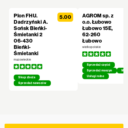
Plon FHU.
AGROM sp. z
5.00
Dadrzyński A.
o.o. Łubowo
Sońsk Bieńki-
Łubowo 15E,
Śmietanki 2
62-260
06-430
Łubowo
Bieńki-
wielkopolskie
Śmietanki
mazowieckie
Sprzedaż części
Sprzedaż maszyn
Mech
Usługi rolne
Skup zboża
Sprzedaż nawozów