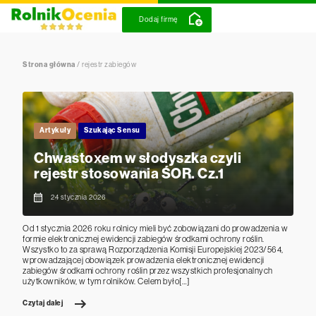
Dodaj firmę
Strona główna
/
rejestr zabiegów
Artykuły
Szukając Sensu
Chwastoxem w słodyszka czyli
rejestr stosowania ŚOR. Cz.1
24 stycznia 2026
Od 1 stycznia 2026 roku rolnicy mieli być zobowiązani do prowadzenia w
formie elektronicznej ewidencji zabiegów środkami ochrony roślin.
Wszystko to za sprawą Rozporządzenia Komisji Europejskiej 2023/564,
wprowadzającej obowiązek prowadzenia elektronicznej ewidencji
zabiegów środkami ochrony roślin przez wszystkich profesjonalnych
użytkowników, w tym rolników. Celem było[…]
Czytaj dalej