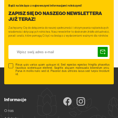
Bądź na bieżąco z najnowszymi informacjami rolniczymi!
ZAPISZ SIĘ DO NASZEGO NEWSLETTERA
JUŻ TERAZ!
Zachęcamy Cię do dołączenia do naszej społeczności i otrzymywania najświeższych
wiadomości dotyczących rolnictwa. Nasz newsletter to doskonałe źródło aktualności,
porad i analiz, które pomogą Ci być na bieżąco z wydarzeniami ważnymi dla rolników.
Risus quis varius quam quisque id. Sed egestas egestas fringilla phasellus
faucibus scelerisque eleifend. Sagittis aliquam malesuada bibendum arcu.
Purus in mollis nunc sed id. Placerat duis ultricies lacus sed turpis tincidunt
id.
Informacje
O nas