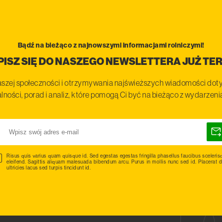
Bądź na bieżąco z najnowszymi informacjami rolniczymi!
PISZ SIĘ DO NASZEGO NEWSLETTERA JUŻ TER
szej społeczności i otrzymywania najświeższych wiadomości doty
lności, porad i analiz, które pomogą Ci być na bieżąco z wydarzen
Risus quis varius quam quisque id. Sed egestas egestas fringilla phasellus faucibus sceleris
eleifend. Sagittis aliquam malesuada bibendum arcu. Purus in mollis nunc sed id. Placerat d
ultricies lacus sed turpis tincidunt id.