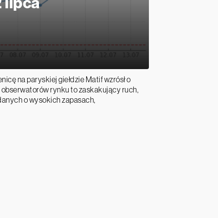
 lipca
enicę na paryskiej giełdzie Matif wzrósł o
u obserwatorów rynku to zaskakujący ruch,
 danych o wysokich zapasach,