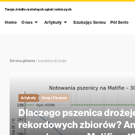
Twoje źródło rzetelnych opinii rolniczych
Home
O nas
Artykuły
Szukając Sensu
Pół Serio
Strona główna
/
pszenica drożeje
Artykuły
Ceny i Finanse
Dlaczego pszenica droże
rekordowych zbiorów? An