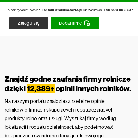
Masz pytania? Napisz:
kontakt@rolnikocenia.pl
lub zadzwoń:
+48 698 883 897
Zaloguj się
Dodaj firmę
Znajdź godne zaufania firmy rolnicze
dzięki
12,389+
opinii innych rolników.
Na naszym portalu znajdziesz rzetelne opinie
rolników o firmach skupujących i dostarczających
produkty rolne oraz usługi. Wyszukaj firmy według
lokalizacji i rodzaju działalności, aby podejmować
bezpieczne i świadome decyzje dla swojego