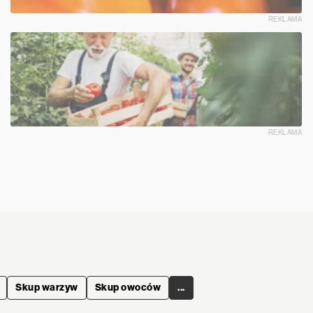
REKLAMA
REKLAMA
Skup warzyw
Skup owoców
...