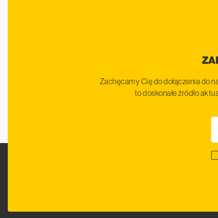
ZA
Zachęcamy Cię do dołączenia do na
to doskonałe źródło aktua