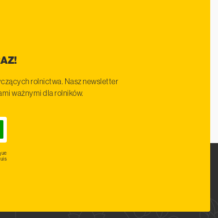
AZ!
czących rolnictwa. Nasz newsletter
iami ważnymi dla rolników.
que
uis