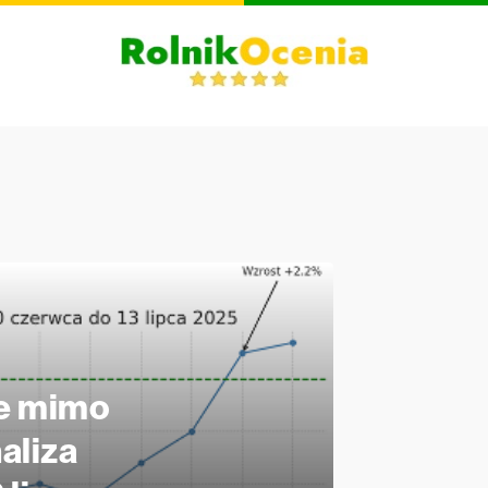
je mimo
aliza