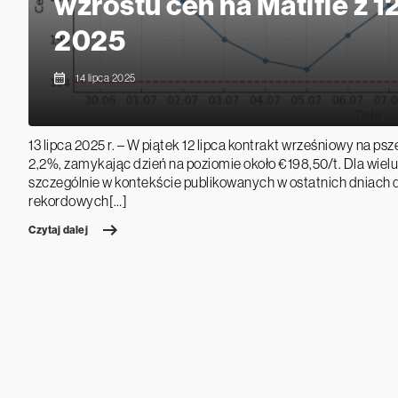
wzrostu cen na Matifie z 12
2025
14 lipca 2025
13 lipca 2025 r. – W piątek 12 lipca kontrakt wrześniowy na psz
2,2%, zamykając dzień na poziomie około €198,50/t. Dla wiel
szczególnie w kontekście publikowanych w ostatnich dniach
rekordowych[…]
Czytaj dalej