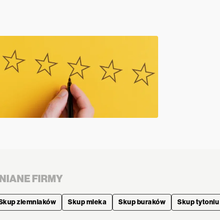
NIANE FIRMY
Skup ziemniaków
Skup mleka
Skup buraków
Skup tytoniu