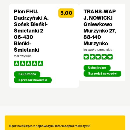
Plon FHU.
TRANS-WAP
5.00
Dadrzyński A.
J. NOWICKI
Sońsk Bieńki-
Gniewkowo
Śmietanki 2
Murzynko 27,
06-430
88-140
Bieńki-
Murzynko
Śmietanki
kujawsko-pomorskie
mazowieckie
Usługi rolne
Sprzedaż nawozów
Skup zboża
Sprzedaż nawozów
Bądź na bieżąco z najnowszymi informacjami rolniczymi!