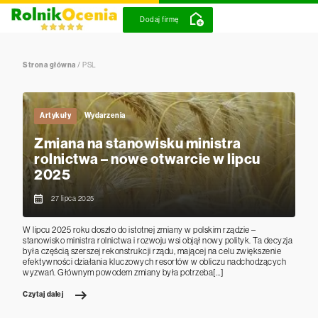
Dodaj firmę
Strona główna
/
PSL
Artykuły
Wydarzenia
Zmiana na stanowisku ministra
rolnictwa – nowe otwarcie w lipcu
2025
27 lipca 2025
W lipcu 2025 roku doszło do istotnej zmiany w polskim rządzie –
stanowisko ministra rolnictwa i rozwoju wsi objął nowy polityk. Ta decyzja
była częścią szerszej rekonstrukcji rządu, mającej na celu zwiększenie
efektywności działania kluczowych resortów w obliczu nadchodzących
wyzwań. Głównym powodem zmiany była potrzeba[…]
Czytaj dalej