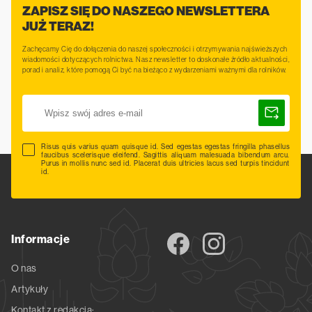
ZAPISZ SIĘ DO NASZEGO NEWSLETTERA
JUŻ TERAZ!
Zachęcamy Cię do dołączenia do naszej społeczności i otrzymywania najświeższych
wiadomości dotyczących rolnictwa. Nasz newsletter to doskonałe źródło aktualności,
porad i analiz, które pomogą Ci być na bieżąco z wydarzeniami ważnymi dla rolników.
Risus quis varius quam quisque id. Sed egestas egestas fringilla phasellus
faucibus scelerisque eleifend. Sagittis aliquam malesuada bibendum arcu.
Purus in mollis nunc sed id. Placerat duis ultricies lacus sed turpis tincidunt
id.
Informacje
O nas
Artykuły
Kontakt z redakcją: