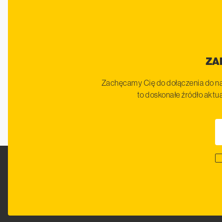
ZA
Zachęcamy Cię do dołączenia do na
to doskonałe źródło aktua