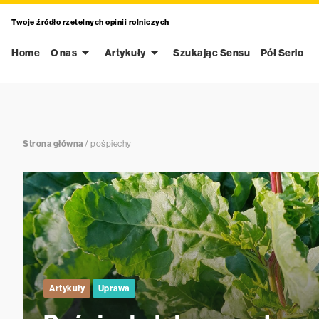
Twoje źródło rzetelnych opinii rolniczych
Home
O nas
Artykuły
Szukając Sensu
Pół Serio
Strona główna
/
pośpiechy
Artykuły
Uprawa