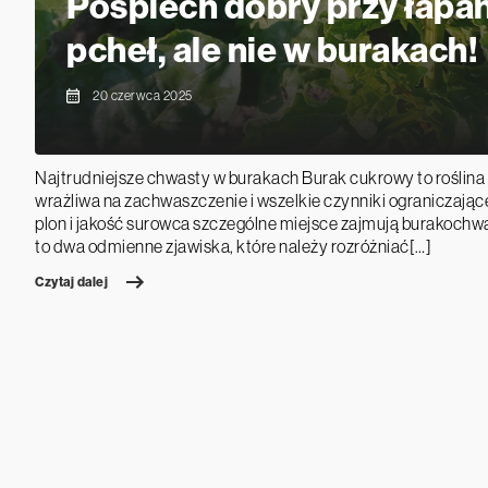
Pośpiech dobry przy łapa
pcheł, ale nie w burakach!
20 czerwca 2025
Najtrudniejsze chwasty w burakach Burak cukrowy to roślin
wrażliwa na zachwaszczenie i wszelkie czynniki ograniczając
plon i jakość surowca szczególne miejsce zajmują burakochw
to dwa odmienne zjawiska, które należy rozróżniać[…]
Czytaj dalej