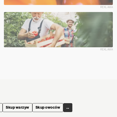
REKLAMA
REKLAMA
Skup warzyw
Skup owoców
...