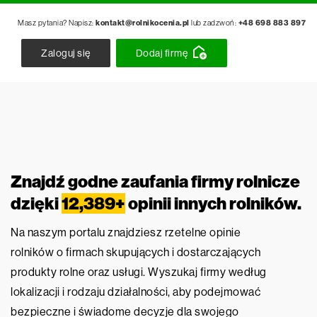
Masz pytania? Napisz:
kontakt@rolnikocenia.pl
lub zadzwoń:
+48 698 883 897
Zaloguj się
Dodaj firmę
Znajdź godne zaufania firmy rolnicze
dzięki
12,389+
opinii innych rolników.
Na naszym portalu znajdziesz rzetelne opinie
rolników o firmach skupujących i dostarczających
produkty rolne oraz usługi. Wyszukaj firmy według
lokalizacji i rodzaju działalności, aby podejmować
bezpieczne i świadome decyzje dla swojego