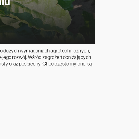
niu
a o dużych wymaganiach agrotechnicznych,
e jego rozwój. Wśród zagrożeń obniżających
asty oraz pośpiechy. Choć często mylone, są