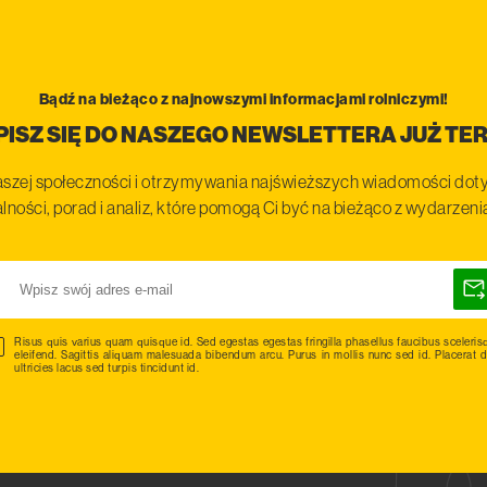
Bądź na bieżąco z najnowszymi informacjami rolniczymi!
PISZ SIĘ DO NASZEGO NEWSLETTERA JUŻ TER
szej społeczności i otrzymywania najświeższych wiadomości doty
lności, porad i analiz, które pomogą Ci być na bieżąco z wydarzen
Risus quis varius quam quisque id. Sed egestas egestas fringilla phasellus faucibus sceleris
eleifend. Sagittis aliquam malesuada bibendum arcu. Purus in mollis nunc sed id. Placerat d
ultricies lacus sed turpis tincidunt id.