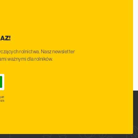
AZ!
czących rolnictwa. Nasz newsletter
iami ważnymi dla rolników.
que
uis