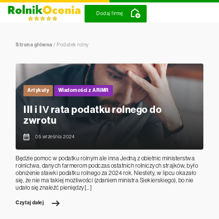
Dodaj firmę
Strona główna
/
Podatek rolny
Artykuły
Wiadomości z ARiMR
III i IV rata podatku rolnego do
zwrotu
05 września 2024
Będzie pomoc w podatku rolnym ale inna Jedną z obietnic ministerstwa
rolnictwa, danych farmerom podczas ostatnich rolniczych strajków, było
obniżenie stawki podatku rolnego za 2024 rok. Niestety, w lipcu okazało
się, że nie ma takiej możliwości (zdaniem ministra Siekierskiego), bo nie
udało się znaleźć pieniędzy[…]
Czytaj dalej