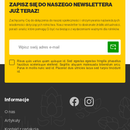
ZAPISZ SIĘ DO NASZEGO NEWSLETTERA
JUŻ TERAZ!
Zachęcamy Cię do dołączenia do naszej społeczności i otrzymywania najświeższych
wiadomości dotyczących rolnictwa. Nasz newsletter to doskonałe źródło aktualności,
porad i analiz, które pomogą Ci być na bieżąco z wydarzeniami ważnymi dla rolników.
Risus quis varius quam quisque id. Sed egestas egestas fringilla phasellus
faucibus scelerisque eleifend. Sagittis aliquam malesuada bibendum arcu.
Purus in mollis nunc sed id. Placerat duis ultricies lacus sed turpis tincidunt
id.
Informacje
O nas
Artykuły
Kontakt z redakcją: