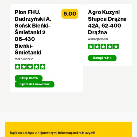
Plon FHU.
Agro Kuzyni
5.00
Dadrzyński A.
Słupca Drążna
Sońsk Bieńki-
42A, 62-400
Śmietanki 2
Drążna
06-430
wielkopolskie
Bieńki-
Śmietanki
Usługi rolne
mazowieckie
Skup zboża
Sprzedaż nawozów
Bądź na bieżąco z najnowszymi informacjami rolniczymi!