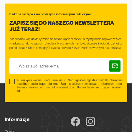
Bądź na bieżąco z najnowszymi informacjami rolniczymi!
ZAPISZ SIĘ DO NASZEGO NEWSLETTERA
JUŻ TERAZ!
Zachęcamy Cię do dołączenia do naszej społeczności i otrzymywania najświeższych
wiadomości dotyczących rolnictwa. Nasz newsletter to doskonałe źródło aktualności,
porad i analiz, które pomogą Ci być na bieżąco z wydarzeniami ważnymi dla rolników.
Risus quis varius quam quisque id. Sed egestas egestas fringilla phasellus
faucibus scelerisque eleifend. Sagittis aliquam malesuada bibendum arcu.
Purus in mollis nunc sed id. Placerat duis ultricies lacus sed turpis tincidunt
id.
Informacje
O nas