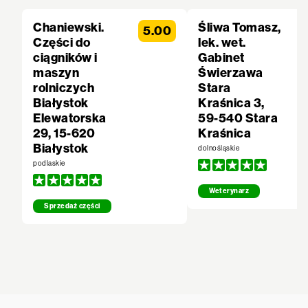
Chaniewski.
Śliwa Tomasz,
5.00
Części do
lek. wet.
ciągników i
Gabinet
maszyn
Świerzawa
rolniczych
Stara
Białystok
Kraśnica 3,
Elewatorska
59-540 Stara
29, 15-620
Kraśnica
Białystok
dolnośląskie
podlaskie
Weterynarz
Sprzedaż części