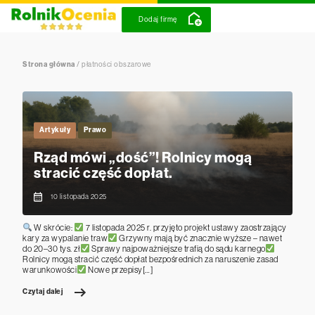
Dodaj firmę
Strona główna
/
płatności obszarowe
Artykuły
Prawo
Rząd mówi „dość”! Rolnicy mogą
stracić część dopłat.
10 listopada 2025
W skrócie:
7 listopada 2025 r. przyjęto projekt ustawy zaostrzający
kary za wypalanie traw
Grzywny mają być znacznie wyższe – nawet
do 20–30 tys. zł
Sprawy najpoważniejsze trafią do sądu karnego
Rolnicy mogą stracić część dopłat bezpośrednich za naruszenie zasad
warunkowości
Nowe przepisy[…]
Czytaj dalej