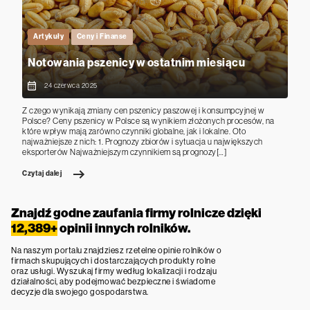
Artykuły
Ceny i Finanse
Notowania pszenicy w ostatnim miesiącu
24 czerwca 2025
Z czego wynikają zmiany cen pszenicy paszowej i konsumpcyjnej w
Polsce? Ceny pszenicy w Polsce są wynikiem złożonych procesów, na
które wpływ mają zarówno czynniki globalne, jak i lokalne. Oto
najważniejsze z nich: 1. Prognozy zbiorów i sytuacja u największych
eksporterów Najważniejszym czynnikiem są prognozy[…]
Czytaj dalej
Znajdź godne zaufania firmy rolnicze dzięki
12,389+
opinii innych rolników.
Na naszym portalu znajdziesz rzetelne opinie rolników o
firmach skupujących i dostarczających produkty rolne
oraz usługi. Wyszukaj firmy według lokalizacji i rodzaju
działalności, aby podejmować bezpieczne i świadome
decyzje dla swojego gospodarstwa.