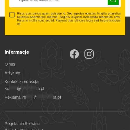
Risus quis varius quam quisque id. Sed egestas egestas fringilla phasellus
faucibus scelerisque eleifend. Sagittis aliquam malesuada bibendum arcu.
Purus in mollis nunc sed id. Placerat duis ultricies lacus sed turpis tincidunt
id.
Informacje
O nas
Artykuły
Kontakt z redakcją:
ko
*****
@
**********
ia.pl
Reklama:
re
*****
@
**********
ia.pl
Regulamin Serwisu