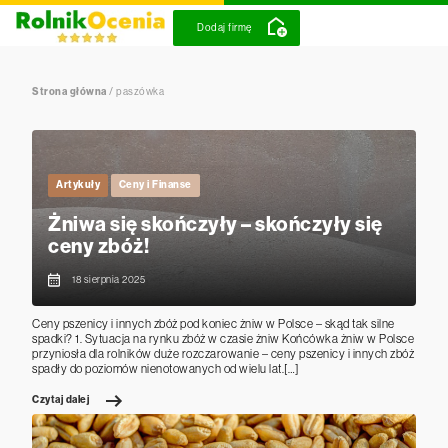
Dodaj firmę
Strona główna
/
paszówka
Artykuły
Ceny i Finanse
Żniwa się skończyły – skończyły się
ceny zbóż!
18 sierpnia 2025
Ceny pszenicy i innych zbóż pod koniec żniw w Polsce – skąd tak silne
spadki? 1. Sytuacja na rynku zbóż w czasie żniw Końcówka żniw w Polsce
przyniosła dla rolników duże rozczarowanie – ceny pszenicy i innych zbóż
spadły do poziomów nienotowanych od wielu lat.[…]
Czytaj dalej