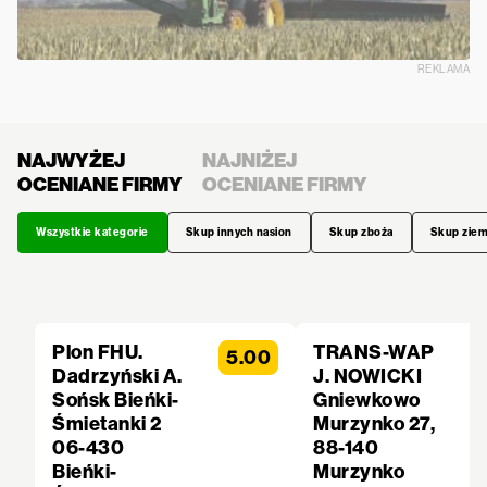
REKLAMA
NAJWYŻEJ
NAJNIŻEJ
OCENIANE FIRMY
OCENIANE FIRMY
Wszystkie kategorie
Skup innych nasion
Skup zboża
Skup zie
Plon FHU.
TRANS-WAP
5.00
Dadrzyński A.
J. NOWICKI
Sońsk Bieńki-
Gniewkowo
Śmietanki 2
Murzynko 27,
06-430
88-140
Bieńki-
Murzynko