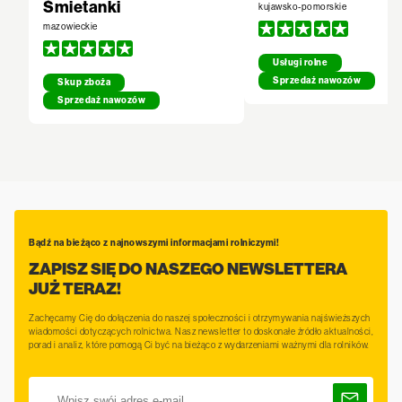
Śmietanki
kujawsko-pomorskie
mazowieckie
Usługi rolne
Sprzedaż nawozów
Skup zboża
Sprzedaż nawozów
Bądź na bieżąco z najnowszymi informacjami rolniczymi!
ZAPISZ SIĘ DO NASZEGO NEWSLETTERA
JUŻ TERAZ!
Zachęcamy Cię do dołączenia do naszej społeczności i otrzymywania najświeższych
wiadomości dotyczących rolnictwa. Nasz newsletter to doskonałe źródło aktualności,
porad i analiz, które pomogą Ci być na bieżąco z wydarzeniami ważnymi dla rolników.