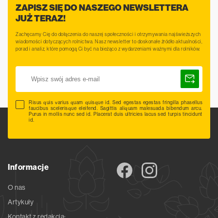
ZAPISZ SIĘ DO NASZEGO NEWSLETTERA
JUŻ TERAZ!
Zachęcamy Cię do dołączenia do naszej społeczności i otrzymywania najświeższych
wiadomości dotyczących rolnictwa. Nasz newsletter to doskonałe źródło aktualności,
porad i analiz, które pomogą Ci być na bieżąco z wydarzeniami ważnymi dla rolników.
Risus quis varius quam quisque id. Sed egestas egestas fringilla phasellus
faucibus scelerisque eleifend. Sagittis aliquam malesuada bibendum arcu.
Purus in mollis nunc sed id. Placerat duis ultricies lacus sed turpis tincidunt
id.
Informacje
O nas
Artykuły
Kontakt z redakcją: