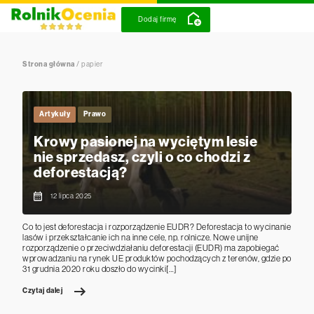
Dodaj firmę
Strona główna
/
papier
Artykuły
Prawo
Krowy pasionej na wyciętym lesie
nie sprzedasz, czyli o co chodzi z
deforestacją?
12 lipca 2025
Co to jest deforestacja i rozporządzenie EUDR? Deforestacja to wycinanie
lasów i przekształcanie ich na inne cele, np. rolnicze. Nowe unijne
rozporządzenie o przeciwdziałaniu deforestacji (EUDR) ma zapobiegać
wprowadzaniu na rynek UE produktów pochodzących z terenów, gdzie po
31 grudnia 2020 roku doszło do wycinki[…]
Czytaj dalej