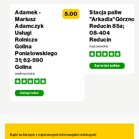
Adamek -
Stacja paliw
5.00
Mariusz
"Arkadia"Górzno
Adamczyk
Reducin 85a;
Usługi
08-404
Rolnicze
Reducin
Golina
mazowieckie
Poniatowskiego
31; 62-590
Golina
Sprzedaż paliwa
wielkopolskie
Usługi rolne
Bądź na bieżąco z najnowszymi informacjami rolniczymi!