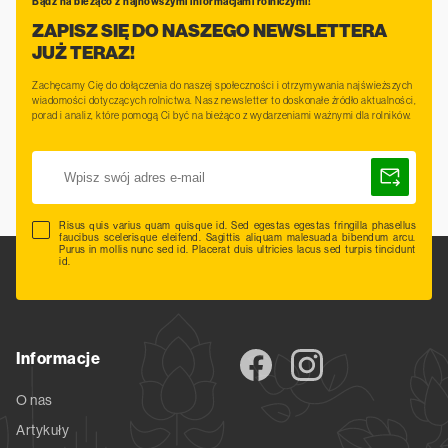
Bądź na bieżąco z najnowszymi informacjami rolniczymi!
ZAPISZ SIĘ DO NASZEGO NEWSLETTERA
JUŻ TERAZ!
Zachęcamy Cię do dołączenia do naszej społeczności i otrzymywania najświeższych
wiadomości dotyczących rolnictwa. Nasz newsletter to doskonałe źródło aktualności,
porad i analiz, które pomogą Ci być na bieżąco z wydarzeniami ważnymi dla rolników.
Risus quis varius quam quisque id. Sed egestas egestas fringilla phasellus
faucibus scelerisque eleifend. Sagittis aliquam malesuada bibendum arcu.
Purus in mollis nunc sed id. Placerat duis ultricies lacus sed turpis tincidunt
id.
Informacje
O nas
Artykuły