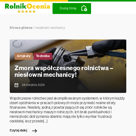
Dodaj firmę
Strona główna
/
niesłlowni mechanicy
Artykuły
Technika
Zmora współczesnego rolnictwa –
niesłowni mechanicy!
28 sierpnia 2025
Współczesne rolnictwo jest skomplikowanym systemem, w którym każdy
dzień opóźnienia w pracach polowych może przynieść realne straty
finansowe. Niestety, jedną z powtarzających się zmór rolników są
niesłowni mechanicy maszyn rolniczych. Ich brak punktualności i
niemożność dotrzymania obietnic mają nie tylko wymiar frustracji
osobistej, lecz przede[…]
Czytaj dalej