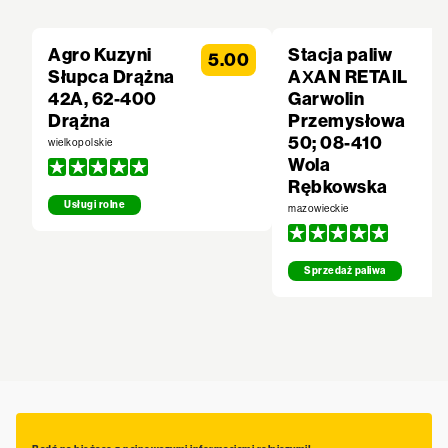
Agro Kuzyni
Stacja paliw
5.00
Słupca Drążna
AXAN RETAIL
42A, 62-400
Garwolin
Drążna
Przemysłowa
50; 08-410
wielkopolskie
Wola
Rębkowska
Usługi rolne
mazowieckie
Sprzedaż paliwa