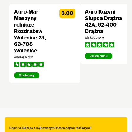
Agro-Mar
Agro Kuzyni
5.00
Maszyny
Słupca Drążna
rolnicze
42A, 62-400
Rozdrażew
Drążna
Wolenice 23,
wielkopolskie
63-708
Wolenice
Usługi rolne
wielkopolskie
Mechanicy
Bądź na bieżąco z najnowszymi informacjami rolniczymi!