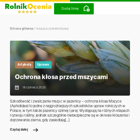
Dodaj firmę
Strona główna
/
mszyca czeremchowa
Artykuły
Uprawa
Ochrona kłosa przed mszycami
18 czerwca 2025
Szkodliwość i zwalczanie mszyc w pszenicy – ochrona kłosa Mszyce
(Aphididae) to jedne z najgroźniejszych szkodników upraw rolniczych w
Polsce, w tym także pszenicy ozimej i jarej. Występują na różnych etapach
rozwoju rośliny, jednak szczególnie niebezpieczne są w okresie kłoszenia i
dojrzewania ziarna, gdy zasiedlają[…]
Czytaj dalej