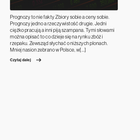
Prognozy to nie fakty Zbiory sobie a ceny sobie.
Prognozy jedno a rzeczywistość drugie. Jedni
ciężko pracują a inni piją szampana. Tymi słowami
można opisać to co dzieje się na rynku zbóż i
rzepaku. Zewsząd słychać o niższych plonach.
Mniej nasion zebrano w Polsce, w[…]
Czytaj dalej