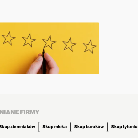
NIANE FIRMY
Skup ziemniaków
Skup mleka
Skup buraków
Skup tytoniu