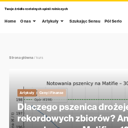
Twoje źródło rzetelnych opinii rolniczych
Home
O nas
Artykuły
Szukając Sensu
Pół Serio
Strona główna
/
kurs
Artykuły
Ceny i Finanse
Dlaczego pszenica droże
rekordowych zbiorów? An