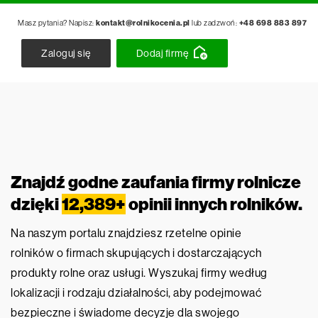
Masz pytania? Napisz:
kontakt@rolnikocenia.pl
lub zadzwoń:
+48 698 883 897
Zaloguj się
Dodaj firmę
Znajdź godne zaufania firmy rolnicze
dzięki
12,389+
opinii innych rolników.
Na naszym portalu znajdziesz rzetelne opinie
rolników o firmach skupujących i dostarczających
produkty rolne oraz usługi. Wyszukaj firmy według
lokalizacji i rodzaju działalności, aby podejmować
bezpieczne i świadome decyzje dla swojego