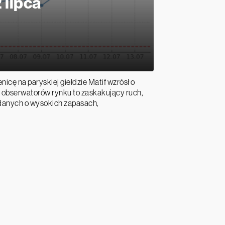
 lipca
enicę na paryskiej giełdzie Matif wzrósł o
u obserwatorów rynku to zaskakujący ruch,
 danych o wysokich zapasach,