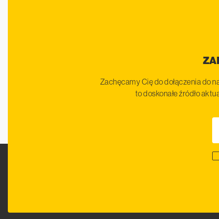
ZA
Zachęcamy Cię do dołączenia do na
to doskonałe źródło aktua