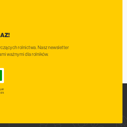
AZ!
czących rolnictwa. Nasz newsletter
iami ważnymi dla rolników.
que
uis