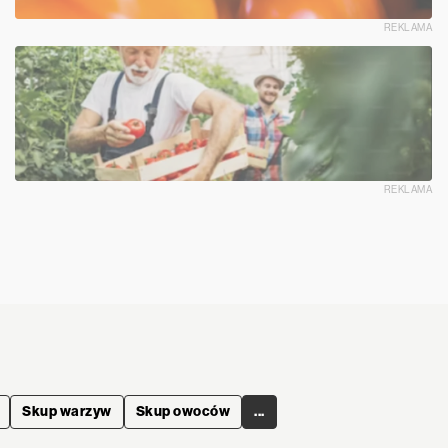
REKLAMA
REKLAMA
Skup warzyw
Skup owoców
...