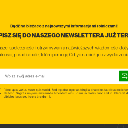
Bądź na bieżąco z najnowszymi informacjami rolniczymi!
PISZ SIĘ DO NASZEGO NEWSLETTERA JUŻ TER
szej społeczności i otrzymywania najświeższych wiadomości doty
lności, porad i analiz, które pomogą Ci być na bieżąco z wydarzen
Risus quis varius quam quisque id. Sed egestas egestas fringilla phasellus faucibus sceleris
eleifend. Sagittis aliquam malesuada bibendum arcu. Purus in mollis nunc sed id. Placerat d
ultricies lacus sed turpis tincidunt id.