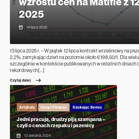
wzrostu cen na Matifie z 12
2025
14 lipca 2025
13 lipca 2025 r. – W piątek 12 lipca kontrakt wrześniowy na psz
2,2%, zamykając dzień na poziomie około €198,50/t. Dla wiel
szczególnie w kontekście publikowanych w ostatnich dniach
rekordowych[…]
Czytaj dalej
Artykuły
Ceny i Finanse
Szukając Sensu
Jedni pracują, drudzy piją szampana –
czyli o cenach rzepaku i pszenicy
10 sierpnia 2024