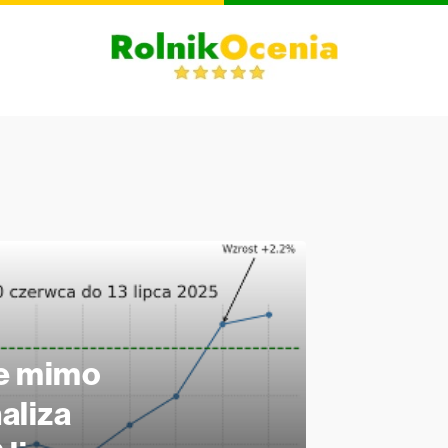
je mimo
aliza