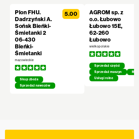
Plon FHU.
AGROM sp. z
5.00
Dadrzyński A.
o.o. Łubowo
Sońsk Bieńki-
Łubowo 15E,
Śmietanki 2
62-260
06-430
Łubowo
Bieńki-
wielkopolskie
Śmietanki
mazowieckie
Sprzedaż części
Sprzedaż maszyn
Mech
Usługi rolne
Skup zboża
Sprzedaż nawozów