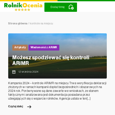
Dodaj firmę
Strona główna
/
kontrole na miejscu
Artykuły
Wiadomości z ARiMR
Możesz spodziewać się kontroli
ARiMR
12 września 2024
Kampania 2024 – kontrole ARiMR na miejscu Trwa weryfikacja deklaracji
złożonych w ramach kampanii dopłat bezpośrednich i obszarowych na
2024 rok. Porównywane są dane zawarte we wnioskach, ze stanem
faktycznym i analizowana jest dokumentacja posiadana przez
ubiegających się o wsparcie rolników. Agencja ustala w ten[…]
Czytaj dalej