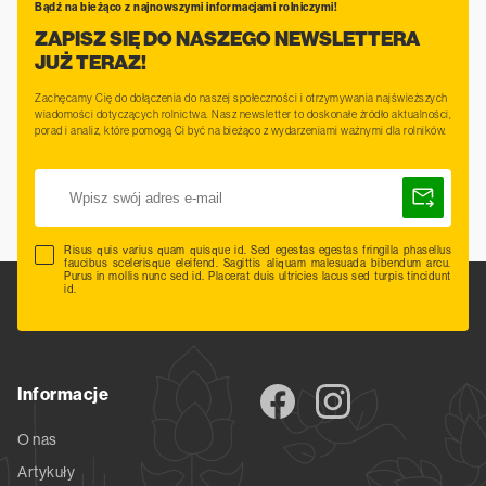
Bądź na bieżąco z najnowszymi informacjami rolniczymi!
ZAPISZ SIĘ DO NASZEGO NEWSLETTERA
JUŻ TERAZ!
Zachęcamy Cię do dołączenia do naszej społeczności i otrzymywania najświeższych
wiadomości dotyczących rolnictwa. Nasz newsletter to doskonałe źródło aktualności,
porad i analiz, które pomogą Ci być na bieżąco z wydarzeniami ważnymi dla rolników.
Risus quis varius quam quisque id. Sed egestas egestas fringilla phasellus
faucibus scelerisque eleifend. Sagittis aliquam malesuada bibendum arcu.
Purus in mollis nunc sed id. Placerat duis ultricies lacus sed turpis tincidunt
id.
Informacje
O nas
Artykuły