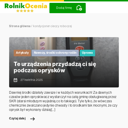
Dodaj firmę
Strona główna
/
kondycjoner cieczy roboczej
Artykuły
Nawozy, środki ochrony roślin
Uprawa
Te urządzenia przydadzą ci się
podczas oprysków
27 kwietnia 2025
Dawniej środki działały zawsze i w każdych warunkach! Za dawnych
czasów jeden opryskiwacz wystarczył na całą gminę obsługiwaną przez
SKR (starsi młodszym wyjaśnią co to takiego). Tyle tylko, że wówczas
chemicznie zwalczano jedynie chwasty i to środkami tak mocnymi, że czy
oprysk był wykonany dzisiaj[…]
Czytaj dalej