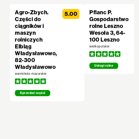
Agro-Zbych.
Pflanc P.
5.00
Części do
Gospodarstwo
ciągników i
rolne Leszno
maszyn
Wesoła 3, 64-
rolniczych
100 Leszno
Elbląg
wielkopolskie
Władysławowo,
82-300
Władysławowo
Usługi rolne
warmińsko-mazurskie
Sprzedaż części