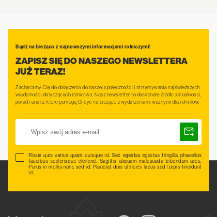
Bądź na bieżąco z najnowszymi informacjami rolniczymi!
ZAPISZ SIĘ DO NASZEGO NEWSLETTERA
JUŻ TERAZ!
Zachęcamy Cię do dołączenia do naszej społeczności i otrzymywania najświeższych
wiadomości dotyczących rolnictwa. Nasz newsletter to doskonałe źródło aktualności,
porad i analiz, które pomogą Ci być na bieżąco z wydarzeniami ważnymi dla rolników.
Risus quis varius quam quisque id. Sed egestas egestas fringilla phasellus
faucibus scelerisque eleifend. Sagittis aliquam malesuada bibendum arcu.
Purus in mollis nunc sed id. Placerat duis ultricies lacus sed turpis tincidunt
id.