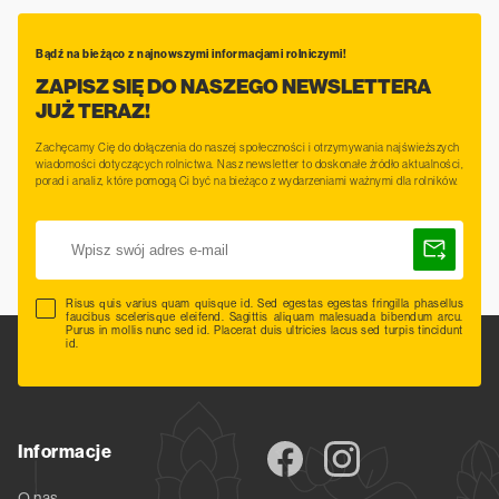
Bądź na bieżąco z najnowszymi informacjami rolniczymi!
ZAPISZ SIĘ DO NASZEGO NEWSLETTERA
JUŻ TERAZ!
Zachęcamy Cię do dołączenia do naszej społeczności i otrzymywania najświeższych
wiadomości dotyczących rolnictwa. Nasz newsletter to doskonałe źródło aktualności,
porad i analiz, które pomogą Ci być na bieżąco z wydarzeniami ważnymi dla rolników.
Risus quis varius quam quisque id. Sed egestas egestas fringilla phasellus
faucibus scelerisque eleifend. Sagittis aliquam malesuada bibendum arcu.
Purus in mollis nunc sed id. Placerat duis ultricies lacus sed turpis tincidunt
id.
Informacje
O nas