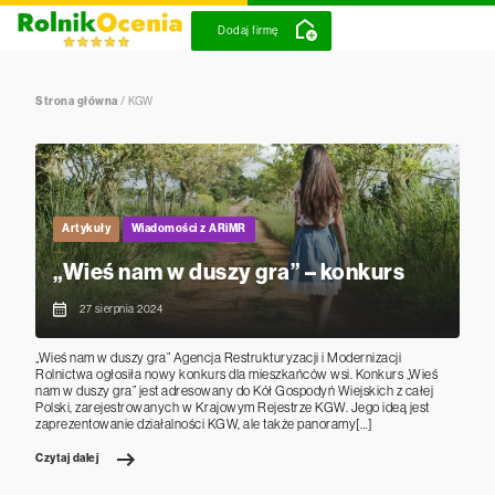
Dodaj firmę
Strona główna
/
KGW
Artykuły
Wiadomości z ARiMR
„Wieś nam w duszy gra” – konkurs
27 sierpnia 2024
„Wieś nam w duszy gra” Agencja Restrukturyzacji i Modernizacji
Rolnictwa ogłosiła nowy konkurs dla mieszkańców wsi. Konkurs „Wieś
nam w duszy gra” jest adresowany do Kół Gospodyń Wiejskich z całej
Polski, zarejestrowanych w Krajowym Rejestrze KGW. Jego ideą jest
zaprezentowanie działalności KGW, ale także panoramy[…]
Czytaj dalej