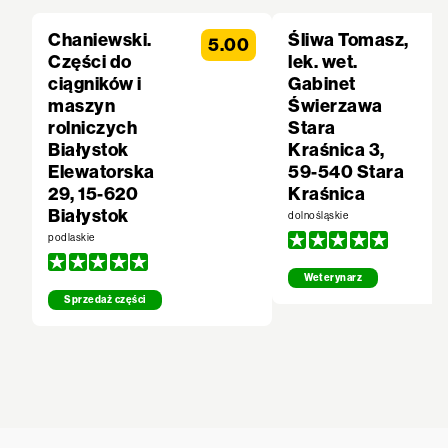
Chaniewski.
Śliwa Tomasz,
5.00
Części do
lek. wet.
ciągników i
Gabinet
maszyn
Świerzawa
rolniczych
Stara
Białystok
Kraśnica 3,
Elewatorska
59-540 Stara
29, 15-620
Kraśnica
Białystok
dolnośląskie
podlaskie
Weterynarz
Sprzedaż części