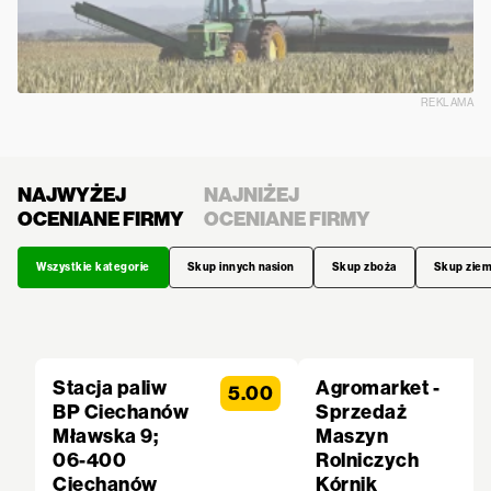
REKLAMA
NAJWYŻEJ
NAJNIŻEJ
OCENIANE FIRMY
OCENIANE FIRMY
Wszystkie kategorie
Skup innych nasion
Skup zboża
Skup zie
Stacja paliw
Agromarket -
5.00
BP Ciechanów
Sprzedaż
Mławska 9;
Maszyn
06-400
Rolniczych
Ciechanów
Kórnik