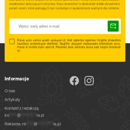
wiadomości dotyczących rolnictwa. Nasz newsletter to doskonałe źródło aktualności,
porad i analiz, które pomogą Ci być na bieżąco z wydarzeniami ważnymi dla rolników.
Risus quis varius quam quisque id. Sed egestas egestas fringilla phasellus
faucibus scelerisque eleifend. Sagittis aliquam malesuada bibendum arcu.
Purus in mollis nunc sed id. Placerat duis ultricies lacus sed turpis tincidunt
id.
Informacje
O nas
Artykuły
Kontakt z redakcją:
ko
*****
@
**********
ia.pl
Reklama:
re
*****
@
**********
ia.pl