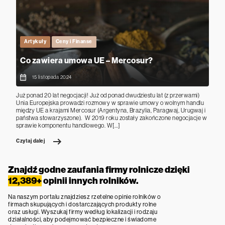
Artykuły
Ceny i Finanse
Co zawiera umowa UE – Mercosur?
15 listopada 2024
Już ponad 20 lat negocjacji! Już od ponad dwudziestu lat (z przerwami)
Unia Europejska prowadzi rozmowy w sprawie umowy o wolnym handlu
między UE a krajami Mercosur (Argentyna, Brazylia, Paragwaj, Urugwaj i
państwa stowarzyszone). W 2019 roku zostały zakończone negocjacje w
sprawie komponentu handlowego. W[…]
Czytaj dalej
Znajdź godne zaufania firmy rolnicze dzięki
12,389+
opinii innych rolników.
Na naszym portalu znajdziesz rzetelne opinie rolników o
firmach skupujących i dostarczających produkty rolne
oraz usługi. Wyszukaj firmy według lokalizacji i rodzaju
działalności, aby podejmować bezpieczne i świadome