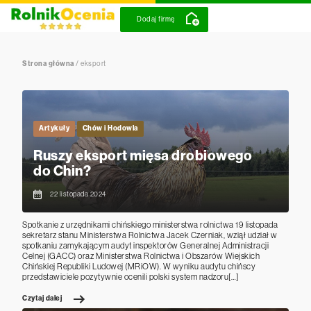
Dodaj firmę
Strona główna
/
eksport
Artykuły
Chów i Hodowla
Ruszy eksport mięsa drobiowego
do Chin?
22 listopada 2024
Spotkanie z urzędnikami chińskiego ministerstwa rolnictwa 19 listopada
sekretarz stanu Ministerstwa Rolnictwa Jacek Czerniak, wziął udział w
spotkaniu zamykającym audyt inspektorów Generalnej Administracji
Celnej (GACC) oraz Ministerstwa Rolnictwa i Obszarów Wiejskich
Chińskiej Republiki Ludowej (MRiOW). W wyniku audytu chińscy
przedstawiciele pozytywnie ocenili polski system nadzoru[…]
Czytaj dalej