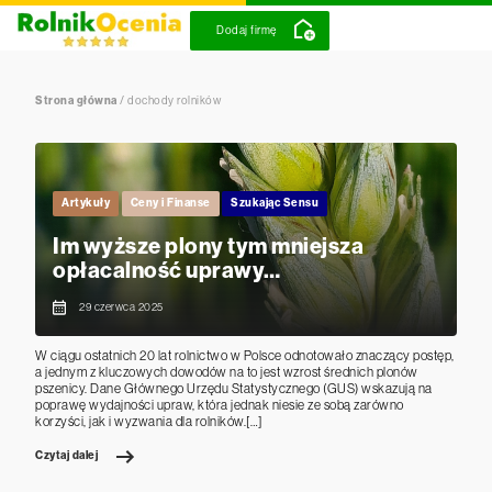
Dodaj firmę
Strona główna
/
dochody rolników
Artykuły
Ceny i Finanse
Szukając Sensu
Im wyższe plony tym mniejsza
opłacalność uprawy…
29 czerwca 2025
W ciągu ostatnich 20 lat rolnictwo w Polsce odnotowało znaczący postęp,
a jednym z kluczowych dowodów na to jest wzrost średnich plonów
pszenicy. Dane Głównego Urzędu Statystycznego (GUS) wskazują na
poprawę wydajności upraw, która jednak niesie ze sobą zarówno
korzyści, jak i wyzwania dla rolników.[…]
Czytaj dalej