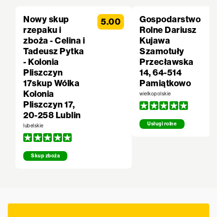
Nowy skup
Gospodarstwo
5.00
rzepaku i
Rolne Dariusz
zboża - Celina i
Kujawa
Tadeusz Pytka
Szamotuły
- Kolonia
Przecławska
Pliszczyn
14, 64-514
17skup Wólka
Pamiątkowo
Kolonia
wielkopolskie
Pliszczyn 17,
20-258 Lublin
Usługi rolne
lubelskie
Skup zboża