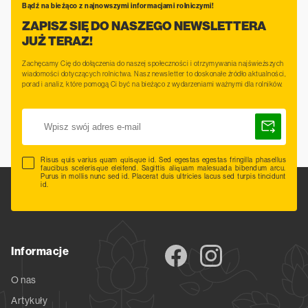
Bądź na bieżąco z najnowszymi informacjami rolniczymi!
ZAPISZ SIĘ DO NASZEGO NEWSLETTERA
JUŻ TERAZ!
Zachęcamy Cię do dołączenia do naszej społeczności i otrzymywania najświeższych
wiadomości dotyczących rolnictwa. Nasz newsletter to doskonałe źródło aktualności,
porad i analiz, które pomogą Ci być na bieżąco z wydarzeniami ważnymi dla rolników.
Risus quis varius quam quisque id. Sed egestas egestas fringilla phasellus
faucibus scelerisque eleifend. Sagittis aliquam malesuada bibendum arcu.
Purus in mollis nunc sed id. Placerat duis ultricies lacus sed turpis tincidunt
id.
Informacje
O nas
Artykuły