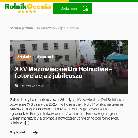
Dodaj firmę
Strona główna
/
Dni Mazowieckiego Rolnictwa
Artykuły
Wydarzenia
XXV Mazowieckie Dni Rolnictwa –
fotorelacja z jubileuszu
13 czerwca 2025
Gdzie, kiedy i co Jubileuszowa, 25. edycja Mazowieckich Dni Rolnictwa
odbyła się 7–8 czerwca 2025 r. w Poświętnem koło Płońska, na terenie
Mazowieckiego Ośrodka Doradztwa Rolniczego. Wydarzenie
zgromadziło tłumy rolników, doradców, firm i rodzin z całego regionu.
Celem imprezy była promocja nowoczesnych technologii rolniczych,
rolnictwa[…]
Czytaj dalej