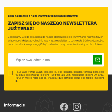
Bądź na bieżąco z najnowszymi informacjami rolniczymi!
ZAPISZ SIĘ DO NASZEGO NEWSLETTERA
JUŻ TERAZ!
Zachęcamy Cię do dołączenia do naszej społeczności i otrzymywania najświeższych
wiadomości dotyczących rolnictwa. Nasz newsletter to doskonałe źródło aktualności,
porad i analiz, które pomogą Ci być na bieżąco z wydarzeniami ważnymi dla rolników.
Risus quis varius quam quisque id. Sed egestas egestas fringilla phasellus
faucibus scelerisque eleifend. Sagittis aliquam malesuada bibendum arcu.
Purus in mollis nunc sed id. Placerat duis ultricies lacus sed turpis tincidunt
id.
Informacje