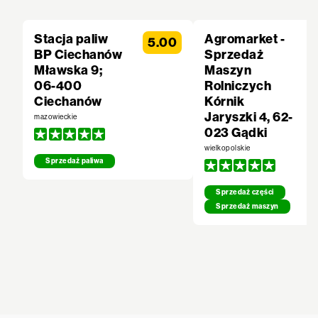
Stacja paliw
Agromarket -
5.00
BP Ciechanów
Sprzedaż
Mławska 9;
Maszyn
06-400
Rolniczych
Ciechanów
Kórnik
Jaryszki 4, 62-
mazowieckie
023 Gądki
wielkopolskie
Sprzedaż paliwa
Sprzedaż części
Sprzedaż maszyn