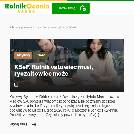
Dodaj firmę
Strona główna
/
czy rolnicy muszą być w KSeF
Artykuły
Prawo
KSeF. Rolnik vatowiec musi,
ryczałtowiec może
Krajowy System e-Faktur tuż, tuż. Dostaliśmy z Instytutu Monitorowania
Mediów S.A. poniższą wiadomość odnoszącą się do zmiany sposobu
wystawiania faktur. Przypomnijmy, największe firmy zmiana będzie
obowiązywać już od 1 lutego 2026 roku, dla pozostałych od 1 kwietnia.
Poniżej rzeczony tekst. Czy rolnicy powinni korzystać z[…]
Czytaj dalej