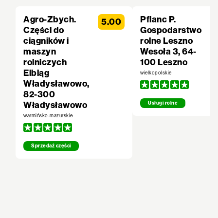
Agro-Zbych.
Pflanc P.
5.00
Części do
Gospodarstwo
ciągników i
rolne Leszno
maszyn
Wesoła 3, 64-
rolniczych
100 Leszno
Elbląg
wielkopolskie
Władysławowo,
82-300
Władysławowo
Usługi rolne
warmińsko-mazurskie
Sprzedaż części