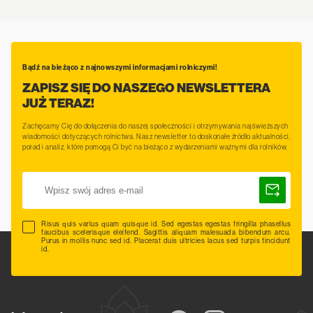
Bądź na bieżąco z najnowszymi informacjami rolniczymi!
ZAPISZ SIĘ DO NASZEGO NEWSLETTERA
JUŻ TERAZ!
Zachęcamy Cię do dołączenia do naszej społeczności i otrzymywania najświeższych
wiadomości dotyczących rolnictwa. Nasz newsletter to doskonałe źródło aktualności,
porad i analiz, które pomogą Ci być na bieżąco z wydarzeniami ważnymi dla rolników.
Risus quis varius quam quisque id. Sed egestas egestas fringilla phasellus
faucibus scelerisque eleifend. Sagittis aliquam malesuada bibendum arcu.
Purus in mollis nunc sed id. Placerat duis ultricies lacus sed turpis tincidunt
id.