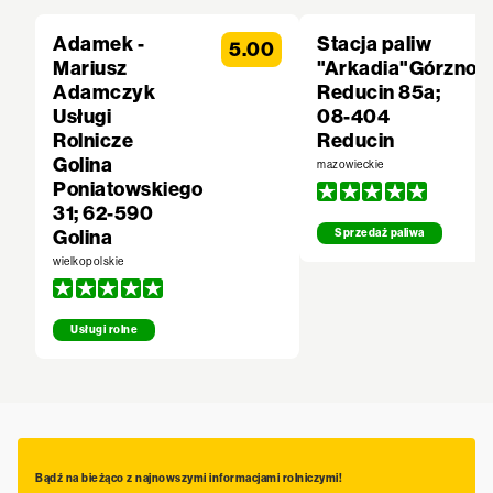
Adamek -
Stacja paliw
5.00
Mariusz
"Arkadia"Górzno
Adamczyk
Reducin 85a;
Usługi
08-404
Rolnicze
Reducin
Golina
mazowieckie
Poniatowskiego
31; 62-590
Golina
Sprzedaż paliwa
wielkopolskie
Usługi rolne
Bądź na bieżąco z najnowszymi informacjami rolniczymi!