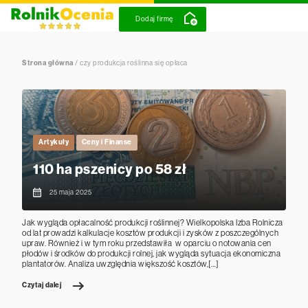
Dodaj firmę
Strona główna
/
czy produkcja roślinna się opłaca
Artykuły
Ceny i Finanse
110 ha pszenicy po 58 zł
25 maja 2025
Jak wygląda opłacalność produkcji roślinnej? Wielkopolska Izba Rolnicza
od lat prowadzi kalkulacje kosztów produkcji i zysków z poszczególnych
upraw. Również i w tym roku przedstawiła w oparciu o notowania cen
płodów i środków do produkcji rolnej, jak wygląda sytuacja ekonomiczna
plantatorów. Analiza uwzględnia większość kosztów,[…]
Czytaj dalej