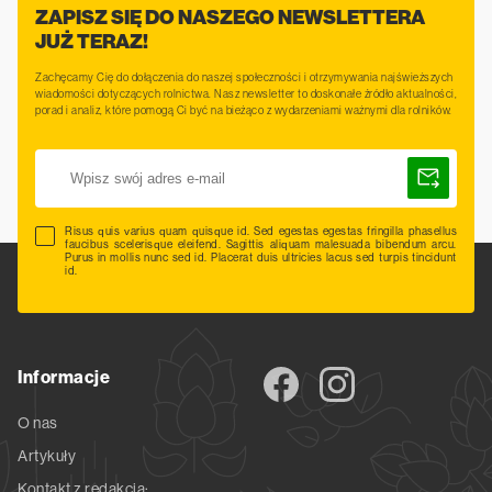
ZAPISZ SIĘ DO NASZEGO NEWSLETTERA
JUŻ TERAZ!
Zachęcamy Cię do dołączenia do naszej społeczności i otrzymywania najświeższych
wiadomości dotyczących rolnictwa. Nasz newsletter to doskonałe źródło aktualności,
porad i analiz, które pomogą Ci być na bieżąco z wydarzeniami ważnymi dla rolników.
Risus quis varius quam quisque id. Sed egestas egestas fringilla phasellus
faucibus scelerisque eleifend. Sagittis aliquam malesuada bibendum arcu.
Purus in mollis nunc sed id. Placerat duis ultricies lacus sed turpis tincidunt
id.
Informacje
O nas
Artykuły
Kontakt z redakcją: