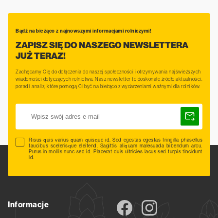
Bądź na bieżąco z najnowszymi informacjami rolniczymi!
ZAPISZ SIĘ DO NASZEGO NEWSLETTERA
JUŻ TERAZ!
Zachęcamy Cię do dołączenia do naszej społeczności i otrzymywania najświeższych
wiadomości dotyczących rolnictwa. Nasz newsletter to doskonałe źródło aktualności,
porad i analiz, które pomogą Ci być na bieżąco z wydarzeniami ważnymi dla rolników.
Risus quis varius quam quisque id. Sed egestas egestas fringilla phasellus
faucibus scelerisque eleifend. Sagittis aliquam malesuada bibendum arcu.
Purus in mollis nunc sed id. Placerat duis ultricies lacus sed turpis tincidunt
id.
Informacje