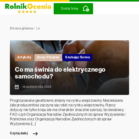
Dodaj firmę
Strona główna
/
cła
Artykuły
Ceny i Finanse
Szukając Sensu
Co ma świnia do elektrycznego
samochodu?
18 października 2024
Prognozowane gwałtowne zmiany na rynku wieprzowiny Nieciekawie
(dla producentów) zaczyna się robić na rynku wieprzowiny. Rzecz
dotyczy nie tylko kraju ale ma charakter znacznie szerszy, bo światowy.
FAO czyli Organizacja Narodów Zjednoczonych do spraw Wyżywienia i
Rolnictwa oraz Organizacja Narodów Zjednoczonych do spraw
Wyżywienia i[…]
Czytaj dalej