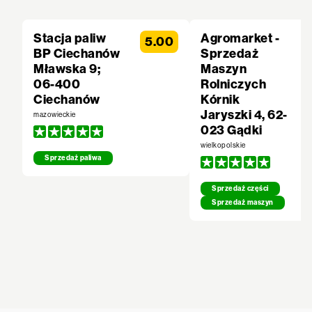
Stacja paliw
Agromarket -
5.00
BP Ciechanów
Sprzedaż
Mławska 9;
Maszyn
06-400
Rolniczych
Ciechanów
Kórnik
Jaryszki 4, 62-
mazowieckie
023 Gądki
wielkopolskie
Sprzedaż paliwa
Sprzedaż części
Sprzedaż maszyn