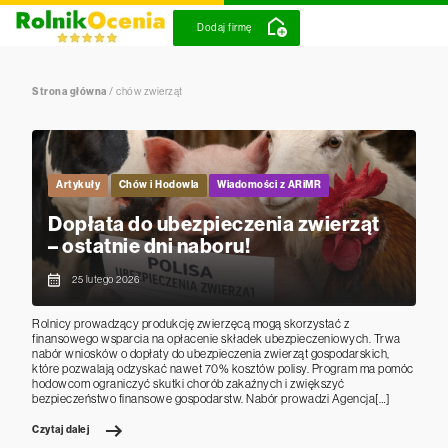
Dodaj firmę
Strona główna
/
chów zwierząt
Artykuły
Chów i Hodowla
Wiadomości z ARiMR
Dopłata do ubezpieczenia zwierząt
– ostatnie dni naboru!
25 lutego 2026
Rolnicy prowadzący produkcję zwierzęcą mogą skorzystać z
finansowego wsparcia na opłacenie składek ubezpieczeniowych. Trwa
nabór wniosków o dopłaty do ubezpieczenia zwierząt gospodarskich,
które pozwalają odzyskać nawet 70% kosztów polisy. Program ma pomóc
hodowcom ograniczyć skutki chorób zakaźnych i zwiększyć
bezpieczeństwo finansowe gospodarstw. Nabór prowadzi Agencja[…]
Czytaj dalej