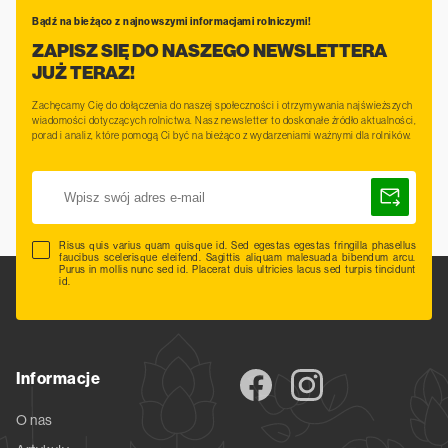
Bądź na bieżąco z najnowszymi informacjami rolniczymi!
ZAPISZ SIĘ DO NASZEGO NEWSLETTERA
JUŻ TERAZ!
Zachęcamy Cię do dołączenia do naszej społeczności i otrzymywania najświeższych
wiadomości dotyczących rolnictwa. Nasz newsletter to doskonałe źródło aktualności,
porad i analiz, które pomogą Ci być na bieżąco z wydarzeniami ważnymi dla rolników.
Risus quis varius quam quisque id. Sed egestas egestas fringilla phasellus
faucibus scelerisque eleifend. Sagittis aliquam malesuada bibendum arcu.
Purus in mollis nunc sed id. Placerat duis ultricies lacus sed turpis tincidunt
id.
Informacje
O nas