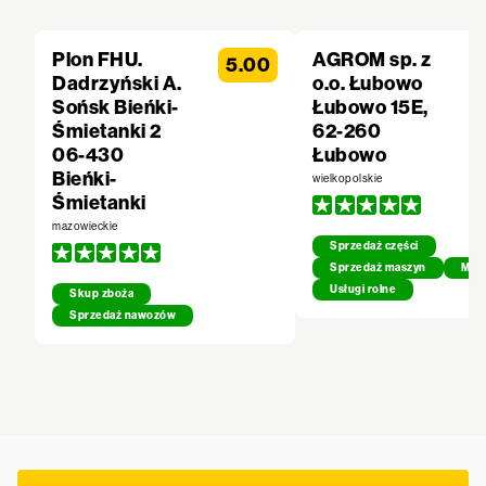
Plon FHU.
AGROM sp. z
5.00
Dadrzyński A.
o.o. Łubowo
Sońsk Bieńki-
Łubowo 15E,
Śmietanki 2
62-260
06-430
Łubowo
Bieńki-
wielkopolskie
Śmietanki
mazowieckie
Sprzedaż części
Sprzedaż maszyn
Mech
Usługi rolne
Skup zboża
Sprzedaż nawozów