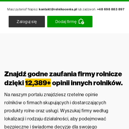
Masz pytania? Napisz:
kontakt@rolnikocenia.pl
lub zadzwoń:
+48 698 883 897
Zaloguj się
Dodaj firmę
Znajdź godne zaufania firmy rolnicze
dzięki
12,389+
opinii innych rolników.
Na naszym portalu znajdziesz rzetelne opinie
rolników o firmach skupujących i dostarczających
produkty rolne oraz usługi. Wyszukaj firmy według
lokalizacji i rodzaju działalności, aby podejmować
bezpieczne i świadome decyzje dla swojego