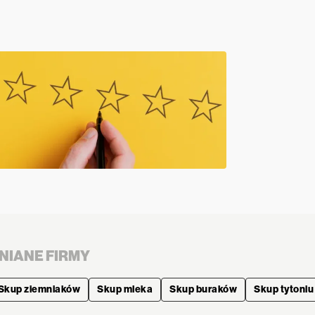
NIANE FIRMY
Skup ziemniaków
Skup mleka
Skup buraków
Skup tytoniu