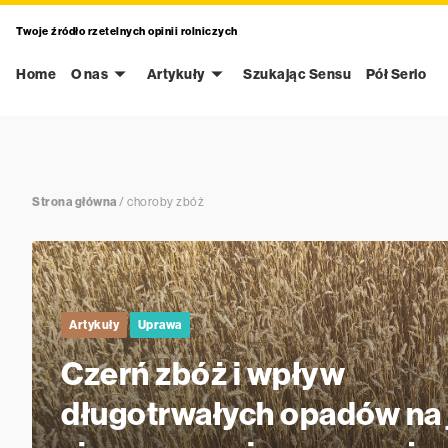
Twoje źródło rzetelnych opinii rolniczych
Home
O nas
Artykuły
Szukając Sensu
Pół Serio
Strona główna
/
choroby zbóż
Artykuły
Uprawa
Czerń zbóż i wpływ
długotrwałych opadów na 