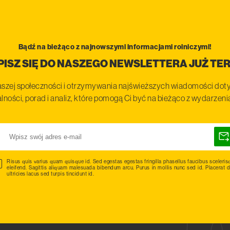
Bądź na bieżąco z najnowszymi informacjami rolniczymi!
PISZ SIĘ DO NASZEGO NEWSLETTERA JUŻ TER
szej społeczności i otrzymywania najświeższych wiadomości doty
lności, porad i analiz, które pomogą Ci być na bieżąco z wydarzen
Risus quis varius quam quisque id. Sed egestas egestas fringilla phasellus faucibus sceleris
eleifend. Sagittis aliquam malesuada bibendum arcu. Purus in mollis nunc sed id. Placerat d
ultricies lacus sed turpis tincidunt id.