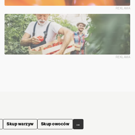
REKLAMA
REKLAMA
Skup warzyw
Skup owoców
...