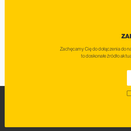
ZA
Zachęcamy Cię do dołączenia do na
to doskonałe źródło aktua