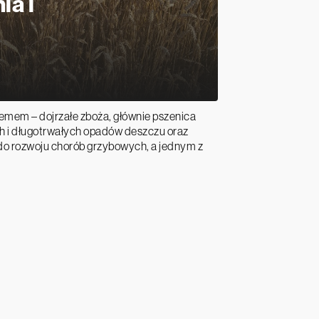
ia i
lemem – dojrzałe zboża, głównie pszenica
h i długotrwałych opadów deszczu oraz
do rozwoju chorób grzybowych, a jednym z