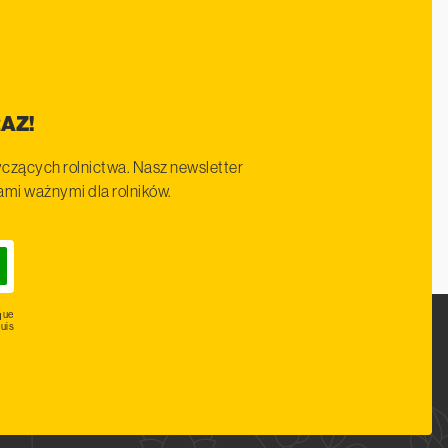
AZ!
czących rolnictwa. Nasz newsletter
iami ważnymi dla rolników.
que
uis