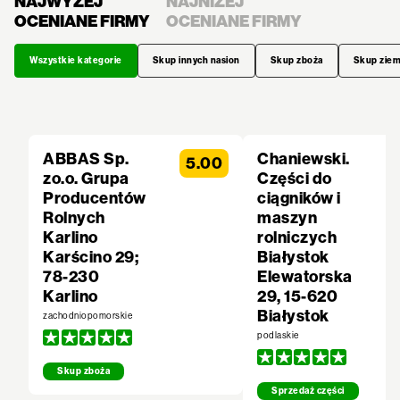
NAJWYŻEJ
NAJNIŻEJ
OCENIANE FIRMY
OCENIANE FIRMY
Wszystkie kategorie
Skup innych nasion
Skup zboża
Skup zie
ABBAS Sp.
Chaniewski.
5.00
zo.o. Grupa
Części do
Producentów
ciągników i
Rolnych
maszyn
Karlino
rolniczych
Karścino 29;
Białystok
78-230
Elewatorska
Karlino
29, 15-620
Białystok
zachodniopomorskie
podlaskie
Skup zboża
Sprzedaż części