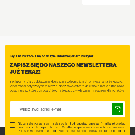
Bądź na bieżąco z najnowszymi informacjami rolniczymi!
ZAPISZ SIĘ DO NASZEGO NEWSLETTERA
JUŻ TERAZ!
Zachęcamy Cię do dołączenia do naszej społeczności i otrzymywania najświeższych
wiadomości dotyczących rolnictwa. Nasz newsletter to doskonałe źródło aktualności,
porad i analiz, które pomogą Ci być na bieżąco z wydarzeniami ważnymi dla rolników.
Risus quis varius quam quisque id. Sed egestas egestas fringilla phasellus
faucibus scelerisque eleifend. Sagittis aliquam malesuada bibendum arcu.
Purus in mollis nunc sed id. Placerat duis ultricies lacus sed turpis tincidunt
id.